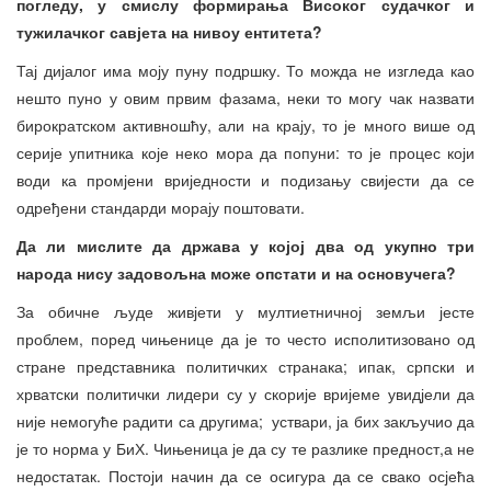
погледу, у смислу формирања Високог судачког и
тужилачког
савјет
а на нивоу ентитета?
Тај дијалог има моју пуну подршку. То можда не изгледа као
нешто пуно у овим првим фазама, неки то могу чак назвати
бирократском активношћу, али на крају, то је много више од
серије упитника које неко мора да попуни: то је процес који
води ка промјени вриједности и подизању свијести да се
одређени стандарди морају поштовати.
Да ли мислите да држава у којој два од укупно три
народа нису задовољна може опстати и на
основу
чега?
За обичне људе живјети у мултиетничној земљи јесте
проблем, поред чињенице да је то често исполитизовано од
стране представника политичких странака; ипак, српски и
хрватски политички лидери су у скорије вријеме увидјели да
није немогуће радити са другима; уствари, ја бих закључио да
је то норма у БиХ. Чињеница је да су те разлике предност,а не
недостатак. Постоји начин да се осигура да се свако осјећа