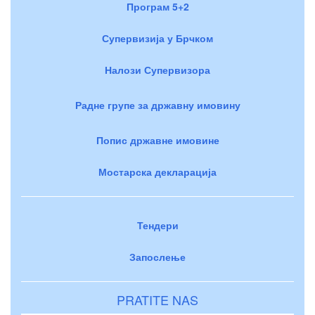
Програм 5+2
Супервизија у Брчком
Налози Супервизора
Радне групе за државну имовину
Попис државне имовине
Мостарска декларација
Тендери
Запослење
PRATITE NAS