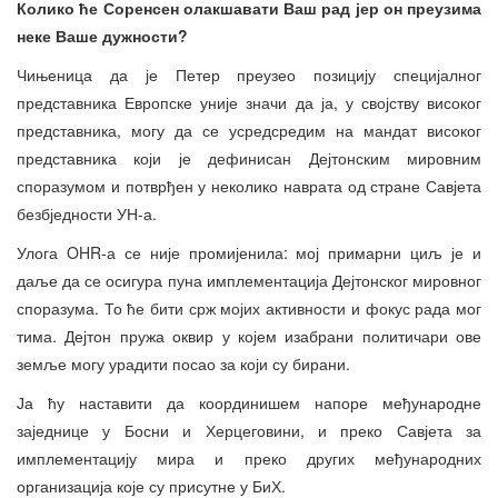
Колико ће Соренсен олакшавати Ваш рад јер он преузима
неке Ваше дужности?
Чињеница да је Петер преузео позицију специјалног
представника Европске уније значи да ја, у својству високог
представника, могу да се усредсредим на мандат високог
представника који је дефинисан Дејтонским мировним
споразумом и потврђен у неколико наврата од стране Савјета
безбједности УН-а.
Улога OHR-а се није промијенила: мој примарни циљ је и
даље да се осигура пуна имплементација Дејтонског мировног
споразума. То ће бити срж мојих активности и фокус рада мог
тима. Дејтон пружа оквир у којем изабрани политичари ове
земље могу урадити посао за који су бирани.
Ја ћу наставити да координишем напоре међународне
заједнице у Босни и Херцеговини, и преко Савјета за
имплементацију мира и преко других међународних
организација које су присутне у БиХ.