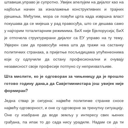
штавише,управо је супротно. Увијек апелујем на дијалог као на
најбољи начин за изналажење конструктивних и трајних
рјешења. Међутим, мора се повући црта када извршна власт
покушава да се мијеша у рад правосуђа, што се дешава само
у најгорим тоталитарним режимима. БиХ није Бјелорусија; БиХ
је отпочела структурирани дијалог са ЕУ управо на ту тему.
Увјерен сам да правосуђе нема шта да тражи на састанку
политичких странака, а пријетње посљедицама упућенеонима
који су одлучили да остану професионални и очувају
независност своје професије потпуно су неприхватљиве.
Шта мислите, ко је одговоран за чињеницу да је прошло
готово годину дана
,
а да
Савјет
министара још увијек није
формиран?
Једна ствар је сигурна: највеће политичке странке сносе
највећу одговорност, и оне су одговорне за тренутну ситуацију.
Оне су изабране да воде земљу у интересу свих њених
грађана, па ипак то до сада нису урадиле. Надам се да ти