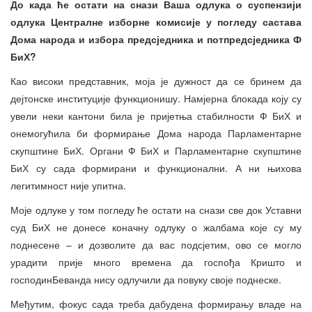
До када ће остати на снази Ваша одлука о суспензији
одлука Централне изборне комисије у погледу састава
Дома народа и избора предсједника и потпредсједника Ф
БиХ?
Као високи представник, моја је дужност да се бринем да
дејтонске институције функционишу. Намјерна блокада коју су
увели неки кантони била је пријетња стабилности Ф БиХ и
онемогућила би формирање Дома народа Парламентарне
скупштине БиХ. Органи Ф БиХ и Парламентарне скупштине
БиХ су сада формирани и функционални. А ни њихова
легитимност није упитна.
Моје одлуке у том погледу ће остати на снази све док Уставни
суд БиХ не донесе коначну одлуку о жалбама које су му
поднесене – и дозволите да вас подсјетим, ово се могло
урадити прије много времена да госпођа Кришто и
господинБеванда нису одлучили да повуку своје поднеске.
Међутим, фокус сада треба дабудена формирању владе на