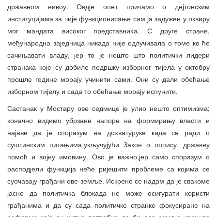
државном нивоу. Овдје опет причамо о дејтонским
институцијама за чије функционисање сам ја задужен у оквиру
мог мандата високог представника. С друге стране,
међународна заједница никада није одлучивала о томе ко ће
сачињавати владу, јер то је нешто што политички лидери
странака које су добиле подршку изборног тијела у октобру
прошле године морају учинити сами. Они су дали обећање
изборном тијелу и сада то обећање морају испунити.
Састанак у Мостару ове седмице је улио нешто оптимизма;
коначно видимо убрзане напоре на формирању власти и
најаве да је споразум на дохватуруке када се ради о
суштинским питањима,укључујући Закон о попису, државну
помоћ и војну имовину. Ово је важно,јер само споразум о
расподјели функција неће ријешити проблеме са којима се
суочавају грађани ове земље. Искрено се надам да је свакоме
јасно да политичка блокада не може осигурати користи
грађанима и да су сада политичке странке фокусиране на
реформе које су хитно потребне да би ова земља кренула