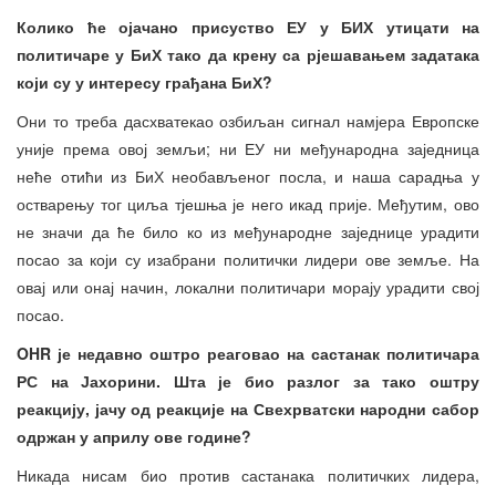
Колико ће ојачано присуство ЕУ у БИХ утицати на
политичаре у БиХ тако да крену са рјешавањем задатака
који су у интересу грађана БиХ?
Они то треба дасхватекао озбиљан сигнал намјера Европске
уније према овој земљи; ни ЕУ ни међународна заједница
неће отићи из БиХ необављеног посла, и наша сарадња у
остварењу тог циља тјешња је него икад прије. Међутим, ово
не значи да ће било ко из међународне заједнице урадити
посао за који су изабрани политички лидери ове земље. На
овај или онај начин, локални политичари морају урадити свој
посао.
OHR је недавно оштро реаговао на састанак политичара
РС на Јахорини. Шта је био разлог за тако оштру
реакцију, јачу од реакције на Свехрватски народни сабор
одржан у априлу ове године?
Никада нисам био против састанака политичких лидера,