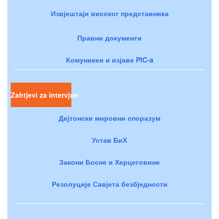
Извјештаји високог представника
Правни документи
Комуникеи и изјаве PIC-a
Zahtjevi za intervjue
Дејтонски мировни споразум
Устав БиХ
Закони Босне и Херцеговине
Резолуције Савјета безбједности