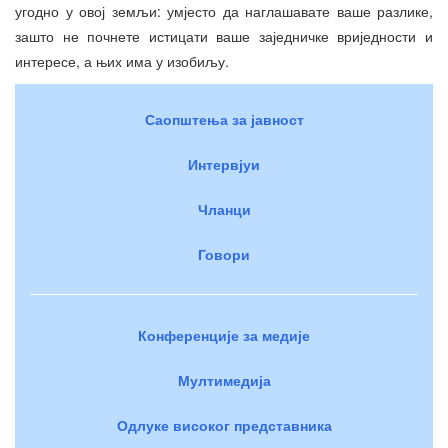
угодно у овој земљи: умјесто да наглашавате ваше разлике,
зашто не почнете истицати ваше заједничке вриједности и
интересе, а њих има у изобиљу.
Саопштења за јавност
Интервјуи
Чланци
Говори
Конференције за медије
Мултимедија
Одлуке високог представника