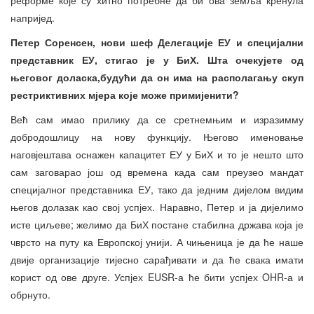
напријед.
Петер Соренсен, нови шеф Делегације ЕУ и специјални
представник ЕУ, стигао је у БиХ. Шта очекујете од
његовог доласка
,
будући да он има на располагању скуп
рестриктивних мјера које може примијенити?
Већ сам имао прилику да се сретнемњим и изразимму
добродошлицу на нову функцију. Његово именовање
наговјештава оснажен капацитет ЕУ у БиХ и то је нешто што
сам заговарао још од времена када сам преузео мандат
специјалног представника ЕУ, тако да једним дијелом видим
његов долазак као свој успјех. Наравно, Петер и ја дијелимо
исте циљеве; желимо да БиХ постане стабилна држава која је
чврсто на путу ка Европској унији. А чињеница је да ће наше
двије организације тијесно сарађивати и да ће свака имати
корист од ове друге. Успјех EUSR-а ће бити успјех OHR-а и
обрнуто.