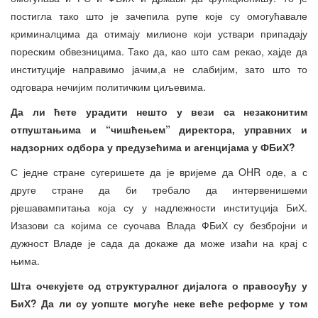
постигла тако што је зачепила рупе које су омогућавале
криминалцима да отимају милионе који уствари припадају
пореским обвезницима. Тако да, као што сам рекао, хајде да
институције направимо јачим,а не слабијим, зато што то
одговара нечијим политичким циљевима.
Да ли ћете урадити нешто у вези са незаконитим
отпуштањима и “чишћењем” директора, управних и
надзорних одбора у предузећима и агенцијама у ФБиХ?
С једне стране сугеришете да је вријеме да OHR оде, а с
друге стране да би требало да интервенишеми
рјешавампитања која су у надлежности институција БиХ.
Изазови са којима се суочава Влада ФБиХ су безбројни и
дужност Владе је сада да докаже да може изаћи на крај с
њима.
Шта очекујете од структуралног дијалога о правосуђу у
БиХ? Да ли су уоп
шт
е могуће неке веће реформе у том