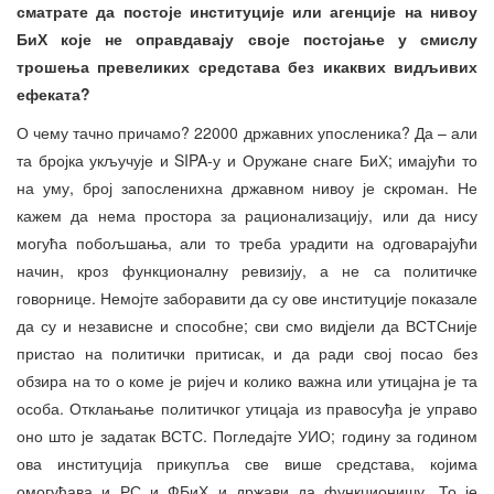
сматрате да постоје институције или агенције на нивоу
БиХ које не оправдавају своје постојање у смислу
трошења превеликих средстава без икаквих видљивих
ефеката?
О чему тачно причамо? 22000 државних упосленика? Да – али
та бројка укључује и SIPA-у и Оружане снаге БиХ; имајући то
на уму, број запосленихна државном нивоу је скроман. Не
кажем да нема простора за рационализацију, или да нису
могућа побољшања, али то треба урадити на одговарајући
начин, кроз функционалну ревизију, а не са политичке
говорнице. Немојте заборавити да су ове институције показале
да су и независне и способне; сви смо видјели да ВСТСније
пристао на политички притисак, и да ради свој посао без
обзира на то о коме је ријеч и колико важна или утицајна је та
особа. Отклањање политичког утицаја из правосуђа је управо
оно што је задатак ВСТС. Погледајте УИО; годину за годином
ова институција прикупља све више средстава, којима
омогућава и РС и ФБиХ и држави да функционишу. То је