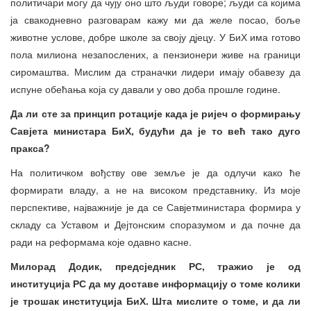
политичари могу да чују оно што људи говоре; људи са којима
ја свакодневно разговарам кажу ми да желе посао, боље
животне услове, добре школе за своју дјецу. У БиХ има готово
пола милиона незапослених, а пензионери живе на граници
сиромаштва. Мислим да страначки лидери имају обавезу да
испуне обећања која су давали у ово доба прошле године.
Да ли сте за принцип ротације када је ријеч о формирању
Савјет
а министара БиХ, будући да је то већ тако дуго
пракса?
На политичком вођству ове земље је да одлучи како ће
формирати владу, а не на високом представнику. Из моје
перспективе, најважније је да се Савјетминистара формира у
складу са Уставом и Дејтонским споразумом и да почне да
ради на реформама које одавно касне.
Милорад Додик, предсједник РС, тражио је од
институција РС да му доставе информацију о томе колики
је трошак институција БиХ. Шта мислите о томе, и да ли