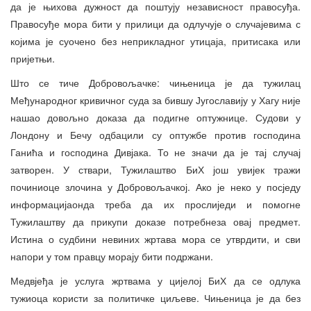
да је њихова дужност да поштују независност правосуђа.
Правосуђе мора бити у прилици да одлучује о случајевима с
којима је суочено без неприкладног утицаја, притисака или
пријетњи.
Што се тиче Добровољачке: чињеница је да тужилац
Међународног кривичног суда за бившу Југославију у Хагу није
нашао довољно доказа да подигне оптужнице. Судови у
Лондону и Бечу одбацили су оптужбе против господина
Ганића и господина Дивјака. То не значи да је тај случај
затворен. У ствари, Тужилаштво БиХ још увијек тражи
починиоце злочина у Добровољачкој. Ако је неко у посједу
информацијаонда треба да их прослиједи и помогне
Тужилаштву да прикупи доказе потребнеза овај предмет.
Истина о судбини невиних жртава мора се утврдити, и сви
напори у том правцу морају бити подржани.
Медвјеђа је услуга жртвама у цијелој БиХ да се одлука
тужиоца користи за политичке циљеве. Чињеница је да без