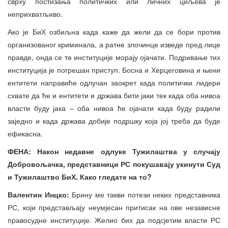
сврху постизања политичких или личних циљева је
неприхватљиво.
Ако је БиХ озбиљна када каже да жели да се бори против
организованог криминала, а ратне злочинце изведе пред лице
правде, онда се те институције морају ојачати. Подривање тих
институција је погрешан приступ. Босна и Херцеговина и њени
ентитети направиће одлучан заокрет када политички лидери
схвате да ће и ентитети и држава бити јаки тек када оба нивоа
власти буду јака – оба нивоа ће ојачати када буду радили
заједно и када држава добије подршку која јој треба да буде
ефикасна.
ФЕНА: Након недавне одлуке Тужилаштва у случају
Добровољачка, представници РС покушавају укинути Суд
и Тужилаштво БиХ. Како гледате на то?
Валентин Инцко:
Брину ме такви потези неких представника
РС, који представљају неумјесан притисак на ове независне
правосудне институције. Желио бих да подсјетим власти РС