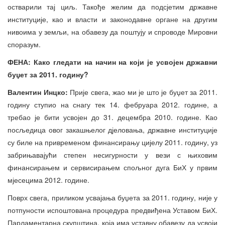
остварили тај циљ. Такође желим да подсјетим државне
институције, као и власти и законодавне органе на другим
нивоима у земљи, на обавезу да поштују и спроводе Мировни
споразум.
ФЕНА: Како гледати на начин на који је усвојен државни
буџет за 2011. годину?
Валентин Инцко:
Прије свега, жао ми је што је буџет за 2011.
годину ступио на снагу тек 14. фебруара 2012. године, а
требао је бити усвојен до 31. децембра 2010. године. Као
посљедица овог закашњелог дјеловања, државне институције
су биле на привременом финансирању цијелу 2011. годину, уз
забрињавајући степен несигурности у вези с њиховим
финансирањем и сервисирањем спољног дуга БиХ у првим
мјесецима 2012. године.
Поврх свега, приликом усвајања буџета за 2011. годину, није у
потпуности испоштована процедура предвиђена Уставом БиХ.
Парламентарна скупштина, која има уставну обавезу да усвоји