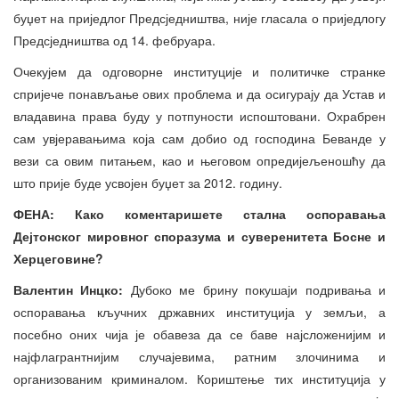
буџет на приједлог Предсједништва, није гласала о приједлогу
Предсједништва од 14. фебруара.
Очекујем да одговорне институције и политичке странке
спријече понављање ових проблема и да осигурају да Устав и
владавина права буду у потпуности испоштовани. Охрабрен
сам увјеравањима која сам добио од господина Беванде у
вези са овим питањем, као и његовом опредијељеношћу да
што прије буде усвојен буџет за 2012. годину.
ФЕНА: Како комент
ар
ишете стална оспоравања
Д
ејтонског мировног споразума и суверенитета Босне и
Херцеговине?
Валентин Инцко:
Дубоко ме брину покушаји подривања и
оспоравања кључних државних институција у земљи, а
посебно оних чија је обавеза да се баве најсложенијим и
најфлагрантнијим случајевима, ратним злочинима и
организованим криминалом. Кориштење тих институција у