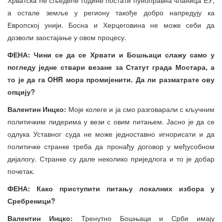
а остале земље у региону такође добро напредују ка
Европској унији. Босна и Херцеговина не може себи да
дозволи заостајање у овом процесу.
ФЕНА: Чини се да се Хрвати и Бошњаци слажу само у
погледу једне ствари везане за Статут града Мостара, а
то је да га OHR мора промијенити. Да ли разматрате ову
опцију?
Валентин Инцко:
Моје колеге и ја смо разговарали с кључним
политичким лидерима у вези с овим питањем. Јасно је да се
одлука Уставног суда не може једноставно игнорисати и да
политичке странке треба да пронађу договор у међусобном
дијалогу. Странке су дале неколико приједлога и то је добар
почетак.
ФЕНА: Како приступити питању локалних избора у
Сребреници?
Валентин Инцко:
Тренутно Бошњаци и Срби имају