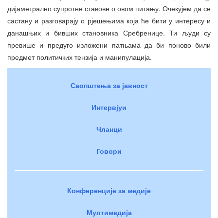
дијаметрално супротне ставове о овом питању. Очекујем да се
састану и разговарају о рјешењима која ће бити у интересу и
данашњих и бивших становника Сребренице. Ти људи су
превише и предуго изложени патњама да би поново били
предмет политичких тензија и манипулација.
Саопштења за јавност
Интервјуи
Чланци
Говори
Конференције за медије
Мултимедија