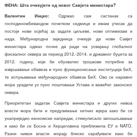
ФЕНА: Шта очекујете од новог Савјета министара?
Валентин Инцко:
Одржао сам састанак са
господиномБевандом почетком седмице и имам утисак да
постоји нови осјећај за задате циљеве, нови оптимизам и
нада. Међународна заједница очекује да нови Савјет
министара одмах почне да ради на усвајању глобалног
фискалног оквира за период 2012.-2014. и државног буџета за
2012. годину, који би обухватио трошкове потребне за
извршавање обавеза и пуно функционисање институција БиХ,
те испуњавање међународних обавеза БиХ. Ово се наравно
мора урадити уз пуно поштовање Устава и важећег законског
оквира.
Приоритетан задатак Савјета министара и других нивоа
власти мора бити и предузимање хитних мјера како би се
унаприједио економски напредак, стимулисало запошљавање
и како би се Босна и Херцеговина приближила ЕУ и NATO.
Разни нивои власти морају блиско сарађивати како би