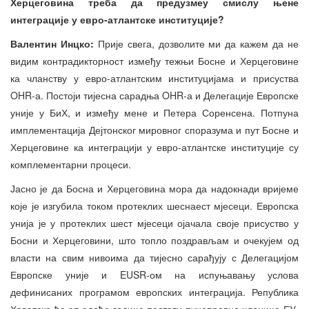
Херцеговина треба
да п
редуз
меу смислу њене
интеграције у евро
-атлантске институције?
Валентин Инцко:
Прије свега, дозволите ми да кажем да не
видим контрадикторност између тежњи Босне и Херцеговине
ка чланству у евро-атлантским институцијама и присуства
OHR-а. Постоји тијесна сарадња OHR-а и Делегације Европске
уније у БиХ, и између мене и Петера Соренсена. Потпуна
имплементација Дејтонског мировног споразума и пут Босне и
Херцеговине ка интеграцији у евро-атлантске институције су
комплементарни процеси.
Јасно је да Босна и Херцеговина мора да надокнади вријеме
које је изгубила током протеклих шеснаест мјесеци. Европска
унија је у протеклих шест мјесеци ојачала своје присуство у
Босни и Херцеговини, што топло поздрављам и очекујем од
власти на свим нивоима да тијесно сарађују с Делегацијом
Европске уније и EUSR-ом на испуњавању услова
дефинисаних програмом европских интеграција. Република
Хрватска ће сљедеће године постати пуноправна чланица ЕУ,