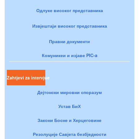
Одлуке високог представника
Извјештаји високог представника
Правни документи
Комуникеи и изјаве PIC-a
Zahtjevi za intervjue
Дејтонски мировни споразум
Устав БиХ
Закони Босне и Херцеговине
Резолуције Савјета безбједности