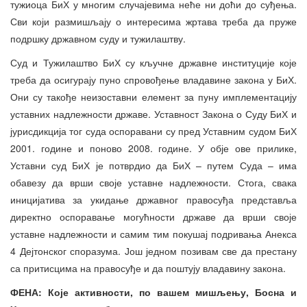
тужиоца БиХ у многим случајевима неће ни доћи до суђења.
Сви који размишљају о интересима жртава треба да пруже
подршку државном суду и тужилаштву.
Суд и Тужилаштво БиХ су кључне државне институције које
треба да осигурају пуно спровођење владавине закона у БиХ.
Они су такође неизоставни елемент за пуну имплементацију
уставних надлежности државе. Уставност Закона о Суду БиХ и
јурисдикција тог суда оспоравани су пред Уставним судом БиХ
2001. године и поново 2008. године. У обје ове прилике,
Уставни суд БиХ је потврдио да БиХ – путем Суда – има
обавезу да врши своје уставне надлежности. Стога, свака
иницијатива за укидање државног правосуђа представља
директно оспоравање могућности државе да врши своје
уставне надлежности и самим тим покушај подривања Анекса
4 Дејтонског споразума. Још једном позивам све да престану
са притисцима на правосуђе и да поштују владавину закона.
ФЕНА: Које активности, по вашем мишљењу, Босна и