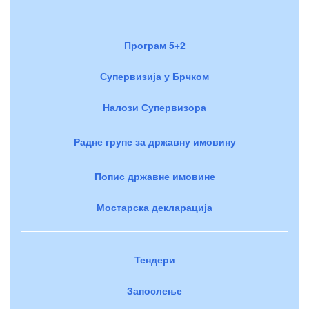
Програм 5+2
Супервизија у Брчком
Налози Супервизора
Радне групе за државну имовину
Попис државне имовине
Мостарска декларација
Тендери
Запослење