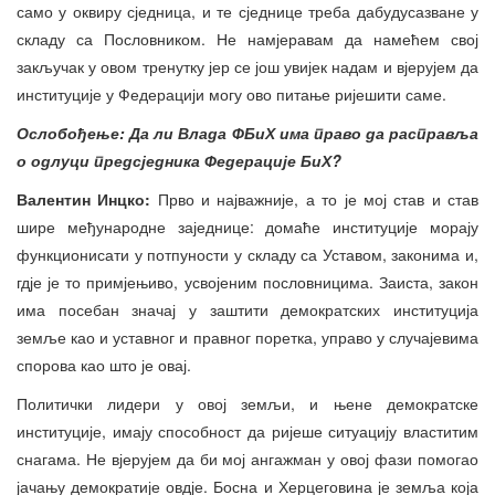
само у оквиру сједница, и те сједнице треба дабудусазване у
складу са Пословником. Не намјеравам да намећем свој
закључак у овом тренутку јер се још увијек надам и вјерујем да
институције у Федерацији могу ово питање ријешити саме.
Ослобођење: Да ли Влада ФБиХ има право
да расправља
о одлуци предсједника Федерације БиХ?
Валентин Инцко:
Прво и најважније, а то је мој став и став
шире међународне заједнице: домаће институције морају
функционисати у потпуности у складу са Уставом, законима и,
гдје је то примјењиво, усвојеним пословницима. Заиста, закон
има посебан значај у заштити демократских институција
земље као и уставног и правног поретка, управо у случајевима
спорова као што је овај.
Политички лидери у овој земљи, и њене демократске
институције, имају способност да ријеше ситуацију властитим
снагама. Не вјерујем да би мој ангажман у овој фази помогао
јачању демократије овдје. Босна и Херцеговина је земља која