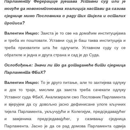
Парламенту Федерације рјешава Уставни суд или је
могуће да новокомпон
ована коалиција настави
да сазива
сједнице мимо Пословника о раду тих тијела и осталих
прописа?
Валентин Инцко:
Заиста је то све на домаћим институцијама
и треба их поштовати. Уставни суд је баш таква институција и
треба прихватити шта ће одлучити. Уставном суду су се
обратиле и једна и друга страна и сад је до Суда.
Ослобођење: Значи ли то да до
тад
анеће бити сједница
Парламента ФБиХ?
Валентин Инцко:
То је друго питање, али то захтијева одлуку
и док то траје, мислим да заиста треба сачекати одлуку
Уставног суда ФБиХ. Анализирали смо Пословник Парламента
и вјерујем да су довољно јасно дефинисане улоге кључних
тијела Парламента, укључујући и Колегијум, предсједавајућег
и замјеника предсједавајућег, у сазивању сједница
Парламента. Јасно је да се рад домова Парламента одвија