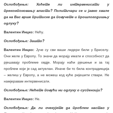
Ослобођење: Хоћете ли интервени
сати у
прекомпон
ова
њу власти? Политичари се и јавно хвале
да на Вас врше притиске да повучете и прошлогодишњу
одлуку?
Валентин Инцко:
Нећу.
Ослобођење: Зашто?
Валентин Инцко:
Јуче су сви ваши лидери били у Бриселу.
Они желе у Европу. То значи да морају имати и способност да
рјешавају проблеме овдје. Морају наћи рјешење и за тај
проблем који је сад актуелан. Иначе би то била контрадикција
– желиш у Европу, а не можеш код куће ријешити ствари. Не
намјеравам интервенисати.
Ослобођење: Нећете повући ни одлуку о суспензији?
Валентин Инцко:
Не.
Ослобођење: Да ли очекујете да проблем настао у