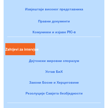
Извјештаји високог представника
Правни документи
Комуникеи и изјаве PIC-a
Zahtjevi za intervjue
Дејтонски мировни споразум
Устав БиХ
Закони Босне и Херцеговине
Резолуције Савјета безбједности