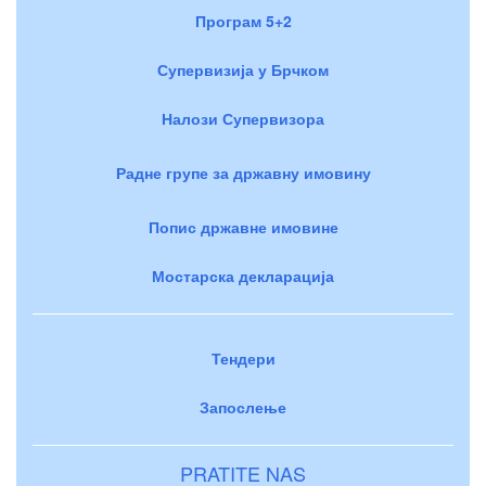
Програм 5+2
Супервизија у Брчком
Налози Супервизора
Радне групе за државну имовину
Попис државне имовине
Мостарска декларација
Тендери
Запослење
PRATITE NAS