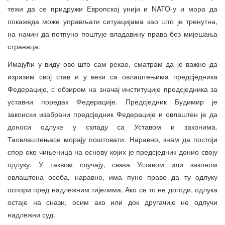
тежи да се придружи Европској унији и NATO-у и мора да
покажеда може управљати ситуацијама као што је тренутна,
на начин да потпуно поштује владавину права без мијешања
странаца.
Имајући у виду ово што сам рекао, сматрам да је важно да
изразим свој став и у вези са овлаштењима предсједника
Федерације, с обзиром на значај институције предсједника за
уставни поредак Федерације. Предсједник Будимир је
законски изабрани предсједник Федерације и овлаштен је да
доноси одлуке у складу са Уставом и законима.
Таовлаштењасе морају поштовати. Наравно, знам да постоји
спор око чињеница на основу којих је предсједник донио своју
одлуку. У таквом случају, свака Уставом или законом
овлаштена особа, наравно, има пуно право да ту одлуку
оспори пред надлежним тијелима. Ако се то не догоди, одлука
остаје на снази, осим ако или док другачије не одлучи
надлежни суд.