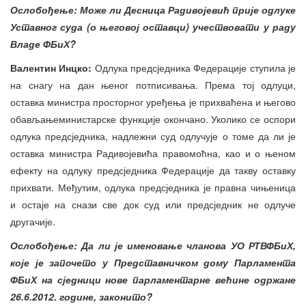
Ослобођење: Може ли Десница Радивојевић прије одлуке
Уставног суда (о његовој оставци) учествовати у раду
Владе ФБиХ?
Валентин Инцко:
Одлука предсједника Федерације ступила је
на снагу на дан њеног потписивања. Према тој одлуци,
оставка министра просторног уређења је прихваћена и његово
обављањеминистарске функције окончано. Уколико се оспори
одлука предсједника, надлежни суд одлучује о томе да ли је
оставка министра Радивојевића правомоћна, као и о њеном
ефекту на одлуку предсједника Федерације да такву оставку
прихвати. Међутим, одлука предсједника је правна чињеница
и остаје на снази све док суд или предсједник не одлуче
другачије.
Ослобођење: Да ли је именовање чланова УО РТВФБиХ,
које је започето у Представничком дому Парламента
ФБиХ на сједници нове парламентарне већине одржане
26.6.2012. године, законито?