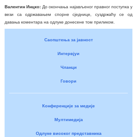
Валентин Инцко:
До окончања најављеног правног поступка у
вези са одржавањем спорне сједнице, суздржаћу се од
давања коментара на одлуке донесене том приликом.
Саопштења за јавност
Интервјуи
Чланци
Говори
Конференције за медије
Мултимедија
Одлуке високог представника