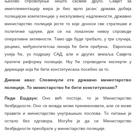
њихово спровођење нешто сасвим друго. Савјет за
имеплементацију мира је био врло јасан: држава добија
полицијске компетенције у ексклузивној надлежности, државно
министарство полиције јесте то које доноси све стратешке и
политичке одлуке, док се на локалном нивоу спроводе
оперативне активности. Тамо гдје буде требало, у три случаја,
рецимо, међуентитетска линија ће бити пређена. Европска
унија ће, уз подршку САД, али и других земаља Савјета
пратити реформу полиције. Њу ће спроводити експерти у
дирекцији која ће бити конституисана посебно за то.
Дневни аваз: Споменули сте државно министарство
полиције. То министарство ће бити конституисано?
Педи Ешдаун:
Оно већ постоји, то је Министарство
безбједности. Оно се можда може преименовати, али се може
правити и министарство унутрашњих послова. То питање је
остало без одговора. Могуће је да се Министарство
безбједности преобрати у министарство полиције.