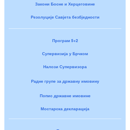
Закони Босне и Херцеговине
Резолуције Савјета безбједности
Програм 5+2
Супервизија у Брчком
Налози Супервизора
Радне групе за државну имовину
Попис државне имовине
Мостарска декларација