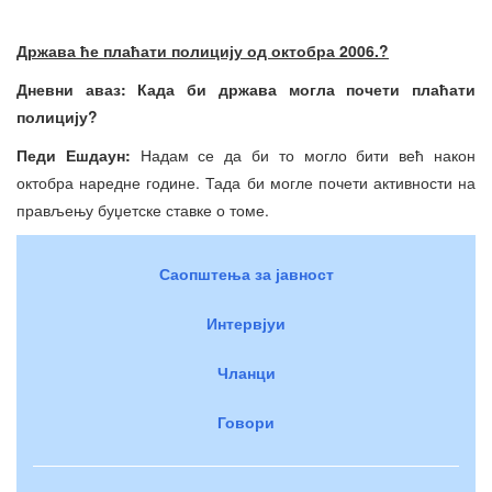
Држава ће плаћати полицију од октобра 2006.?
Дневни аваз: Када би држава могла почети плаћати
полицију?
Педи Ешдаун:
Надам се да би то могло бити већ након
октобра наредне године. Тада би могле почети активности на
прављењу буџетске ставке о томе.
Саопштења за јавност
Интервјуи
Чланци
Говори