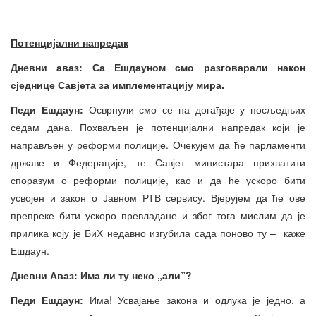
Потенцијални напредак
Дневни аваз: Са Ешдауном смо разговарали након
сједнице Савјета за имплементацију мира.
Педи Ешдаун:
Осврнули смо се на догађаје у посљедњих
седам дана. Похваљен је потенцијални напредак који је
направљен у реформи полиције. Очекујем да ће парламенти
државе и Федерације, те Савјет министара прихватити
споразум о реформи полиције, као и да ће ускоро бити
усвојен и закон о Јавном РТВ сервису. Вјерујем да ће ове
препреке бити ускоро превладане и због тога мислим да је
прилика коју је БиХ недавно изгубила сада поново ту – каже
Ешдаун.
Дневни Аваз: Има ли ту неко „али”?
Педи Ешдаун:
Има! Усвајање закона и одлука је једно, а