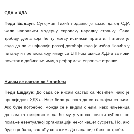
СДА и ХДЗ
Педи Ешдаун:
Сулејман Тихић недавно је казао да од СДА
жели направити модерну европску народну странку. Сада
требају дјела која ће ту жељу истински пратити. Питање је
сада да ли је најновији развој догађаја када је избор Човића у
питању и преписка коју имају са ЕПП-ом шанса ХДЗ-а за нови
почетак и добивање имиџа реформске европске странке.
Нисам се састао са Човићем
Педи Ешдаун:
До сада се нисам састао са Човићем иако је
предсједник ХДЗ-а. Није било разлога да се састајем са њим.
Ако буде потребно, можда се и видим с њим, иако чињеница
да сам га смијенио и да ће му у уторак почети суђење не
помаже евентуалној организацији неког нашег сусрета. Но, ако
буде требало, састаћу се с њим. До сада није било потребе.