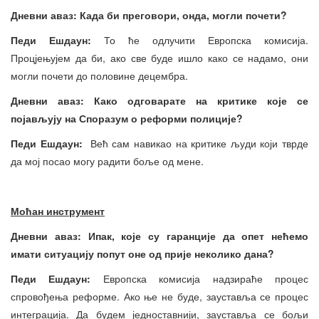
Дневни аваз: Када би преговори, онда, могли почети?
Педи Ешдаун:
То ће одлучити Европска комисија.
Процјењујем да би, ако све буде ишло како се надамо, они
могли почети до половине децембра.
Дневни аваз: Како одговарате на критике које се
појављују на Споразум о реформи полиције?
Педи Ешдаун:
Већ сам навикао на критике људи који тврде
да мој посао могу радити боље од мене.
Моћан инструмент
Дневни аваз: Ипак, које су гаранције да опет нећемо
имати ситуацију попут оне од прије неколико дана?
Педи Ешдаун:
Европска комисија надзираће процес
спровођења реформе. Ако ње не буде, зауставља се процес
интеграција. Да будем једноставнији, зауставља се бољи