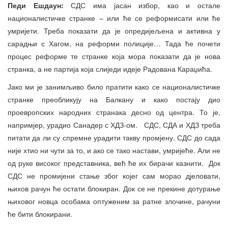
Педи Ешдаун:
СДС има јасан избор, као и остале
националистичке странке – или ће се реформисати или ће
умријети. Треба показати да је опредијељена и активна у
сарадњи с Хагом, на реформи полиције… Тада ће почети
процес реформе те странке која мора показати да је нова
странка, а не партија која слиједи идеје Радована Караџића.
Јако ми је занимљиво било пратити како се националистичке
странке преобликују на Балкану и како постају дио
проевропских народних странака десно од центра. То је,
напримјер, урадио Санадер с ХДЗ-ом. СДС, СДА и ХДЗ треба
питати да ли су спремне урадити такву промјену. СДС до сада
није хтио ни чути за то, и ако се тако настави, умријеће. Али не
од руке високог представника, већ ће их бирачи казнити. Док
СДС не промијени стање због којег сам морао дјеловати,
њихов рачун ће остати блокиран. Док се не прекине дотурање
њиховог новца особама оптуженим за ратне злочине, рачуни
ће бити блокирани.