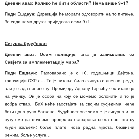
Дневни аваз: Колико ће бити области? Нема више 9+1?
Педи Ешдаун:
Дирекција ће морати одговорити на то питање.
За сада нема другог приједлога осим 9+1.
Сигурна будућност
Дневни аваз: Осим полиције, шта је занимљиво са
Савјета за имплементацију мира?
Педи Ешдаун:
Разговарано је о 10. годишњици Дејтона,
транзицији ОХР-а… То је питање било скинуто с дневног реда,
али је сада поново ту. Премијеру Аднану Терзићу честитано је
на учинку. Он је особа на коју се можемо ослонити и то је
добра ствар. БиХ неће заостајати за својим сусједима, неће
бити црна рупа Балкана. Будућност ове земље је сигурна и на
путу смо да почнемо процес за остварење свега оно што су
људи жељели: боље плате, нова радна мјеста, безвизни
режим, боље услуге…