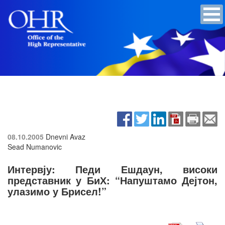
08.10.2005
Dnevni Avaz
Sead Numanovic
Интервју: Педи Ешдаун, високи
представник у БиХ: “Напуштамо Дејтон,
улазимо у Брисел!”