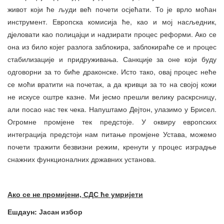
живот који ће људи већ почети осјећати. То је врло моћан
инструмент. Европска комисија ће, као и мој насљедник,
дјеловати као полицајци и надзирати процес реформи. Ако се
она из било којег разлога заблокира, заблокираће се и процес
стабилизације и придруживања. Санкције за оне који буду
одговорни за то биће драконске. Исто тако, овај процес неће
се моћи вратити на почетак, а да кривци за то на својој кожи
не искусе оштре казне. Ми јесмо прешли велику раскрсницу,
али посао нас тек чека. Напуштамо Дејтон, улазимо у Брисел.
Огромне промјене тек предстоје. У оквиру европских
интеграција предстоји нам питање промјене Устава, можемо
почети тражити безвизни режим, кренути у процес изградње
снажних функционалних државних установа.
Ако се не промијени, СДС ће умријети
Ешдаун: Јасан избор