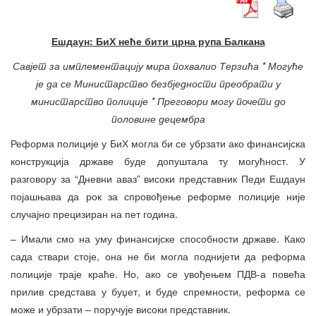
Ешдаун: БиХ неће бити црна рупа Балкана
Савјет за имплементацију мира похвалио Терзића * Могуће
је да се Министарство безбједности преобрати у
министарство полиције * Преговори могу почети до
половине децембра
Реформа полиције у БиХ могла би се убрзати ако финансијска
конструкција државе буде допуштала ту могућност. У
разговору за “Дневни аваз” високи представник Педи Ешдаун
појашњава да рок за спровођење реформе полиције није
случајно прецизиран на пет година.
– Имали смо на уму финансијске способности државе. Како
сада ствари стоје, она не би могла поднијети да реформа
полиције траје краће. Но, ако се увођењем ПДВ-а повећа
прилив средстава у буџет, и буде спремности, реформа се
може и убрзати – поручује високи представник.