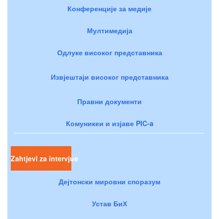
Конференције за медије
Мултимедија
Одлуке високог представника
Извјештаји високог представника
Правни документи
Комуникеи и изјаве PIC-a
Zahtjevi za intervjue
Дејтонски мировни споразум
Устав БиХ