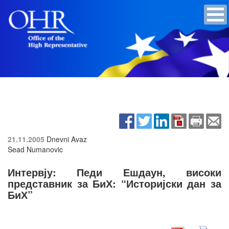
21.11.2005
Dnevni Avaz
Sead Numanovic
Интервју: Педи Ешдаун, високи
представник за БиХ: “Историјски дан за
БиХ”