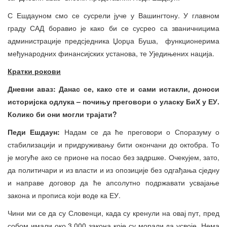
С Ешдауном смо се сусрели јуче у Вашингтону. У главном
граду САД боравио је како би се сусрео са званичницима
администрације предсједника Џорџа Буша, функционерима
међународних финансијских установа, те Уједињених нација.
Кратки рокови
Дневни аваз: Данас се, како сте и сами истакли, доноси
историјска одлука – почињу преговори о уласку БиХ у ЕУ.
Колико би они могли трајати?
Педи Ешдаун:
Надам се да ће преговори о Споразуму о
стабилизацији и придруживању бити окончани до октобра. То
је могуће ако се прионе на посао без задршке. Очекујем, зато,
да политичари и из власти и из опозиције без одгађања сједну
и направе договор да ће апсолутно подржавати усвајање
закона и прописа који воде ка ЕУ.
Чини ми се да су Словенци, када су кренули на овај пут, пред
собом имали око 3.000 закона које су морали да усвоје. Нема