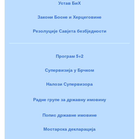
Устав БиХ
Закони Босне и Херцеговине
Резолуције Савјета безбједности
Програм 5+2
Супервизија у Брчком
Налози Супервизора
Радне групе за државну имовину
Попис државне имовине
Мостарска декларација