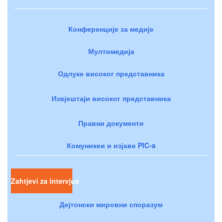
Конференције за медије
Мултимедија
Одлуке високог представника
Извјештаји високог представника
Правни документи
Комуникеи и изјаве PIC-a
Zahtjevi za intervjue
Дејтонски мировни споразум