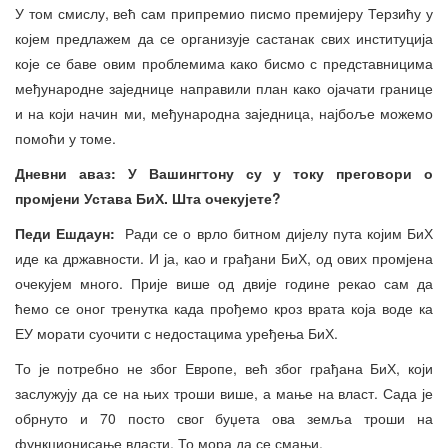
У том смислу, већ сам припремио писмо премијеру Терзићу у
којем предлажем да се организује састанак свих институција
које се баве овим проблемима како бисмо с представницима
међународне заједнице направили план како ојачати границе
и на који начин ми, међународна заједница, најбоље можемо
помоћи у томе.
Дневни аваз: У Вашингтону су у току преговори о
промјени Устава БиХ. Шта очекујете?
Педи Ешдаун:
Ради се о врло битном дијелу пута којим БиХ
иде ка државности. И ја, као и грађани БиХ, од ових промјена
очекујем много. Прије више од двије године рекао сам да
ћемо се оног тренутка када прођемо кроз врата која воде ка
ЕУ морати суочити с недостацима уређења БиХ.
То је потребно не због Европе, већ због грађана БиХ, који
заслужују да се на њих троши више, а мање на власт. Сада је
обрнуто и 70 посто свог буџета ова земља троши на
функционисање власти. То мора да се смањи.