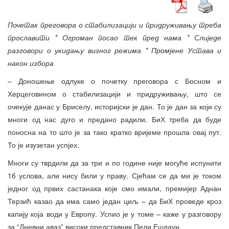
Почетак преговора о стабилизацији и придруживању треба
прославити * Огроман посао тек пред нама * Слиједе
разговори о укидању визног режима * Промјене Устава и
након избора
– Доношење одлуке о почетку преговора с Босном и
Херцеговином о стабилизацији и придруживању, што се
очекује данас у Бриселу, историјски је дан. То је дан за који су
многи од нас дуго и предано радили. БиХ треба да буде
поносна на то што је за тако кратко вријеме прошла овај пут.
То је изузетан успјех.
Многи су тврдили да за три и по године није могуће испунити
16 услова, али нису били у праву. Сјећам се да ми је током
једног од првих састанака које смо имали, премијер Аднан
Терзић казао да има само један циљ – да БиХ проведе кроз
капију која води у Европу. Успио је у томе – каже у разговору
за “Дневни аваз” високи представник Педи Ешдаун.