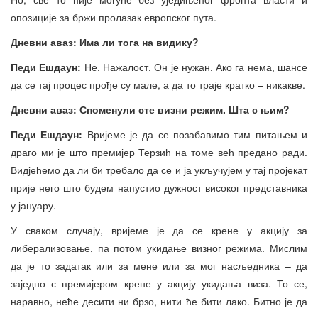
опозиције за бржи пролазак европског пута.
Дневни аваз: Има ли тога на видику?
Педи Ешдаун:
Не. Нажалост. Он је нужан. Ако га нема, шансе
да се тај процес прође су мале, а да то траје кратко – никакве.
Дневни аваз: Споменули сте визни режим. Шта с њим?
Педи Ешдаун:
Вријеме је да се позабавимо тим питањем и
драго ми је што премијер Терзић на томе већ предано ради.
Видјећемо да ли би требало да се и ја укључујем у тај пројекат
прије него што будем напустио дужност високог представника
у јануару.
У сваком случају, вријеме је да се крене у акцију за
либерализовање, па потом укидање визног режима. Мислим
да је то задатак или за мене или за мог насљедника – да
заједно с премијером крене у акцију укидања виза. То се,
наравно, неће десити ни брзо, нити ће бити лако. Битно је да