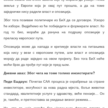
земље у Европи која је овај пут прошла, а да на томе
заједнички нису радили власт и опозиција.
Због тога позивам политичаре из БиХ да се договоре. Ускоро
ће избори. Видјећемо ко ће побиједити и формирати власт. Ко
год то био, мораће да рачуна на подршку опозиције у
преласку европског пута.
Опозиција може да напада и критикује власти на питањима
која нису у вези с европским путем, али власт и опозиција
морају да раде заједно на овом пројекту. Без тога БиХ неће
моћи брзо да прође пут који је пред њом.
Дневни аваз: Због чега на томе толико инсистирате?
Педи Ешдаун:
Почетак САА процеса је охрабрење за стране
инвеститоре, могућност за нова радна мјеста, бољи животни
стандард, квалитетније услуге у здравству, веће пензије… Он
је, такоће, и претпоставка за укидање визног режима…
Но, све то није могуће без уједињеног фронта власти и