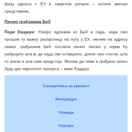
фазу односа с ЕУ и свијетом уопште – истиче високи
представник.
Писмо грађанима БиХ
Педи Ешдаун:
Ускоро одлазим из БиХ и сада, када смо
прошли ту важну раскрсницу на путу у ЕУ, желим на адресу
сваког грађанина БиХ послати лично писмо у којем ћу
набројати шта је до сада све остварено, докле смо стигли, шта
то значи и шта нам предстоји. Желим да тиме и грађани лично
буду дио европског процеса – каже Ешдаун
Саопштења за јавност
Интервјуи
Чланци
Говори