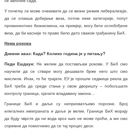
се започне сада.
У почетку се може очекивати да се визни режим либерализује,
да се олакша добијање виза, потом неке категорије, попут
проминентних бизнисмена, на примјер, могу бити ослобођене
виза, да би касније то право било дато сваком грађанину БиХ.
Нема рокова
Дневни аваз: Када? Колико година је у питању?
Педи Ешдаун:
Не желим да постављам рокове. У БиХ смо
научили да се ствари могу дешавати брже него што смо
мислили. Ипак, то ће трајати. ЕУ је прошле седмице рекла да
БиХ треба да среди стање у свом дворишту – побољшати
контролу граница, ојачати владавину закона…
Границе БиХ и даље су неприхватљиво порозне. Број
илегалних имиграната и даље је велик. Границе БиХ морају
да буду чврсте да ни вода кроз њих не може проћи, а ми смо
спремни да помогнемо да се тај процес деси.