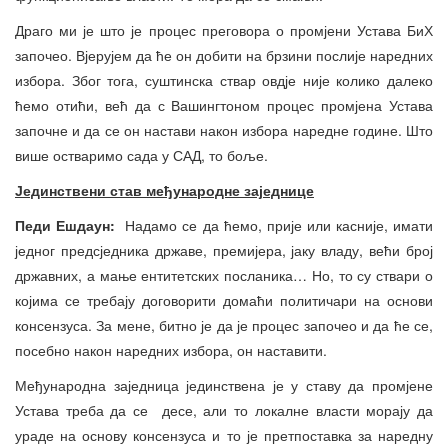
Драго ми је што је процес преговора о промјени Устава БиХ
започео. Вјерујем да ће он добити на брзини послије наредних
избора. Због тога, суштинска ствар овдје није колико далеко
ћемо отићи, већ да с Вашингтоном процес промјена Устава
започне и да се он настави након избора наредне године. Што
више остваримо сада у САД, то боље.
Јединствени став међународне заједнице
Педи Ешдаун:
Надамо се да ћемо, прије или касније, имати
једног предсједника државе, премијера, јаку владу, већи број
државних, а мање ентитетских посланика… Но, то су ствари о
којима се требају договорити домаћи политичари на основи
консензуса. За мене, битно је да је процес започео и да ће се,
посебно након наредних избора, он наставити.
Међународна заједница јединствена је у ставу да промјене
Устава треба да се десе, али то локалне власти морају да
ураде на основу консензуса и то је претпоставка за наредну