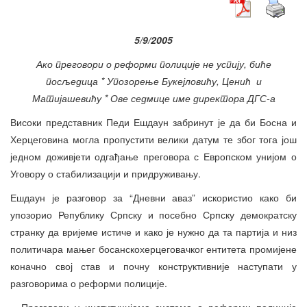
5/9/2005
Ако преговори о реформи полиције не успију, биће
посљедица * Упозорење Букејловићу, Ценић и
Матијашевићу * Ове седмице име директора ДГС-а
Високи представник Педи Ешдаун забринут је да би Босна и
Херцеговина могла пропустити велики датум те због тога још
једном доживјети одгађање преговора с Европском унијом о
Уговору о стабилизацији и придруживању.
Ешдаун је разговор за “Дневни аваз” искористио како би
упозорио Републику Српску и посебно Српску демократску
странку да вријеме истиче и како је нужно да та партија и низ
политичара мањег босанскохерцеговачког ентитета промијене
коначно свој став и почну конструктивније наступати у
разговорима о реформи полиције.
– Преговори у институцијама система о реформи полиције