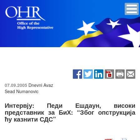
07.09.2005
Dnevni Avaz
Sead Numanovic
Интервју: Педи Ешдаун, високи
представник за БиХ: “Због опструкција
ћу казнити СДС”