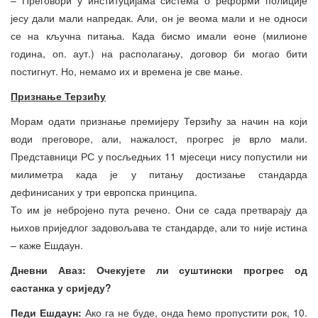
јесу дали мали напредак. Али, он је веома мали и не односи
се на кључна питања. Када бисмо имали еоне (милионе
година, оп. аут.) на располагању, договор би могао бити
постигнут. Но, немамо их и времена је све мање.
Признање Терзићу
Морам одати признање премијеру Терзићу за начин на који
води преговоре, али, нажалост, прогрес је врло мали.
Представници РС у посљедњих 11 мјесеци нису попустили ни
милиметра када је у питању достизање стандарда
дефинисаних у три европска принципа.
То им је небројено пута речено. Они се сада претварају да
њихов приједлог задовољава те стандарде, али то није истина
– каже Ешдаун.
Дневни Аваз: Очекујете ли суштински прогрес од
састанка у сриједу?
Педи Ешдаун:
Ако га не буде, онда ћемо пропустити рок, 10.