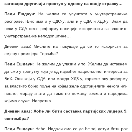
заговара другачији приступ у односу на своју странку…
Педи Ешдаун:
Не желим се упуштати у унутарстраначке
расправе. Њих има и у СДС-у, али и у СДА и ХДЗ-у. Знам да
неки у СДА желе реформу полиције искористити за властите
унутарстраначке неподопштине…
Дневни аваз: Мислите на покушаје да се то искористи за
смјену премијера Терзића?
Педи Ешдаун:
Не желим да улазим у то. Желим да истакнем
да смо у тренутку који је од највећег националног интереса за
БиХ. Они који у СДА, или можда ХДЗ-у, користе ову реформу
за властито бојно поље на којем желе одстријелити некога или
нешто, морају знати да тиме не помажу земљи и народима
којима служе. Напротив.
Дневни аваз: Хоће ли бити састанка партијских лидера 5.
септембра?
Педи Ешдаун:
Неће. Надали смо се да ће тај датум бити рок