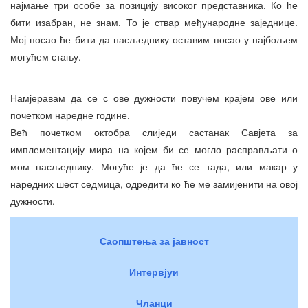
најмање три особе за позицију високог представника. Ко ће
бити изабран, не знам. То је ствар међународне заједнице.
Мој посао ће бити да насљеднику оставим посао у најбољем
могућем стању.
Намјеравам да се с ове дужности повучем крајем ове или
почетком наредне године.
Већ почетком октобра слиједи састанак Савјета за
имплементацију мира на којем би се могло расправљати о
мом насљеднику. Могуће је да ће се тада, или макар у
наредних шест седмица, одредити ко ће ме замијенити на овој
дужности.
Саопштења за јавност
Интервјуи
Чланци