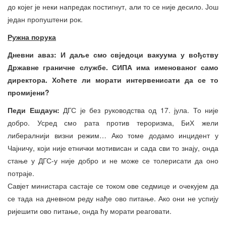
до којег је неки напредак постигнут, али то се није десило. Још
један пропуштени рок.
Ружна порука
Дневни аваз: И даље смо свједоци вакуума у вођству
Државне граничне службе. СИПА има именованог само
директора. Хоћете ли морати интервенисати да се то
промијени?
Педи Ешдаун:
ДГС је без руководства од 17. јула. То није
добро. Усред смо рата против тероризма, БиХ жели
либералнији визни режим… Ако томе додамо инцидент у
Чајничу, који није етнички мотивисан и сада сви то знају, онда
стање у ДГС-у није добро и не може се толерисати да оно
потраје.
Савјет министара састаје се током ове седмице и очекујем да
се тада на дневном реду нађе ово питање. Ако они не успију
ријешити ово питање, онда ћу морати реаговати.