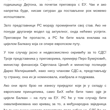
годишњицу Дејтона, за почетак преговора с ЕУ. Чак и ако
напретка буде, нисам сигуран да постављени рок можемо
испоштовати.
Зато представници РС морају промијенити свој став. Ако не
понуде другачији модел од актуелног, онда нећемо успјети.
Преговори ће пропасти, а РС ће бити мала енклава на
цијелом Балкану која се опире европском путу.
У том случају јасно и недвосмислено окривићу за то СДС!
Троје представника у преговорима, премијер Перо Букејловић,
министар финансија Свјетлана Ценић и министар полиције
Дарко Матијашевић, иако нису чланови СДС-а, представљају
ту странку, она их је номиновала, изабрала и подржава.
Ако они врло брзо не изнесу приједлог који је у складу с
европским принципима, само БиХ неће бити тамо гдје је
цијели Балкан – на путу ка ЕУ. РС ће у том случају бити
оквалификована као кривац за то, а међународна заједница
ће ту чињеницу морати размотрити врло озбиљно. СДС ће се