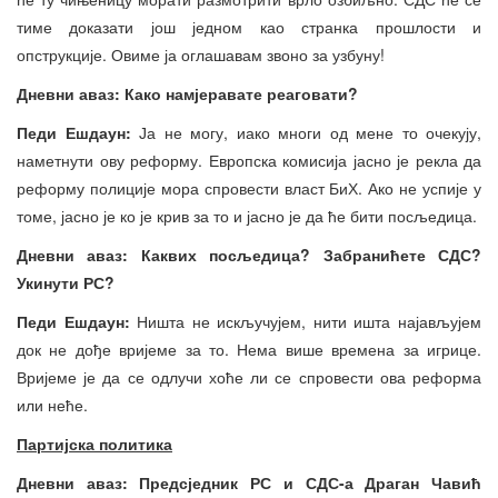
тиме доказати још једном као странка прошлости и
опструкције. Овиме ја оглашавам звоно за узбуну!
Дневни аваз: Како намјеравате реаговати?
Педи Ешдаун:
Ја не могу, иако многи од мене то очекују,
наметнути ову реформу. Европска комисија јасно је рекла да
реформу полиције мора спровести власт БиХ. Ако не успије у
томе, јасно је ко је крив за то и јасно је да ће бити посљедица.
Дневни аваз: Каквих посљедица? Забранићете СДС?
Укинути РС?
Педи Ешдаун:
Ништа не искључујем, нити ишта најављујем
док не дође вријеме за то. Нема више времена за игрице.
Вријеме је да се одлучи хоће ли се спровести ова реформа
или неће.
Партијска политика
Дневни аваз: Предсједник РС и СДС-а Драган Чавић