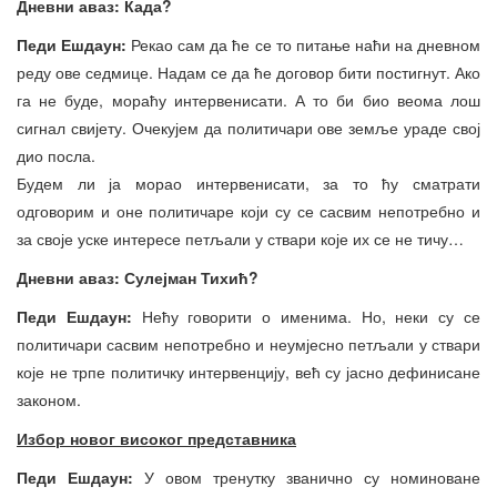
Дневни аваз: Када?
Педи Ешдаун:
Рекао сам да ће се то питање наћи на дневном
реду ове седмице. Надам се да ће договор бити постигнут. Ако
га не буде, мораћу интервенисати. А то би био веома лош
сигнал свијету. Очекујем да политичари ове земље ураде свој
дио посла.
Будем ли ја морао интервенисати, за то ћу сматрати
одговорим и оне политичаре који су се сасвим непотребно и
за своје уске интересе петљали у ствари које их се не тичу…
Дневни аваз: Сулејман Тихић?
Педи Ешдаун:
Нећу говорити о именима. Но, неки су се
политичари сасвим непотребно и неумјесно петљали у ствари
које не трпе политичку интервенцију, већ су јасно дефинисане
законом.
Избор новог високог представника
Педи Ешдаун:
У овом тренутку званично су номиноване