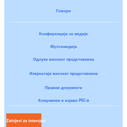
Говори
Конференције за медије
Мултимедија
Одлуке високог представника
Извјештаји високог представника
Правни документи
Комуникеи и изјаве PIC-a
Zahtjevi za intervjue