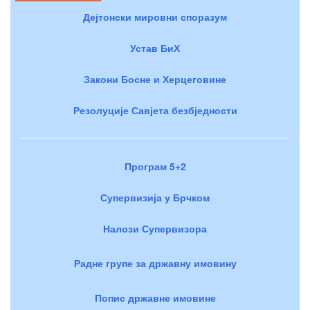
Дејтонски мировни споразум
Устав БиХ
Закони Босне и Херцеговине
Резолуције Савјета безбједности
Програм 5+2
Супервизија у Брчком
Налози Супервизора
Радне групе за државну имовину
Попис државне имовине