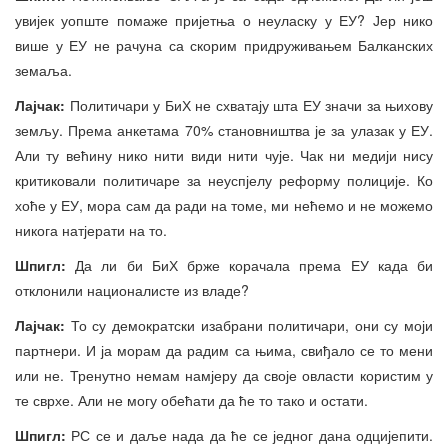
увијек уопште помаже пријетња о неуласку у ЕУ? Јер нико
више у ЕУ не рачуна са скорим придруживањем Балканских
земаља.
Лајчак:
Политичари у БиХ не схватају шта ЕУ значи за њихову
земљу. Према анкетама 70% становништва је за улазак у ЕУ.
Али ту већину нико нити види нити чује. Чак ни медији нису
критиковали политичаре за неуспјелу реформу полиције. Ко
хоће у ЕУ, мора сам да ради на томе, ми нећемо и не можемо
никога натјерати на то.
Шпигл:
Да ли би БиХ брже корачала према ЕУ када би
отклонили националисте из владе?
Лајчак:
То су демократски изабрани политичари, они су моји
партнери. И ја морам да радим са њима, свиђало се то мени
или не. Тренутно немам намјеру да своје овласти користим у
те сврхе. Али не могу обећати да ће то тако и остати.
Шпигл:
РС се и даље нада да ће се једног дана одцијепити.