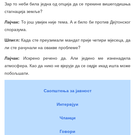
Зар то неби била једна од опција да се прекине вишегодишња
стагнација земље?
Лајчак:
То још увијек није тема. А и било би против Дејтонског
споразума.
Шпигл:
Када сте преузимали мандат прије четири мјесеца, да
ли сте рачунали на овакве проблеме?
Лајчак:
Искрено речено да. Али једино ме изненадила
атмосфера. Као да нико не вјерује да се овдје икад ишта може
побољшати.
Саопштења за јавност
Интервјуи
Чланци
Говори