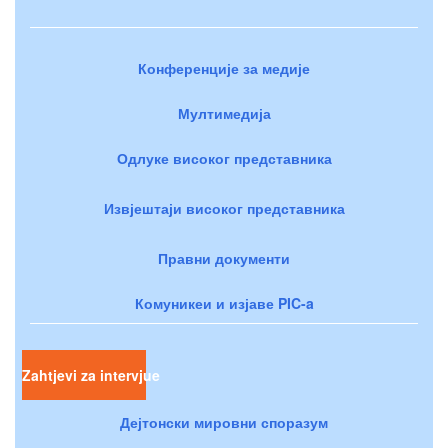
Конференције за медије
Мултимедија
Одлуке високог представника
Извјештаји високог представника
Правни документи
Комуникеи и изјаве PIC-a
Zahtjevi za intervjue
Дејтонски мировни споразум