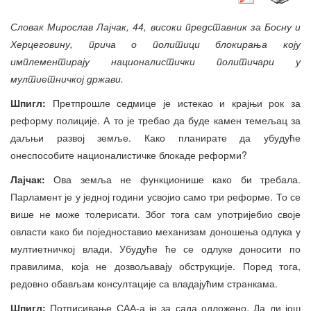
Словак Мирослав Лајчак, 44, високи представник за Босну и
Херцеговину, прича о политици блокирања коју
имплементирају националистички политичари у
мултиетничкој држави.
Шпигл:
Претпрошле седмице је истекао и крајњи рок за
реформу полиције. А то је требао да буде камен темељац за
даљњи развој земље. Како планирате да убудуће
онеспособите националистичке блокаде реформи?
Лајчак:
Ова земља не функционише како би требала.
Парламент је у једној години усвојио само три реформе. То се
више не може толерисати. Због тога сам употријебио своје
овласти како би поједноставио механизам доношења одлука у
мултиетничкој влади. Убудуће ће се одлуке доносити по
правилима, која не дозвољавају обструкције. Поред тога,
редовно обављам консултације са владајућим странкама.
Шпигл:
Потписивање САА-а је за сада одложено. Да ли још