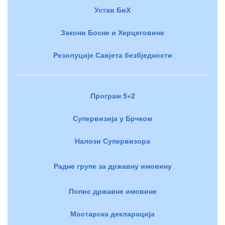
Устав БиХ
Закони Босне и Херцеговине
Резолуције Савјета безбједности
Програм 5+2
Супервизија у Брчком
Налози Супервизора
Радне групе за државну имовину
Попис државне имовине
Мостарска декларација