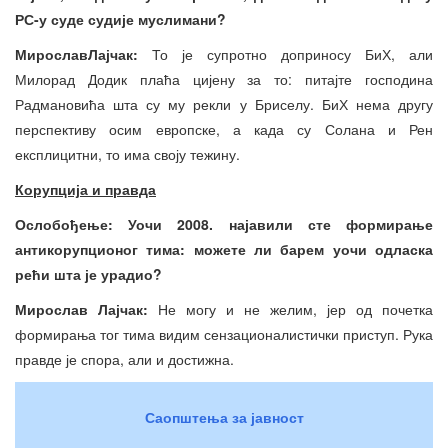
РС-у суде судије муслимани?
Мирослав
Лај
ч
ак
:
То је супротно доприносу БиХ, али
Милорад Додик плаћа цијену за то: питајте господина
Радмановића шта су му рекли у Бриселу. БиХ нема другу
перспективу осим европске, а када су Солана и Рен
експлицитни, то има своју тежину.
Корупција и правда
Ослобођење: Уочи 2008. најавили сте формирање
антикорупц
и
оног тима: можете ли барем уочи одласка
рећи
ш
та је урадио?
Мирослав Лајч
ак:
Не могу и не желим, јер од почетка
формирања тог тима видим сензационалистички приступ. Рука
правде је спора, али и достижна.
Саопштења за јавност