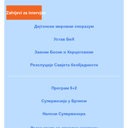
Zahtjevi za intervjue
Дејтонски мировни споразум
Устав БиХ
Закони Босне и Херцеговине
Резолуције Савјета безбједности
Програм 5+2
Супервизија у Брчком
Налози Супервизора
Радне групе за државну имовину