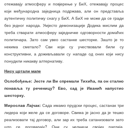
отежавају атмосферу и повјерење у БиХ, отежавају процес
који међународна заједница подржава, али он представља
аутентичну политичку снагу у БиХ. А БиХ не може да се гради
без једног народа. Умјесто демонизације Додика мислим да
треба стварати атмосферу заједничке одговорности домаћих
политичара. Зато сам увео састанке шесторке. Зашто је то
некима сметало? Сви који су учествовали били су
конструктивни, а доживљавали су нападе од оних који нису
понудили никакву алтернативу.
Нису цртали мапе
Ослобођење: Јесте ли Ви спремали Тихића
,
па он стално
понавља ту реченицу? Ево, сад је Иванић напустио
шесторку.
Мирослав Лајч
ак:
Сада имамо прудски процес, састанак три
лидера који желе да се договоре. Свима је јасно да је тешко
реализовати тај договор, али зар их треба сатанизовати зато
што се договарају? Они су челници својих партија.