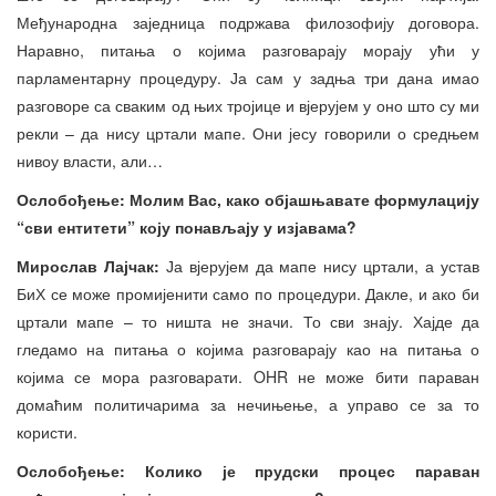
Међународна заједница подржава филозофију договора.
Наравно, питања о којима разговарају морају ући у
парламентарну процедуру. Ја сам у задња три дана имао
разговоре са сваким од њих тројице и вјерујем у оно што су ми
рекли – да нису цртали мапе. Они јесу говорили о средњем
нивоу власти, али…
Ослобођење: Молим Вас, како објашњавате формулацију
“сви ентитети” коју понављају у изјавама?
Мирослав Лајч
ак:
Ја вјерујем да мапе нису цртали, а устав
БиХ се може промијенити само по процедури. Дакле, и ако би
цртали мапе – то ништа не значи. То сви знају. Хајде да
гледамо на питања о којима разговарају као на питања о
којима се мора разговарати. OHR не може бити параван
домаћим политичарима за нечињење, а управо се за то
користи.
Ослобођење: Колико је прудски процес параван