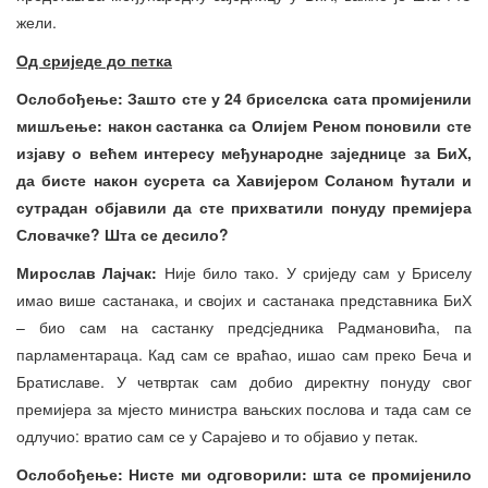
жели.
Од сриједе до петка
Ослобођење: Зашто сте у 24 бриселска сата промијенили
мишљење: након састанка са Олијем Реном поновили сте
изјаву о већем интересу међународне заједнице за БиХ,
да бисте након сусрета са
Х
ави
ј
ером Соланом ћутали и
сутрадан објавили да сте прихватили понуду премијера
Словачке? Шта се десило?
Мирослав Лајч
ак:
Није било тако. У сриједу сам у Бриселу
имао више састанака, и својих и састанака представника БиХ
– био сам на састанку предсједника Радмановића, па
парламентараца. Кад сам се враћао, ишао сам преко Беча и
Братиславе. У четвртак сам добио директну понуду свог
премијера за мјесто министра вањских послова и тада сам се
одлучио: вратио сам се у Сарајево и то објавио у петак.
Ослобођење: Нисте ми одговорили: шта се промијенило