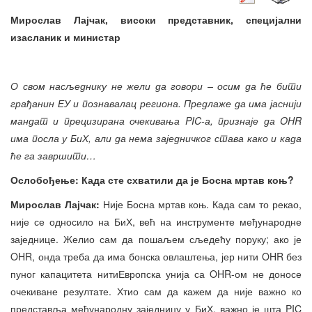
Мирослав Лајчак, високи представник, специјални
изасланик и министар
О свом насљеднику не жели
да
говори –
о
с
и
м да ће бити
грађанин ЕУ и познавалац региона. Предлаже да има јаснији
мандат и прецизирана очекивања PIC-а, признаје да OHR
има посла у БиХ, али да нема заједничког става како и када
ће га завршити…
Ослобођење: Када сте схватили да је Босна мртав коњ?
Мирослав Лајч
ак:
Није Босна мртав коњ. Када сам то рекао,
није се односило на БиХ, већ на инструменте међународне
заједнице. Желио сам да пошаљем сљедећу поруку; ако је
OHR, онда треба да има бонска овлаштења, јер нити OHR без
пуног капацитета нитиЕвропска унија са OHR-ом не доносе
очекиване резултате. Хтио сам да кажем да није важно ко
представља међународну заједницу у БиХ, важно је шта PIC