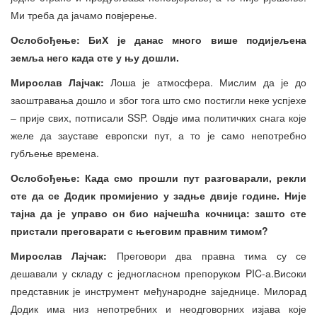
Ми треба да јачамо повјерење.
Ослобођење: Б
и
Х је данас много
више
под
и
је
ље
на
земља него када сте у њу дошли.
Мирослав Лајч
ак:
Лоша је атмосфера. Мислим да је до
заоштравања дошло и због тога што смо постигли неке успјехе
– прије свих, потписали SSP. Овдје има политичких снага које
желе да зауставе европски пут, а то је само непотребно
губљење времена.
Ослобођење: Када смо прошли пут разговарали, рекли
сте да се Додик промијенио у задње двије године. Није
тајна да је управо он био најчешћа кочница: зашто сте
пристали преговарати с његовим правним тимом?
Мирослав Лајч
ак:
Преговори два правна тима су се
дешавали у складу с једногласном препоруком PIC-а.Високи
представник је инструмент међународне заједнице. Милорад
Додик има низ непотребних и неодговорних изјава које