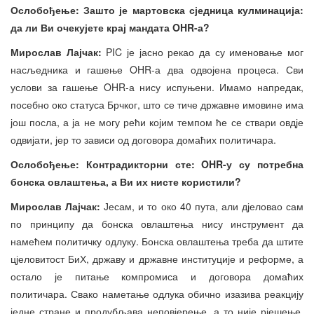
Ослобођење: Зашто је мартовска сједница кулминација:
да
л
и
Ви очекујете крај мандата OHR-а?
Мирослав Лајч
ак:
PIC је јасно рекао да су именовање мог
насљедника и гашење OHR-а два одвојена процеса. Сви
услови за гашење OHR-а нису испуњени. Имамо напредак,
посебно око статуса Брчког, што се тиче државне имовине има
још посла, а ја не могу рећи којим темпом ће се ствари овдје
одвијати, јер то зависи од договора домаћих политичара.
Ослобођење: Контрадикторни сте: OHR-у
су по
треб
на
бонск
а
овла
ш
т
ења
, а Ви их нисте користили?
Мирослав Лајч
ак:
Јесам, и то око 40 пута, али дјеловао сам
по принципу да бонска овлаштења нису инструмент да
намећем политичку одлуку. Бонска овлаштења треба да штите
цјеловитост БиХ, државу и државне институције и реформе, а
остало је питање компромиса и договора домаћих
политичара. Свако наметање одлука обично изазива реакцију
једне стране и продубљава неповјерење, а то није рјешење.