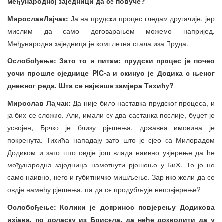
међународној заједници да се повуче?
Мирослав
Лај
ч
ак
:
Ја на прудски процес гледам другачије, јер
мислим да само договарањем можемо напријед.
Међународна заједница је комплетна стала иза Пруда.
Ослобођење: Зато то и питам: прудски процес је почео
уочи прошле сједнице PIC-а и скинуо је Додика с њен
ог
дневног реда. Шт
а
се највише замјера Тихићу
?
Мирослав Лајч
ак:
Да није било наставка прудског процеса, и
ја бих се сложио. Али, имали су два састанка послије, буџет је
усвојен, Брчко је близу рјешења, државна имовина је
покренута. Тихића нападају зато што је сјео са Милорадом
Додиком и зато што овдје још влада наивно увјерење да ће
међународна заједница наметнути рјешење у БиХ. То је не
само наивно, него и губитничко мишљење. Зар ико жели да се
овдје намећу рјешења, па да се продубљује неповјерење?
Ослобођење: Колики је допринос повјерењу Додикова
изјава, по доласку из Бр
и
с
ел
а, да неће дозволити да у