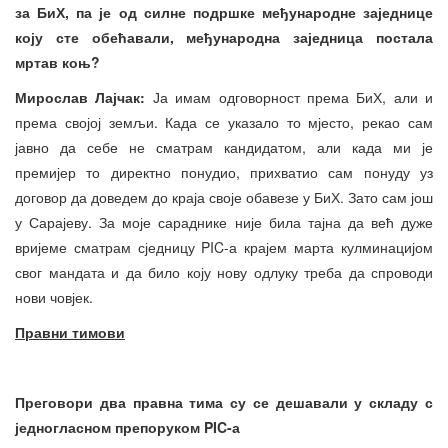
за БиХ
,
па је од силне подршке међународне заједнице
коју сте обећавали, међународна заједница постала
мртав коњ?
Мирослав Лајч
ак:
Ја имам одговорност према БиХ, али и
према својој земљи. Када се указало то мјесто, рекао сам
јавно да себе не сматрам кандидатом, али када ми је
премијер то директно понудио, прихватио сам понуду уз
договор да доведем до краја своје обавезе у БиХ. Зато сам још
у Сарајеву. За моје сараднике није била тајна да већ дуже
вријеме сматрам сједницу PIC-а крајем марта кулминацијом
свог мандата и да било коју нову одлуку треба да спроводи
нови човјек.
Правни тимови
Преговори два правна
т
има су се дешавали у складу с
једногласном препоруком PIC-а