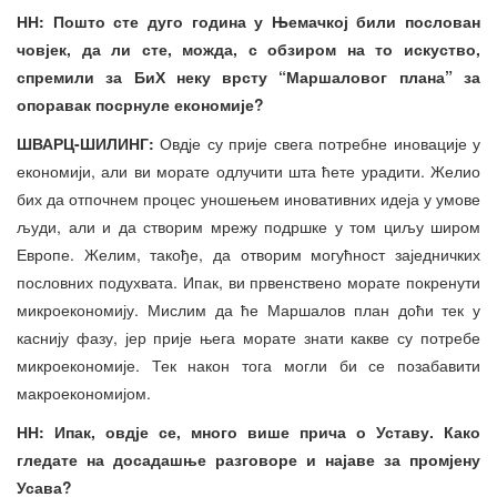
НН: Пошто сте дуго година у Њемачкој били послован
човјек, да ли сте, можда, с обзиром на то искуство,
спремили за БиХ неку врсту “Маршаловог плана” за
опоравак посрнуле економије?
ШВАРЦ-ШИЛИНГ:
Овдје су прије свега потребне иновације у
економији, али ви морате одлучити шта ћете урадити. Желио
бих да отпочнем процес уношењем иновативних идеја у умове
људи, али и да створим мрежу подршке у том циљу широм
Европе. Желим, такође, да отворим могућност заједничких
пословних подухвата. Ипак, ви првенствено морате покренути
микроекономију. Мислим да ће Маршалов план доћи тек у
каснију фазу, јер прије њега морате знати какве су потребе
микроекономије. Тек након тога могли би се позабавити
макроекономијом.
НН: Ипак, овдје се, много више прича о Уставу. Како
гледате на досадашње разговоре и најаве за промјену
Усава?