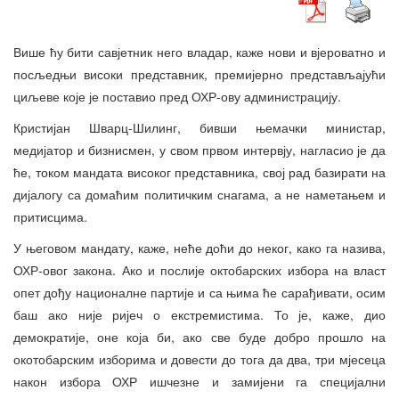
Више ћу бити савјетник него владар, каже нови и вјероватно и
посљедњи високи представник, премијерно представљајући
циљеве које је поставио пред ОХР-ову администрацију.
Кристијан Шварц-Шилинг, бивши њемачки министар,
медијатор и бизнисмен, у свом првом интервју, нагласио је да
ће, током мандата високог представника, свој рад базирати на
дијалогу са домаћим политичким снагама, а не наметањем и
притисцима.
У његовом мандату, каже, неће доћи до неког, како га назива,
ОХР-овог закона. Ако и послије октобарских избора на власт
опет дођу националне партије и са њима ће сарађивати, осим
баш ако није ријеч о екстремистима. То је, каже, дио
демократије, оне која би, ако све буде добро прошло на
окотобарским изборима и довести до тога да два, три мјесеца
након избора ОХР ишчезне и замијени га специјални