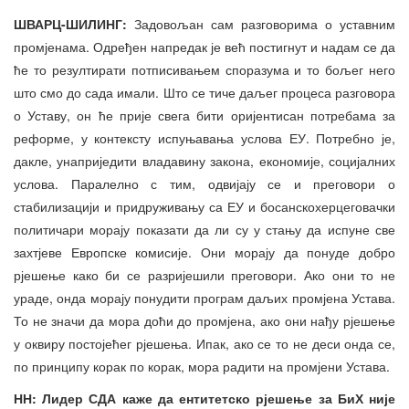
ШВАРЦ-ШИЛИНГ:
Задовољан сам разговорима о уставним
промјенама. Одређен напредак је већ постигнут и надам се да
ће то резултирати потписивањем споразума и то бољег него
што смо до сада имали. Што се тиче даљег процеса разговора
о Уставу, он ће прије свега бити оријентисан потребама за
реформе, у контексту испуњавања услова ЕУ. Потребно је,
дакле, унаприједити владавину закона, економије, социјалних
услова. Паралелно с тим, одвијају се и преговори о
стабилизацији и придруживању са ЕУ и босанскохерцеговачки
политичари морају показати да ли су у стању да испуне све
захтјеве Европске комисије. Они морају да понуде добро
рјешење како би се разријешили преговори. Ако они то не
ураде, онда морају понудити програм даљих промјена Устава.
То не значи да мора доћи до промјена, ако они нађу рјешење
у оквиру постојећег рјешења. Ипак, ако се то не деси онда се,
по принципу корак по корак, мора радити на промјени Устава.
НН: Лидер СДА каже да ентитетско рјешење за БиХ није