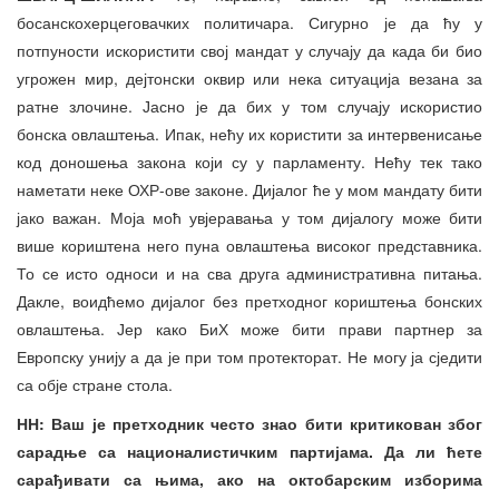
босанскохерцеговачких политичара. Сигурно је да ћу у
потпуности искористити свој мандат у случају да када би био
угрожен мир, дејтонски оквир или нека ситуација везана за
ратне злочине. Јасно је да бих у том случају искористио
бонска овлаштења. Ипак, нећу их користити за интервенисање
код доношења закона који су у парламенту. Нећу тек тако
наметати неке ОХР-ове законе. Дијалог ће у мом мандату бити
јако важан. Моја моћ увјеравања у том дијалогу може бити
више кориштена него пуна овлаштења високог представника.
То се исто односи и на сва друга административна питања.
Дакле, воидћемо дијалог без претходног кориштења бонских
овлаштења. Јер како БиХ може бити прави партнер за
Европску унију а да је при том протекторат. Не могу ја сједити
са обје стране стола.
НН: Ваш је претходник често знао бити критикован због
сарадње са националистичким партијама. Да ли ћете
сарађивати са њима, ако на октобарским изборима