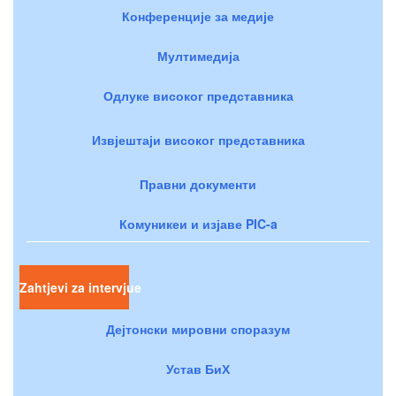
Конференције за медије
Мултимедија
Одлуке високог представника
Извјештаји високог представника
Правни документи
Комуникеи и изјаве PIC-a
Zahtjevi za intervjue
Дејтонски мировни споразум
Устав БиХ