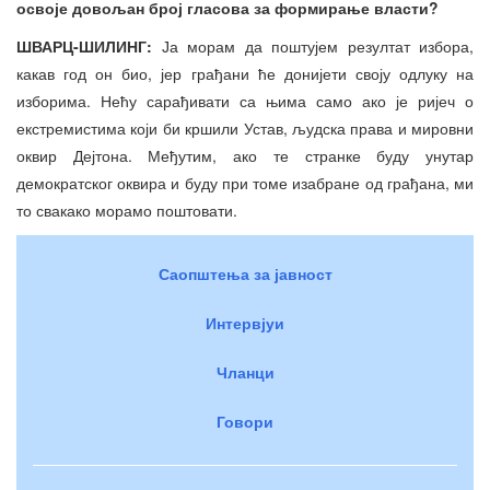
освоје довољан број гласова за формирање власти?
ШВАРЦ-ШИЛИНГ:
Ја морам да поштујем резултат избора,
какав год он био, јер грађани ће донијети своју одлуку на
изборима. Нећу сарађивати са њима само ако је ријеч о
екстремистима који би кршили Устав, људска права и мировни
оквир Дејтона. Међутим, ако те странке буду унутар
демократског оквира и буду при томе изабране од грађана, ми
то свакако морамо поштовати.
Саопштења за јавност
Интервјуи
Чланци
Говори