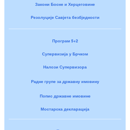
Закони Босне и Херцеговине
Резолуције Савјета безбједности
Програм 5+2
Супервизија у Брчком
Налози Супервизора
Радне групе за државну имовину
Попис државне имовине
Мостарска декларација