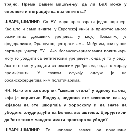
трајно. Према Вашем мишљењу, да ли БиХ може у
европске интеграције са два ентитета?
ШВАРЦ-ШИЛИНГ:
Са ЕУ мора преговарати један партнер.
Као што и сами видите, у Европској унији је присутно много
различитих државних уређења, у мојој Њемачкој је
федерализам, Француској централизам… Међутим, сви су они
партнери унутар ЕУ. Ако босанскохерцеговачки политичари
могу то урадити са ентитетским уређењем, онда је то у реду.
Ако то не могу урадити са оваквим уређењем, онда то морају
промијенити. У сваком случају одлука је на
босанскохерцеговачким политичарима.
НН: Иако сте заговорник “мекшег стила” у односу на онај
који је користио Ешдаун, недавно сте изазвали пажњу
изјавом да сте шкорпија у хороскопу и да знате да
убодете, алудирајући на Бонска овлаштења. Вјерујете ли
да ћете током мандата имати простора за убоде?
ШВАРЦ-ШИЛИНГ:
То, наравно, зависи од понашања