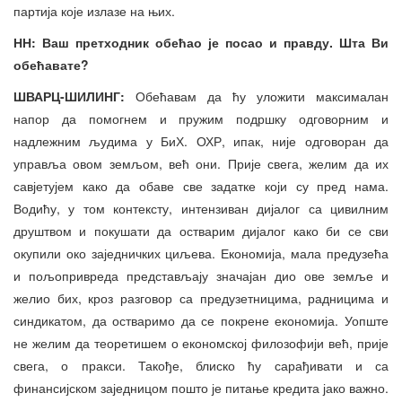
партија које излазе на њих.
НН: Ваш претходник обећао је посао и правду. Шта Ви
обећавате?
ШВАРЦ-ШИЛИНГ:
Обећавам да ћу уложити максималан
напор да помогнем и пружим подршку одговорним и
надлежним људима у БиХ. ОХР, ипак, није одговоран да
управља овом земљом, већ они. Прије свега, желим да их
савјетујем како да обаве све задатке који су пред нама.
Водићу, у том контексту, интензиван дијалог са цивилним
друштвом и покушати да остварим дијалог како би се сви
окупили око заједничких циљева. Економија, мала предузећа
и пољопривреда представљају значајан дио ове земље и
желио бих, кроз разговор са предузетницима, радницима и
синдикатом, да остваримо да се покрене економија. Уопште
не желим да теоретишем о економској филозофији већ, прије
свега, о пракси. Такође, блиско ћу сарађивати и са
финансијском заједницом пошто је питање кредита јако важно.