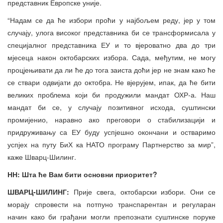
представник Европске уније.
“Надам се да ће избори проћи у најбољем реду, јер у том
случају, улога високог представника би се трансформисала у
специјалног представника ЕУ и то вјероватно два до три
мјесеца након октобарских избора. Сада, међутим, не могу
процјењивати да ли ће до тога заиста доћи јер не знам како ће
се ствари одвијати до октобра. Не вјерујем, ипак, да ће бити
великих проблема који би продужили мандат ОХР-а. Наш
мандат би се, у случају позитивног исхода, суштински
промијенио, наравно ако преговори о стабилизацији и
придруживању са ЕУ буду успјешно окончани и остваримо
успјех на путу БиХ ка НАТО програму Партнерство за мир”,
каже Шварц-Шилинг.
НН: Шта ће Вам бити основни приоритет?
ШВАРЦ-ШИЛИНГ:
Прије свега, октобарски избори. Они се
морају спровести на потпуно транспарентан и регуларан
начин како би грађани могли препознати суштинске поруке