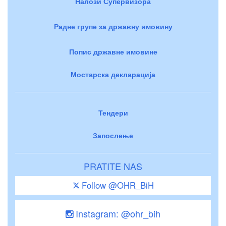
Налози Супервизора
Радне групе за државну имовину
Попис државне имовине
Мостарска декларација
Тендери
Запослење
PRATITE NAS
Follow @OHR_BiH
Instagram: @ohr_bih