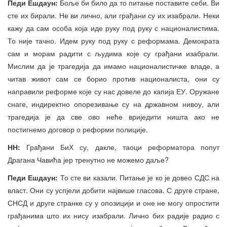
Педи Ешдаун:
Боље би било да то питање поставите себи. Ви
сте их бирали. Не ви лично, али грађани су их изабрали. Неки
кажу да сам особа која иде руку под руку с националистима.
То није тачно. Идем руку под руку с реформама. Демократа
сам и морам радити с људима које су грађани изабрали.
Мислим да је трагедија да имамо националистичке владе, а
читав живот сам се борио против националиста, они су
направили реформе које су нас довеле до капија ЕУ. Оружане
снаге, индиректно опорезивање су на државном нивоу, али
трагедија је да све ово неће вриједити ништа ако не
постигнемо договор о реформи полиције.
НН:
Грађани БиХ су, дакле, таоци реформатора попут
Драгана Чавића јер тренутно не можемо даље?
Педи Ешдаун:
То сте ви казали. Питање је ко је довео СДС на
власт. Они су успјели добити највише гласова. С друге стране,
СНСД и друге странке су у опозицији и оне не могу опростити
грађанима што их нису изабрали. Лично бих радије радио с