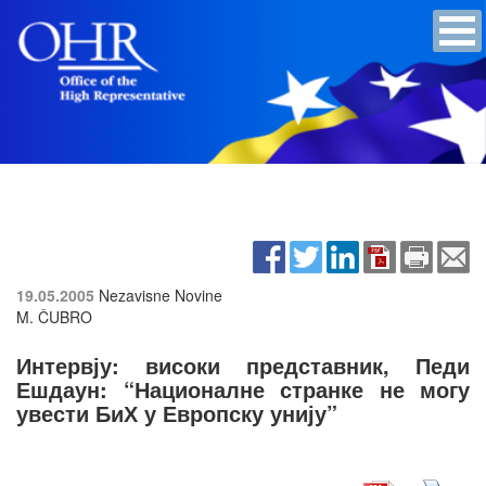
19.05.2005
Nezavisne Novine
M. ČUBRO
Интервју: високи представник, Педи
Ешдаун: “Националне странке не могу
увести БиХ у Европску унију”