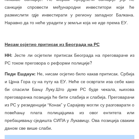
санкције спровести међународни инвеститори који ће
размислити гдје инвестирати у региону западног Балкана.
Наравно да то неће урадити у земљи која не иде према ЕУ.
Нисам осјетио притисак из Београда на РС
НН:
Јесте ли осјетили притисак Београда на преговараче из
РС током преговора о реформи полиције?
Педи Ешдаун:
Не, нисам осјетио било какав притисак. Србија
и Црна Гора су на путу ка ЕУ. Неће се освртати иза себе како
би спасили Бању Луку.Што дуже РС буде чекала, њихова
преговарачка позиција ће бити слабија и слабија. Преговарачи
из РС у резиденцији “Конак” у Сарајеву могли су разговарати о
повећању плата полицајцима из овог ентитета или
пребацивању сједишта СИПА у Лукавицу. Ова позиција сваким
даном све више слаби.