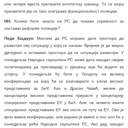
или четири мјеста прелазити ентитетску границу. То се мора
прихватити јер се тако осигурава функционалност полиције.
НН:
Колико ћете чекати на РС да покаже спремност за
наставак реформе полиције?
Педи Ешдаун:
Мислим да РС морамо дати простора да
размотри ову ситуацију у којој се налази. Вријеме је да мирно
дјелујемо и оставимо простора да се ситуација размотри. У
понедјељак Народна скупштина РС може дати мандат својим
политичарима да преговарају о рјешењу које ће водити ка
успјеху. У понедјељак ћу бити у Лондону на великој
конференцији на којој ће се разговарати о улози високог
представника за БиХ. Као и Драган Чавић, желим да
канцеларија високог представника прерасте у канцеларију
специјалног представника ЕУ у БиХ. Али, не можете имати
специјалног представника ЕУ ако нисте на путу ка ЕУ. Ово је
врло важна конференција, али једнако је важно и оно што ће у
понедјељак рећи Народна скупштина РС. Ако дају мандат