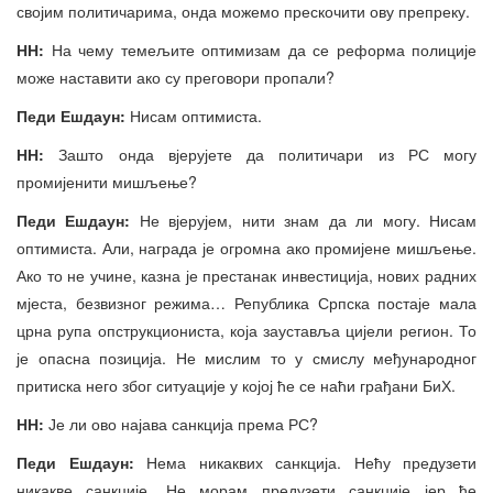
својим политичарима, онда можемо прескочити ову препреку.
НН:
На чему темељите оптимизам да се реформа полиције
може наставити ако су преговори пропали?
Педи Ешдаун:
Нисам оптимиста.
НН:
Зашто онда вјерујете да политичари из РС могу
промијенити мишљење?
Педи Ешдаун:
Не вјерујем, нити знам да ли могу. Нисам
оптимиста. Али, награда је огромна ако промијене мишљење.
Ако то не учине, казна је престанак инвестиција, нових радних
мјеста, безвизног режима… Република Српска постаје мала
црна рупа опструкциониста, која зауставља цијели регион. То
је опасна позиција. Не мислим то у смислу међународног
притиска него због ситуације у којој ће се наћи грађани БиХ.
НН:
Је ли ово најава санкција према РС?
Педи Ешдаун:
Нема никаквих санкција. Нећу предузети
никакве санкције. Не морам предузети санкције јер ће