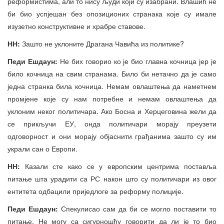
реформистима, али то нису људи који су изабрани. Влашић не
би био успјешан без опозиционих странака које су имале
изузетно конструктивне и храбре ставове.
НН:
Зашто не уклоните Драгана Чавића из политике?
Педи Ешдаун:
Не бих говорио ко је био главна кочница јер је
било кочница на свим странама. Било би нетачно да је само
једна странка била кочница. Немам овлаштења да наметнем
промјене које су нам потребне и немам овлаштења да
уклоним неког политичара. Ако Босна и Херцеговина жели да
се прикључи ЕУ, онда политичари морају преузети
одговорност и они морају објаснити грађанима зашто су им
украли сан о Европи.
НН:
Казали сте како се у европским центрима поставља
питање шта урадити са РС након што су политичари из овог
ентитета одбацили приједлоге за реформу полиције.
Педи Ешдаун:
Спекулисао сам да би се могло поставити то
питање. Не могу са сигурношћу говорити да ли је то био