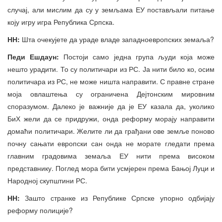
случај, али мислим да су у земљама ЕУ постављали питање
коју игру игра Република Српска.
НН:
Шта очекујете да ураде владе западноевропских земаља?
Педи Ешдаун:
Постоји само једна група људи која може
нешто урадити. То су политичари из РС. Ја нити било ко, осим
политичара из РС, не може ништа направити. С правне стране
моја овлаштења су ограничена Дејтонским мировним
споразумом. Далеко је важније да је ЕУ казала да, уколико
БиХ жели да се придружи, онда реформу морају направити
домаћи политичари. Желите ли да грађани ове земље поново
почну сањати европски сан онда не морате гледати према
главним градовима земаља ЕУ нити према високом
представнику. Поглед мора бити усмјерен према Бањој Луци и
Народној скупштини РС.
НН:
Зашто странке из Републике Српске упорно одбијају
реформу полиције?