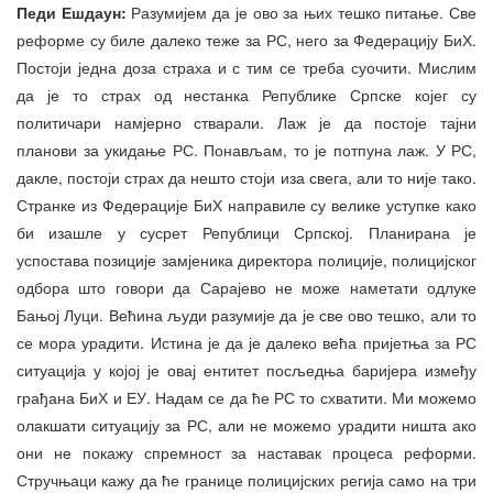
Педи Ешдаун:
Разумијем да је ово за њих тешко питање. Све
реформе су биле далеко теже за РС, него за Федерацију БиХ.
Постоји једна доза страха и с тим се треба суочити. Мислим
да је то страх од нестанка Републике Српске којег су
политичари намјерно стварали. Лаж је да постоје тајни
планови за укидање РС. Понављам, то је потпуна лаж. У РС,
дакле, постоји страх да нешто стоји иза свега, али то није тако.
Странке из Федерације БиХ направиле су велике уступке како
би изашле у сусрет Републици Српској. Планирана је
успостава позиције замјеника директора полиције, полицијског
одбора што говори да Сарајево не може наметати одлуке
Бањој Луци. Већина људи разумије да је све ово тешко, али то
се мора урадити. Истина је да је далеко већа пријетња за РС
ситуација у којој је овај ентитет посљедња баријера између
грађана БиХ и ЕУ. Надам се да ће РС то схватити. Ми можемо
олакшати ситуацију за РС, али не можемо урадити ништа ако
они не покажу спремност за наставак процеса реформи.
Стручњаци кажу да ће границе полицијских регија само на три