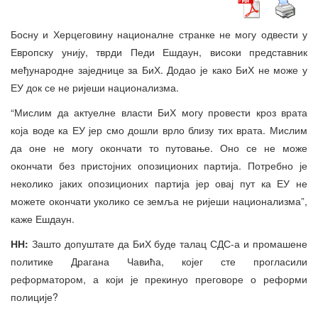
Босну и Херцеговину националне странке не могу одвести у
Европску унију, тврди Педи Ешдаун, високи представник
међународне заједнице за БиХ. Додао је како БиХ не може у
ЕУ док се не ријеши национализма.
“Мислим да актуелне власти БиХ могу провести кроз врата
која воде ка ЕУ јер смо дошли врло близу тих врата. Мислим
да оне не могу окончати то путовање. Оно се не може
окончати без пристојних опозиционих партија. Потребно је
неколико јаких опозиционих партија јер овај пут ка ЕУ не
можете окончати уколико се земља не ријеши национализма”,
каже Ешдаун.
НН:
Зашто допуштате да БиХ буде талац СДС-а и промашене
политике Драгана Чавића, којег сте прогласили
реформатором, а који је прекинуо преговоре о реформи
полиције?