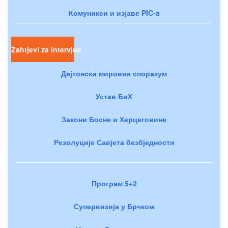
Комуникеи и изјаве PIC-a
Zahtjevi za intervjue
Дејтонски мировни споразум
Устав БиХ
Закони Босне и Херцеговине
Резолуције Савјета безбједности
Програм 5+2
Супервизија у Брчком