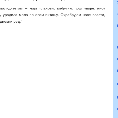
алидитетом – чији чланови, међутим, још увијек нису
у урадила мало по овом питању. Охрабрујем нове власти,
 дневни ред.“