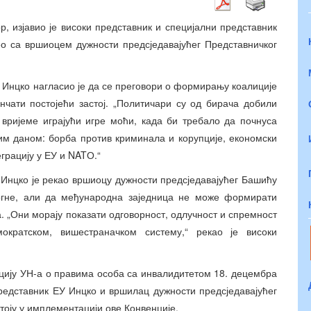
 изјавио је високи представник и специјални представник
ео са вршиоцем дужности предсједавајућег Представничког
 Инцко нагласио је да се преговори о формирању коалиције
ончати постојећи застој. „Политичари су од бирача добили
вријеме играјући игре моћи, када би требало да почнуса
ким даном: борба против криминала и корупције, економски
грацију у ЕУ и NATО.“
 Инцко је рекао вршиоцу дужности предсједавајућег Башићу
огне, али да међународна заједница не може формирати
. „Они морају показати одговорност, одлучност и спремност
кратском, вишестраначком систему,“ рекао је високи
нцију УН-а о правима особа са инвалидитетом 18. децембра
представник ЕУ Инцко и вршилац дужности предсједавајућег
тоју у имплементацији ове Конвенције.