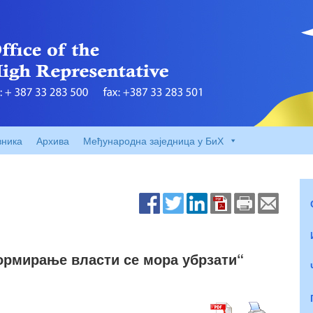
вника
Архива
Међународна заједница у БиХ
ормирање власти се мора убрзати“