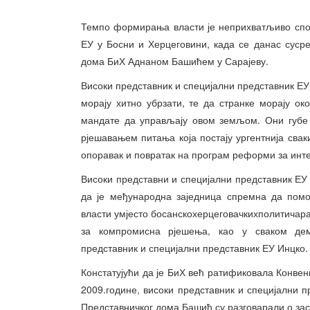
Темпо формирања власти је неприхватљиво спор,
ЕУ у Босни и Херцеговини, када се данас суср
дома БиХ Аднаном Башићем у Сарајеву.
Високи представник и специјални представник ЕУ
морају хитно убрзати, те да странке морају ок
мандате да управљају овом земљом. Они губе 
рјешавањем питања која постају ургентнија сва
опоравак и повратак на програм реформи за инте
Високи представни и специјални представник ЕУ
да је међународна заједница спремна да пом
власти умјесто босанскохерцеговачкихполитичара
за компромисна рјешења, као у сваком демо
представник и специјални представник ЕУ Инцко.
Констатујући да је БиХ већ ратификовала Конве
2009.године, високи представник и специјални 
Представничког дома Башић су разговарали о зас