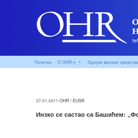
Почетна
O OHR-у
Одлуке високог предста
27.01.2011
OHR / EUSR
Инзко се састао са Башићем: „Ф