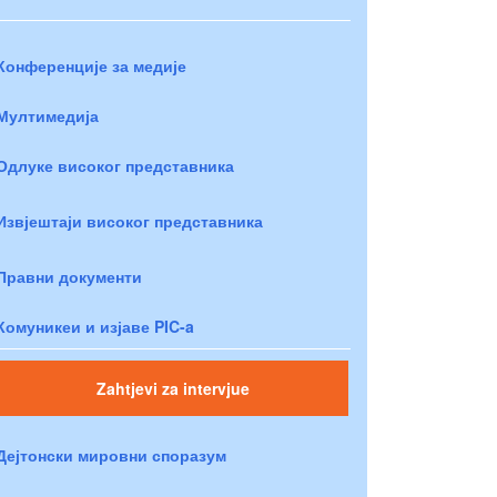
Конференције за медије
Мултимедија
Одлуке високог представника
Извјештаји високог представника
Правни документи
Комуникеи и изјаве PIC-a
Zahtjevi za intervjue
Дејтонски мировни споразум