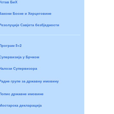
Устав БиХ
Закони Босне и Херцеговине
Резолуције Савјета безбједности
Програм 5+2
Супервизија у Брчком
Налози Супервизора
Радне групе за државну имовину
Попис државне имовине
Мостарска декларација