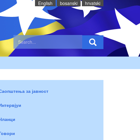
English
bosanski
hrvatski
Саопштења за јавност
Интервјуи
Чланци
Говори