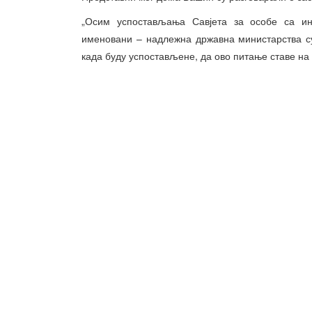
„Осим успостављања Савјета за особе са инв
именовани – надлежна државна министарства с
када буду успостављене, да ово питање ставе на