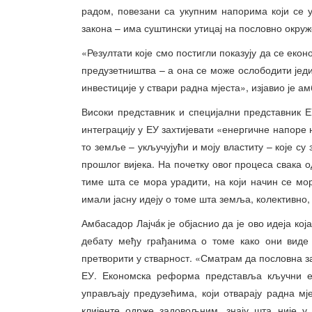
радом, повезани са укупним напорима који се
закона – има суштински утицај на пословно окру
«Резултати које смо постигли показују да се еко
предузетништва – а она се може ослободити једи
инвестиције у ствари радна мјеста», изјавио је а
Високи представник и специјални представник 
интеграцију у ЕУ захтијевати «енергичне напоре
то земље – укључујући и моју властиту – које с
прошлог вијека. На почетку овог процеса свака о
тиме шта се мора урадити, на који начин се мор
имали јасну идеју о томе шта земља, колективно,
Амбасадор Лајчáк је објаснио да је ово идеја кој
дебату међу грађанима о томе како они виде 
претворити у стварност. «Сматрам да пословна за
ЕУ. Економска реформа представља кључни е
управљају предузећима, који отварају радна мј
клијенте одрже задовољним, знају шта није у