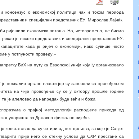
ни консензус о економској политици чак и током периода
представник и специјални представник ЕУ, Мирослав Лајчáк.
 би ријешили економска питања. Но, истовремено, не бисмо
 рекао је високи представник и специјални представник ЕУ.
апацитете када је ријеч о економији, иако сувише често
рме у потпуности проведу.»
претку БиХ на путу ка Европској унији коју ју организовало
 је похвалио органе власти јер су започели са провођењем
ритета на чије провођење су се у октобру прошле године
 те је апеловао да напредак буде већи и бржи.
споразума о трајној методологији расподјеле прихода од
ског упоришта за Државно фискално вијеће.
е констатовао да су четири од пет циљева, за које је Савјет
тварити прије него се стекну услови да ОХР престане са