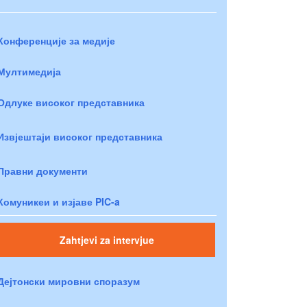
Конференције за медије
Мултимедија
Одлуке високог представника
Извјештаји високог представника
Правни документи
Комуникеи и изјаве PIC-a
Zahtjevi za intervjue
Дејтонски мировни споразум