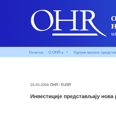
Почетна
O OHR-у
Одлуке високог предста
26.03.2008
OHR / EUSR
Инвестиције представљају нова 