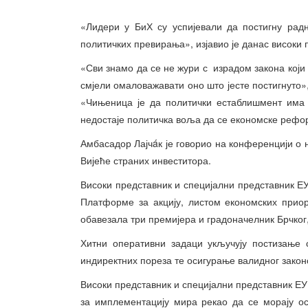
«Лидери у БиХ су успијевали да постигну рад
политичких превирања», изјавио је данас високи 
«Сви знамо да се не жури с израдом закона који
смјели омаловажавати оно што јесте постигнуто»,
«Чињеница је да политички естаблишмент има к
недостаје политичка воља да се економске рефо
Амбасадор Лајчáк је говорио на конференцији о на
Вијеће страних инвеститора.
Високи представник и специјални представник ЕУ
Платформе за акцију, листом економских прио
обавезала три премијера и градоначелник Брчког,
Хитни оперативни задаци укључују постизање 
индиректних пореза те осигурање валидног закон
Високи представник и специјални представник ЕУ ј
за имплементацију мира рекао да се морају ос