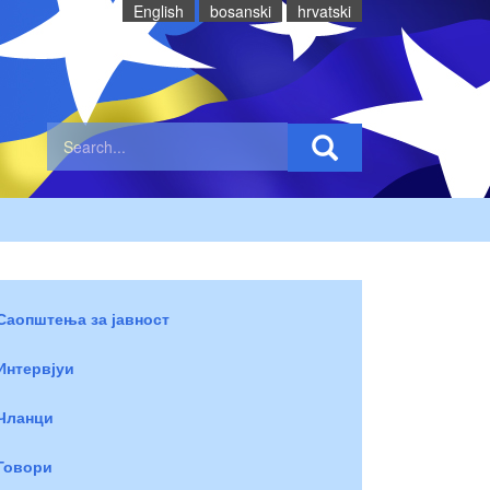
English
bosanski
hrvatski
Саопштења за јавност
Интервјуи
Чланци
Говори