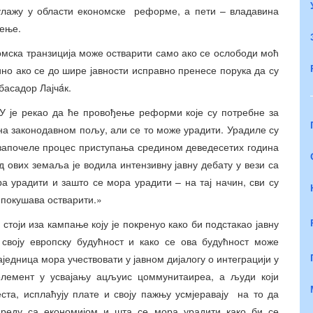
 улажу у области економске реформе, а пети – владавина
жење.
номска транзиција може остварити само ако се ослободи моћ
но ако се до шире јавности исправно пренесе порука да су
мбасадор Лајчáк.
ЕУ је рекао да ће провођење реформи које су потребне за
 на законодавном пољу, али се то може урадити. Урадиле су
у започеле процес приступања средином деведесетих година
д ових земаља је водила интензивну јавну дебату у вези са
а урадити и зашто се мора урадити – на тај начин, сви су
 покушава остварити.»
а стоји иза кампање коју је покренуо како би подстакао јавну
своју европску будућност и како се ова будућност може
једница мора учествовати у јавном дијалогу о интеграцији у
лемент у усвајању ацљуис цоммунитаиреа, а људи који
еста, исплаћују плате и своју пажњу усмјеравају на то да
 реду са економијом и шта се мора урадити како би се