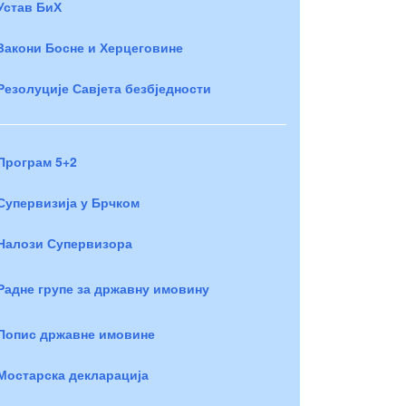
Устав БиХ
Закони Босне и Херцеговине
Резолуције Савјета безбједности
Програм 5+2
Супервизија у Брчком
Налози Супервизора
Радне групе за државну имовину
Попис државне имовине
Мостарска декларација