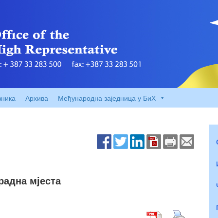
вника
Архива
Међународна заједница у БиХ
радна мјеста