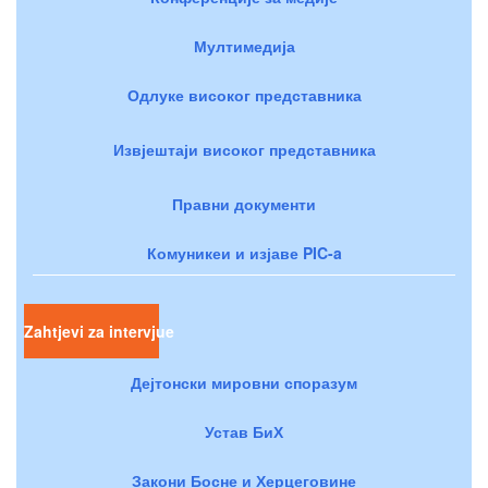
Мултимедија
Одлуке високог представника
Извјештаји високог представника
Правни документи
Комуникеи и изјаве PIC-a
Zahtjevi za intervjue
Дејтонски мировни споразум
Устав БиХ
Закони Босне и Херцеговине