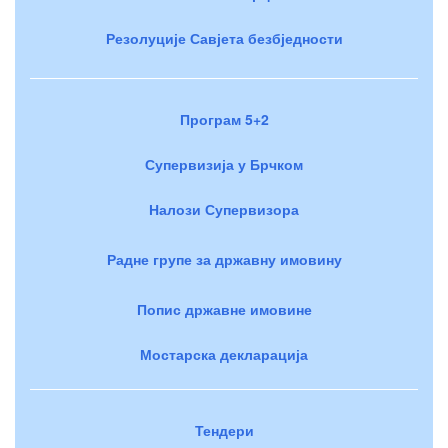
Резолуције Савјета безбједности
Програм 5+2
Супервизија у Брчком
Налози Супервизора
Радне групе за државну имовину
Попис државне имовине
Мостарска декларација
Тендери