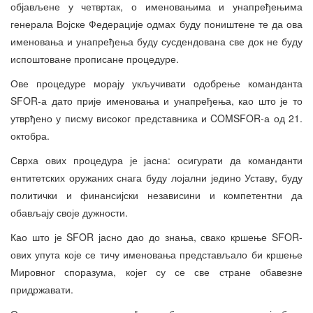
објављене у четвртак, о именовањима и унапређењима
генерала Војске Федерације одмах буду поништене те да ова
именовања и унапређења буду сусдендована све док не буду
испоштоване прописане процедуре.
Ове процедуре морају укључивати одобрење команданта
SFOR-а дато прије именовања и унапређења, као што је то
утврђено у писму високог представника и COMSFOR-а од 21.
октобра.
Сврха ових процедура је јасна: осигурати да команданти
ентитетских оружаних снага буду лојални једино Уставу, буду
политички и финансијски независини и компетентни да
обављају своје дужности.
Као што је SFOR јасно дао до знања, свако кршење SFOR-
ових упута које се тичу именовања представљало би кршење
Мировног споразума, којег су се све стране обавезне
придржавати.