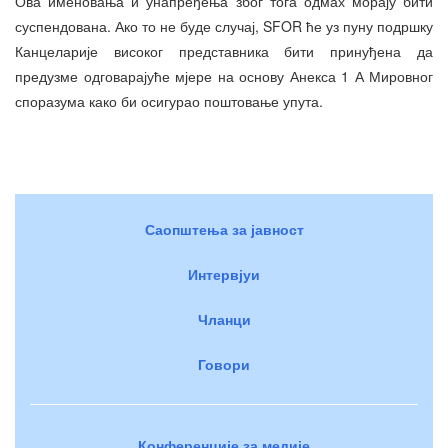
Ова именовања и унапређења због тога одмах морају бити
суспендована. Ако то не буде случај, SFOR ће уз пуну подршку
Канцеларије високог представника бити принуђена да
предузме одговарајуће мјере на основу Анекса 1 А Мировног
споразума како би осигурао поштовање упута.
Саопштења за јавност
Интервјуи
Чланци
Говори
Конференције за медије