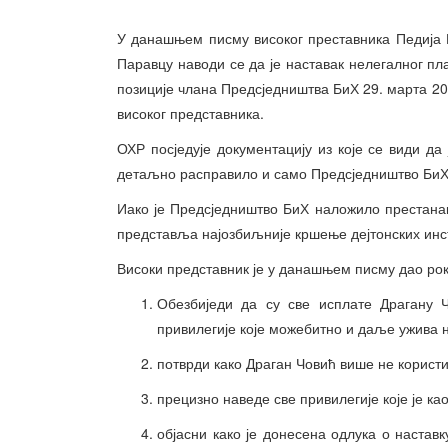
У данашњем писму високог преставника Педија
Паравцу наводи се да је наставак нелегалног пл
позиције члана Предсједништва БиХ 29. марта 2
високог представника.
ОХР посједује документацију из које се види да
детаљно расправило и само Предсједништво БиХ к
Иако је Предсједништво БиХ наложило престана
представља најозбиљније кршење дејтонских инст
Високи представник је у данашњем писму дао рок 
Обезбиједи да су све исплате Драгану 
привилегије које можебитно и даље ужива 
потврди како Драган Човић више не користи
прецизно наведе све привилегије које је к
објасни како је донесена одлука о настав