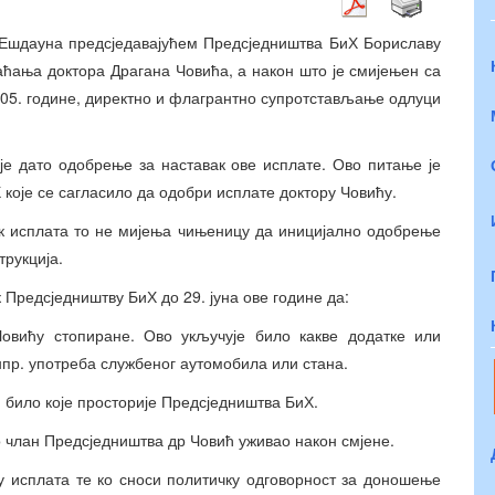
 Ешдауна предсједавајућем Предсједништва БиХ Бориславу
аћања доктора Драгана Човића, а након што је смијењен са
005. године, директно и флагрантно супротстављање одлуци
 је дато одобрење за наставак ове исплате. Ово питање је
оје се сагласило да одобри исплате доктору Човићу.
к исплата то не мијења чињеницу да иницијално одобрење
рукција.
Предсједништву БиХ до 29. јуна ове године да:
Човићу стопиране. Ово укључује било какве додатке или
нпр. употреба службеног аутомобила или стана.
 било које просторије Предсједништва БиХ.
ао члан Предсједништва др Човић уживао након смјене.
ку исплата те ко сноси политичку одговорност за доношење