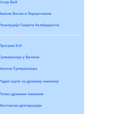
Устав БиХ
Закони Босне и Херцеговине
Резолуције Савјета безбједности
Програм 5+2
Супервизија у Брчком
Налози Супервизора
Радне групе за државну имовину
Попис државне имовине
Мостарска декларација