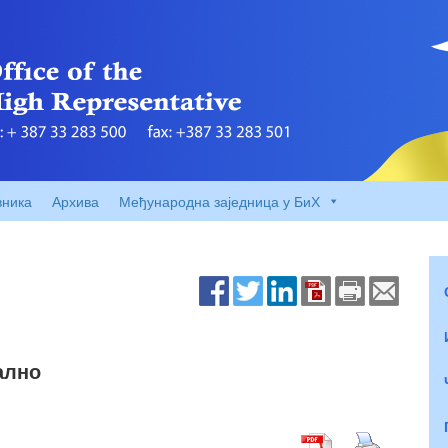
вника
Архива
Међународна заједница у БиХ
ално