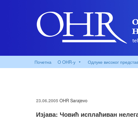
Почетна
O OHR-у
Одлуке високог предста
23.06.2005
OHR Sarajevo
Изјава: Човић исплаћиван нелег