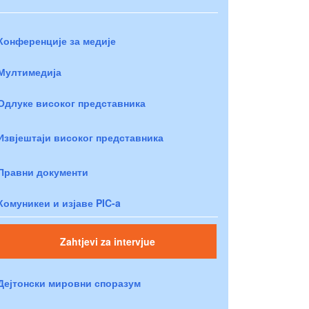
Конференције за медије
Мултимедија
Одлуке високог представника
Извјештаји високог представника
Правни документи
Комуникеи и изјаве PIC-a
Zahtjevi za intervjue
Дејтонски мировни споразум