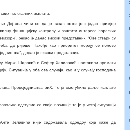
 свих нелегалних исплата.
е Дејтона чини се да је такав потез још један примјер
вилну финанцијску контролу и заштити интересе пореских
визори”, рекао је данас високи представник. “Ове ствари су
реба да ријеше. Такође као приоритет морају се поново
едништва”, додао је високи представник.
а су Мирко Шаровић и Сефер Халиловић наставили примати
у. Ситуација у оба ова случаја, као и у случају господина
члана Предсједништва БиХ. То је омогућило даље исплате
вољно одступио са своје позиције те је у истој ситуацији
 Анте Јелавића није садржавала одредбу која каже да