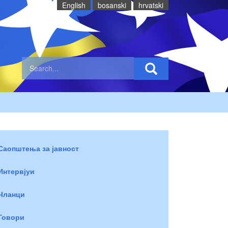
English
bosanski
hrvatski
Саопштења за јавност
Интервјуи
Чланци
Говори