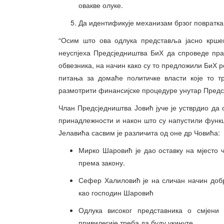
овакве олуке.
Да идентификује механизам брзог повратка
“Осим што ова одлука представља јасно кршењ
неуспјеха Предсједништва БиХ да спроведе пра
обвезника, на начин како су то предложили БиХ ре
питања за домаће политичке власти које то т
размотрити финансијске процедуре унутар Предсј
Члан Предсједништва Јовић јуче је устврдио д
принадлежности и након што су напустили функциј
Јелавића сасвим је различита од оне др Човића:
Мирко Шаровић је дао оставку на мјесто 
према закону.
Сефер Халиловић је на сличан начин добро
као господин Шаровић
Одлука високог представника о смјени
привилегије треба да буду укинуте.