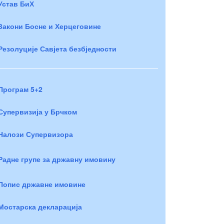
Устав БиХ
Закони Босне и Херцеговине
Резолуције Савјета безбједности
Програм 5+2
Супервизија у Брчком
Налози Супервизора
Радне групе за државну имовину
Попис државне имовине
Мостарска декларација