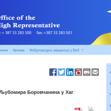
вника
Архива
Међународна заједница у БиХ
 Љубомира Боровчанина у Хаг