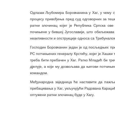
Одлазак Љубомира Боровчанина у Хаг, у чему су
процесу привођења пред суд одговорних за теш
ратни злочинац којег је Република Српска ов
почињене у бившој Југославији, што обиљежава 
неактивности и опструкције односа са Трибунало
Господин Боровчанин један је од посљедњих пре
РС потчињених генералу Крстићу, којег је Хашки
треба бити пребачен у Хаг. Ратко Младић би тре
дјелује, а који му дозвољава да његови потчиње
командом.
Међународна заједница ће наставити да пажљи
пребацивања у Хаг, укључујући Радована Караџи
оптужени ратни злочинац буде у Хагу.