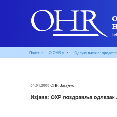
Почетна
O OHR-у
Одлуке високог предста
04.04.2005
OHR Sarajevo
Изјава: ОХР поздравља одлазак