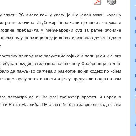
 власти РС имале важну улогу, још је један важан корак у
ке ратне злочине. Љубомир Боровчанин је шести оптужени
е године пребацила у Међународни суд за ратне злочине
промјену у политици коју је карактеризовало девет година
м.
осталих припадника здружених војних и полицијских снага
 трибунал осудио за злочине почињене у Сребреници, а који
бало да пажљиво сагледа и размотри војни кодекс по којем
ни одговарају за активности које су предузели под његовом
во посматра да ли ће овај трансфер пратити и наредна
ћа и Ратка Младића. Путовање ће бити завршено када сваки