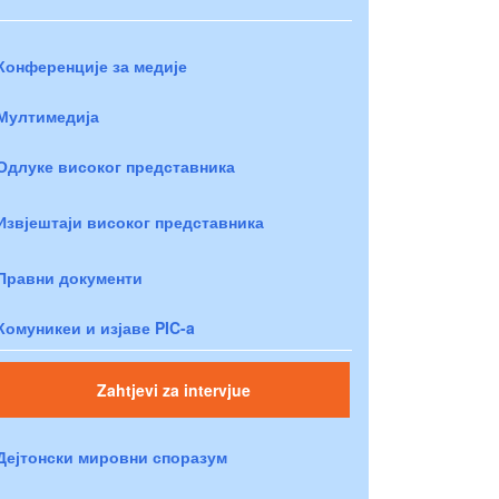
Конференције за медије
Мултимедија
Одлуке високог представника
Извјештаји високог представника
Правни документи
Комуникеи и изјаве PIC-a
Zahtjevi za intervjue
Дејтонски мировни споразум