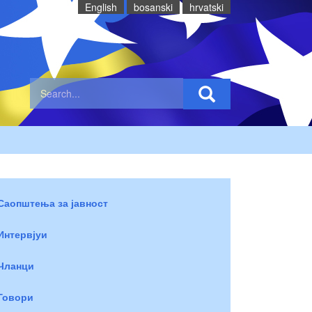
English
bosanski
hrvatski
Саопштења за јавност
Интервјуи
Чланци
Говори