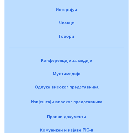
Интервјуи
Чланци
Говори
Конференције за медије
Мултимедија
Одлуке високог представника
Извјештаји високог представника
Правни документи
Комуникеи и изјаве PIC-a