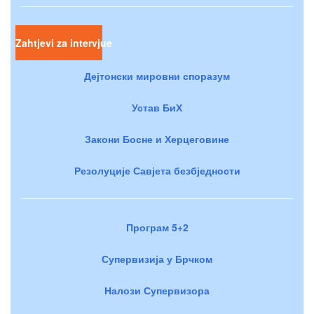
Zahtjevi za intervjue
Дејтонски мировни споразум
Устав БиХ
Закони Босне и Херцеговине
Резолуције Савјета безбједности
Програм 5+2
Супервизија у Брчком
Налози Супервизора