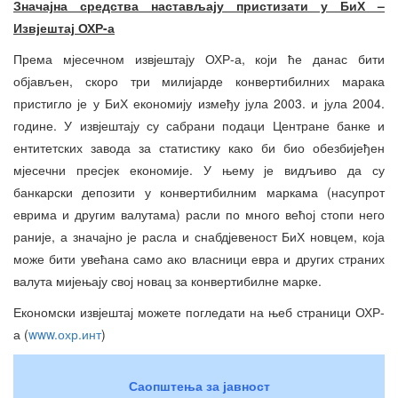
Значајна средства настављају пристизати у БиХ –
Извјештај ОХР-а
Према мјесечном извјештају ОХР-а, који ће данас бити
објављен, скоро три милијарде конвертибилних марака
пристигло је у БиХ економију између јула 2003. и јула 2004.
године. У извјештају су сабрани подаци Центране банке и
ентитетских завода за статистику како би био обезбијеђен
мјесечни пресјек економије. У њему је видљиво да су
банкарски депозити у конвертибилним маркама (насупрот
еврима и другим валутама) расли по много већој стопи него
раније, а значајно је расла и снабдјевеност БиХ новцем, која
може бити увећана само ако власници евра и других страних
валута мијењају свој новац за конвертибилне марке.
Економски извјештај можете погледати на њеб страници ОХР-
а (
www.охр.инт
)
Саопштења за јавност