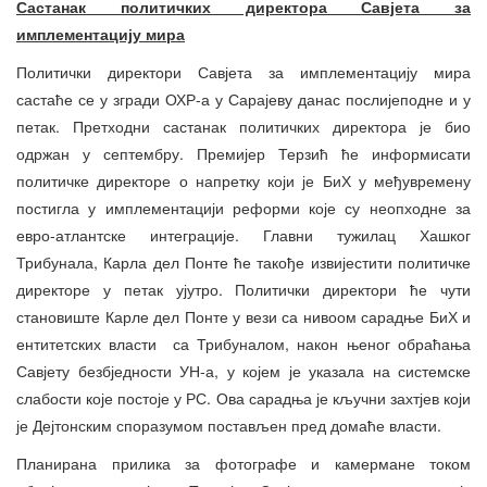
Састанак политичких директора Савјета за
имплементацију мира
Политички директори Савјета за имплементацију мира
састаће се у згради ОХР-а у Сарајеву данас послијеподне и у
петак. Претходни састанак политичких директора је био
одржан у септембру. Премијер Терзић ће информисати
политичке директоре о напретку који је БиХ у међувремену
постигла у имплементацији реформи које су неопходне за
евро-атлантске интеграције. Главни тужилац Хашког
Трибунала, Карла дел Понте ће такође извијестити политичке
директоре у петак ујутро. Политички директори ће чути
становиште Карле дел Понте у вези са нивоом сарадње БиХ и
ентитетских власти са Трибуналом, након њеног обраћања
Савјету безбједности УН-а, у којем је указала на системске
слабости које постоје у РС. Ова сарадња је кључни захтјев који
је Дејтонским споразумом постављен пред домаће власти.
Планирана прилика за фотографе и камермане током