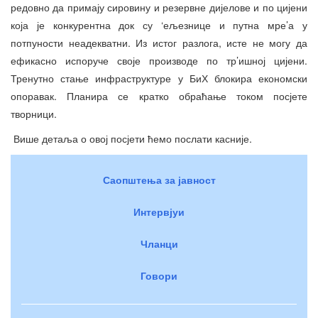
редовно да примају сировину и резервне дијелове и по цијени
која је конкурентна док су ‘ељезнице и путна мре’а у
потпуности неадекватни. Из истог разлога, исте не могу да
ефикасно испоруче своје производе по тр’ишној цијени.
Тренутно стање инфраструктуре у БиХ блокира економски
опоравак. Планира се кратко обраћање током посјете
творници.
Више детаља о овој посјети ћемо послати касније.
Саопштења за јавност
Интервјуи
Чланци
Говори