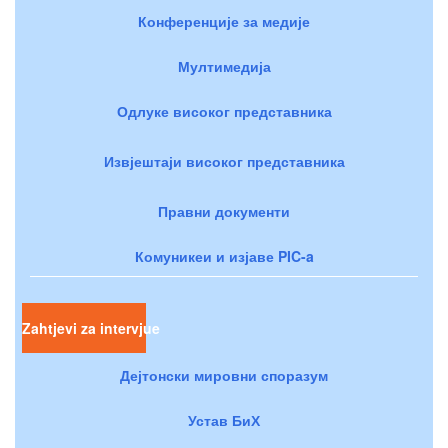
Конференције за медије
Мултимедија
Одлуке високог представника
Извјештаји високог представника
Правни документи
Комуникеи и изјаве PIC-a
Zahtjevi za intervjue
Дејтонски мировни споразум
Устав БиХ