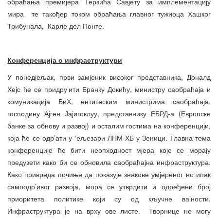
обраћања премијера Терзића Савјету за имплементацију
мира те такођер током обраћања главног тужиоца Хашког
Трибунала, Карле дел Понте.
Конференција о инфраструктури
У понедјељак, први замјеник високог представника, Доналд
Хејс ће се придру’ити Бранку Докићу, министру саобраћаја и
комуникација БиХ, ентитеским министрима саобраћаја,
господину Ајген Јајигоклуу, представнику ЕБРД-а (Европске
банке за обнову и развој) и осталим гостима на конференцији,
која ће се одр’ати у ‘ељезари ЛНМ-ХБ у Зеници. Главна тема
конференције ће бити неопходност мјера које се морају
предузети како би се обновила саобраћајна инфраструктура.
Како привреда почиње да показује знакове умјереног но ипак
самоодр’ивог развоја, мора се утврдити и одређени број
приоритета политике који су од кључне ва’ности.
Инфраструктура је на врху ове листе. Творнице не могу