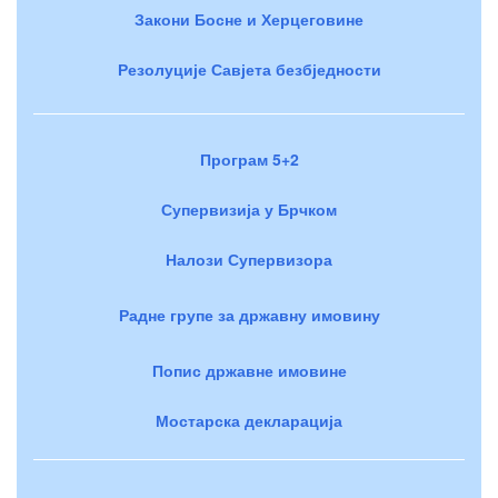
Закони Босне и Херцеговине
Резолуције Савјета безбједности
Програм 5+2
Супервизија у Брчком
Налози Супервизора
Радне групе за државну имовину
Попис државне имовине
Мостарска декларација