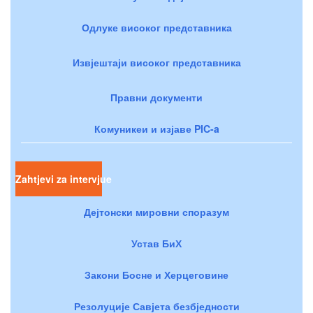
Одлуке високог представника
Извјештаји високог представника
Правни документи
Комуникеи и изјаве PIC-a
Zahtjevi za intervjue
Дејтонски мировни споразум
Устав БиХ
Закони Босне и Херцеговине
Резолуције Савјета безбједности