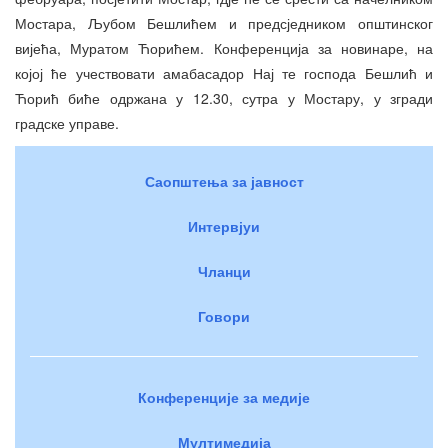
Мостара, Љубом Бешлићем и предсједником општинског
вијећа, Муратом Ћорићем. Конференција за новинаре, на
којој ће учествовати амабасадор Нај те господа Бешлић и
Ћорић биће одржана у 12.30, сутра у Мостару, у згради
градске управе.
Саопштења за јавност
Интервјуи
Чланци
Говори
Конференције за медије
Мултимедија