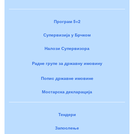
Програм 5+2
Супервизија у Брчком
Налози Супервизора
Радне групе за државну имовину
Попис државне имовине
Мостарска декларација
Тендери
Запослење