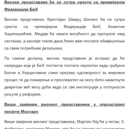
Високи представник ће се сутра срести са премијером
Федерације БиХ
Високи представник, Кристијан Шварц Шилинг ће се сутра
срести са премијером Федерације БиХ, Ахметом
Хаџипашићем. Медији ће имати могућност да пропрате овај
састанак, а касније током дана ћемо вам послати обавјештење
са свим потребним детаљима.
По самом доласку, високи представник је истакао да ће
напредак који је БиХ постигла постати неупитан када грађани
Босне и Херцеговине сами преузму одговорност за мировни
процес те да помирење и просперитет не могу бити наметнути
декретом већ могу доћи када се све институције у потпуности
укључе у реформе.
Виши замјеник високог представника у опроштајној
посјети Мостару
Виши замјеник високог представника, Мартин Нај ће у петак, 3.
фебруара, посјетити Мостар, гдје ће се срести са начелником