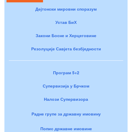
Дејтонски мировни споразум
Устав БиХ
Закони Босне и Херцеговине
Резолуције Савјета безбједности
Програм 5+2
Супервизија у Брчком
Налози Супервизора
Радне групе за државну имовину
Попис државне имовине