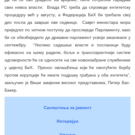
свих нивоа власти: Влада РС треба да спроведе ентитетску
процедуру већ у августу, а Федерација БиХ би требала свој
дио посла да заврши ове седмице. Савјет министара мора
приједлог по хитном поступку да прослиједи Парламенту, како
би се обезбиједило да државни парламент усвоји аманмане у
септембру. “Уколико садашње власти и посланици буду
ефикасно на њему радили, бољи и транспарентнији систем
одговорности ће се односити на све новоизабране службенике
у цијелој БиХ. Пренос овлашћења који ће омогућити борбу
против корупције ће имати подршку грађана у оба ентитета”,
закључио је Виши замјеник високог представника, Питер Бас-
Бакер.
Саопштења за јавност
Интервјуи
Чланци