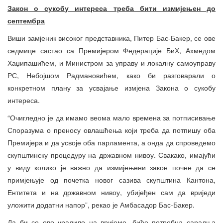
Закон о сукобу интереса треба бити измијењен до
септембра
Виши замјеник високог представника, Питер Бас-Бакер, се ове
седмице састао са Премијером Федерације БиХ, Ахмедом
Хаџипашићем, и Министром за управу и локалну самоуправу
РС, Небојшом Радмановићем, како би разговарали о
конкретном плану за усвајање измјена Закона о сукобу
интереса.
“Очигледно је да имамо веома мало времена за потписивање
Споразума о преносу овлашћења који треба да потпишу оба
Премијера и да усвоје оба парламента, а онда да спроведемо
скупштинску процедуру на државном нивоу. Свакако, имајући
у виду колико је важно да измијењени закон почне да се
примјењује од почетка новог сазива скупштина Кантона,
Ентитета и на државном нивоу, убијеђен сам да вриједи
уложити додатни напор”, рекао је Амбасадор Бас-Бакер.
Да би се ово урадило на вријеме, биће потребна сарадња