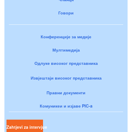
Говори
Конференције за медије
Мултимедија
Одлуке високог представника
Извјештаји високог представника
Правни документи
Комуникеи и изјаве PIC-a
Zahtjevi za intervjue