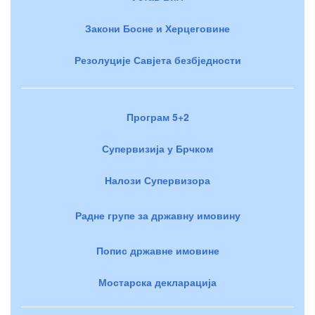
Закони Босне и Херцеговине
Резолуције Савјета безбједности
Програм 5+2
Супервизија у Брчком
Налози Супервизора
Радне групе за државну имовину
Попис државне имовине
Мостарска декларација