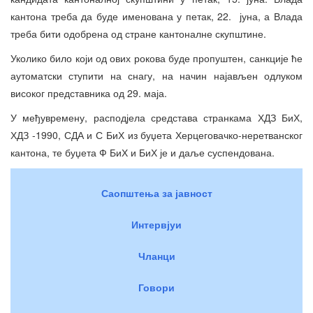
кантона треба да буде именована у петак, 22. јуна, а Влада
треба бити одобрена од стране кантоналне скупштине.
Уколико било који од ових рокова буде пропуштен, санкције ће
аутоматски ступити на снагу, на начин најављен одлуком
високог представника од 29. маја.
У међувремену, расподјела средстава странкама ХДЗ БиХ,
ХДЗ -1990, СДА и С БиХ из буџета Херцеговачко-неретванског
кантона, те буџета Ф БиХ и БиХ је и даље суспендована.
Саопштења за јавност
Интервјуи
Чланци
Говори