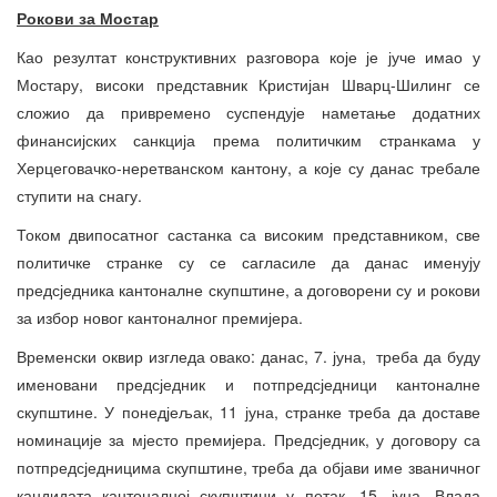
Рокови за Мостар
Као резултат конструктивних разговора које је јуче имао у
Мостару, високи представник Кристијан Шварц-Шилинг се
сложио да привремено суспендује наметање додатних
финансијских санкција према политичким странкама у
Херцеговачко-неретванском кантону, а које су данас требале
ступити на снагу.
Током двипосатног састанка са високим представником, све
политичке странке су се сагласиле да данас именују
предсједника кантоналне скупштине, а договорени су и рокови
за избор новог кантоналног премијера.
Временски оквир изгледа овако: данас, 7. јуна, треба да буду
именовани предсједник и потпредсједници кантоналне
скупштине. У понедјељак, 11 јуна, странке треба да доставе
номинације за мјесто премијера. Предсједник, у договору са
потпредсједницима скупштине, треба да објави име званичног
кандидата кантоналној скупштини у петак, 15. јуна. Влада