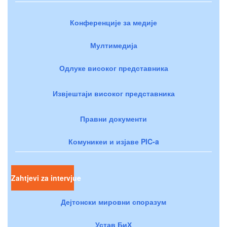
Конференције за медије
Мултимедија
Одлуке високог представника
Извјештаји високог представника
Правни документи
Комуникеи и изјаве PIC-a
Zahtjevi za intervjue
Дејтонски мировни споразум
Устав БиХ