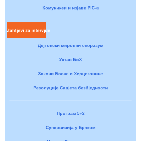
Комуникеи и изјаве PIC-a
Zahtjevi za intervjue
Дејтонски мировни споразум
Устав БиХ
Закони Босне и Херцеговине
Резолуције Савјета безбједности
Програм 5+2
Супервизија у Брчком