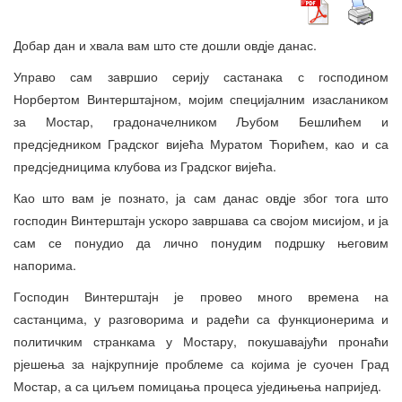
Добар дан и хвала вам што сте дошли овдје данас.
Управо сам завршио серију састанака с господином
Норбертом Винтерштајном, мојим специјалним изаслаником
за Мостар, градоначелником Љубом Бешлићем и
предсједником Градског вијећа Муратом Ћорићем, као и са
предсједницима клубова из Градског вијећа.
Као што вам је познато, ја сам данас овдје због тога што
господин Винтерштајн ускоро завршава са својом мисијом, и ја
сам се понудио да лично понудим подршку његовим
напорима.
Господин Винтерштајн је провео много времена на
састанцима, у разговорима и радећи са функционерима и
политичким странкама у Мостару, покушавајући пронаћи
рјешења за најкрупније проблеме са којима је суочен Град
Мостар, а са циљем помицања процеса уједињења напријед.