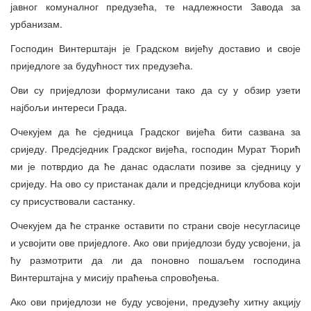
јавног комуналног предузећа, те надлежности Завода за
урбанизам.
Господин Винтерштајн је Градском вијећу доставио и своје
приједлоге за будућност тих предузећа.
Ови су приједлози формулисани тако да су у обзир узети
најбољи интереси Града.
Очекујем да ће сједница Градског вијећа бити сазвана за
сриједу. Предсједник Градског вијећа, господин Мурат Ћорић
ми је потврдио да ће данас одаслати позиве за сједницу у
сриједу. На ово су пристанак дали и предсједници клубова који
су присуствовали састанку.
Очекујем да ће странке оставити по страни своје несугласице
и усвојити ове приједлоге. Ако ови приједлози буду усвојени, ја
ћу размотрити да ли да поновно пошаљем господина
Винтерштајна у мисију праћења спровођења.
Ако ови приједлози не буду усвојени, предузећу хитну акцију