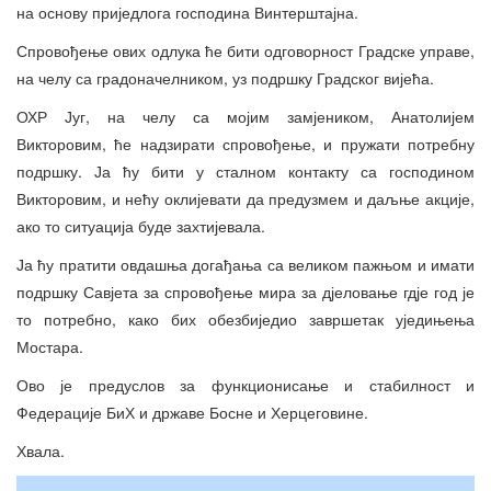
на основу приједлога господина Винтерштајна.
Спровођење ових одлука ће бити одговорност Градске управе,
на челу са градоначелником, уз подршку Градског вијећа.
ОХР Југ, на челу са мојим замјеником, Анатолијем
Викторовим, ће надзирати спровођење, и пружати потребну
подршку. Ја ћу бити у сталном контакту са господином
Викторовим, и нећу оклијевати да предузмем и даљње акције,
ако то ситуација буде захтијевала.
Ја ћу пратити овдашња догађања са великом пажњом и имати
подршку Савјета за спровођење мира за дјеловање гдје год је
то потребно, како бих обезбиједио завршетак уједињења
Мостара.
Ово је предуслов за функционисање и стабилност и
Федерације БиХ и државе Босне и Херцеговине.
Хвала.