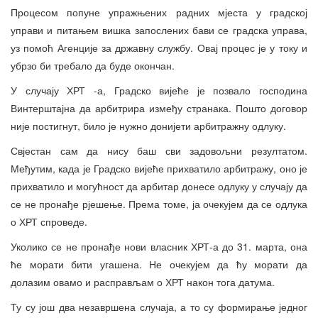
Процесом попуне упражњених радних мјеста у градској
управи и питањем вишка запослених бави се градска управа,
уз помоћ Агенције за државну службу. Овај процес је у току и
убрзо би требало да буде окончан.
У случају ХРТ -а, Градско вијеће је позвало господина
Винтерштајна да арбитрира између странака. Пошто договор
није постигнут, било је нужно донијети арбитражну одлуку.
Свјестан сам да нису баш сви задовољни резултатом.
Међутим, када је Градско вијеће прихватило арбитражу, оно је
прихватило и могућност да арбитар донесе одлуку у случају да
се не пронађе рјешење. Према томе, ја очекујем да се одлука
о ХРТ спроведе.
Уколико се не пронађе нови власник ХРТ-а до 31. марта, она
ће морати бити угашена. Не очекујем да ћу морати да
долазим овамо и расправљам о ХРТ након тога датума.
Ту су још два незавршена случаја, а то су формирање једног