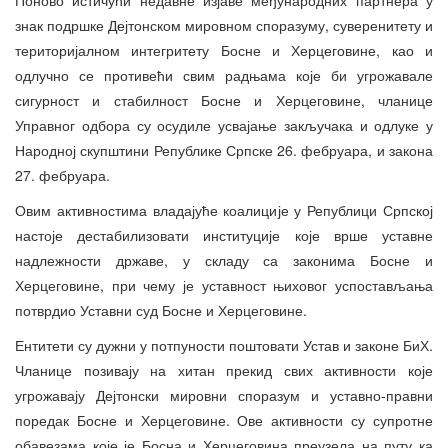
Поново истичући недавне изјаве међународних партнера у
знак подршке Дејтонском мировном споразуму, суверенитету и
територијалном интегритету Босне и Херцеговине, као и
одлучно се противећи свим радњама које би угрожавале
сигурност и стабилност Босне и Херцеговине, чланице
Управног одбора су осудиле усвајање закључака и одлуке у
Народној скупштини Републике Српске 26. фебруара, и закона
27. фебруара.
Овим активностима владајуће коалиције у Републици Српској
настоје дестабилизовати институције које врше уставне
надлежности државе, у складу са законима Босне и
Херцеговине, при чему је уставност њиховог успостављања
потврдио Уставни суд Босне и Херцеговине.
Ентитети су дужни у потпуности поштовати Устав и законе БиХ.
Чланице позивају на хитан прекид свих активности које
угрожавају Дејтонски мировни споразум и уставно-правни
поредак Босне и Херцеговине. Ове активности су супротне
обавезама које је Босна и Херцеговина преузела на путу ка