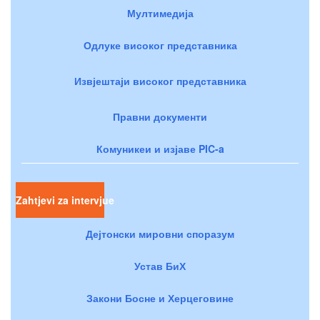
Мултимедија
Одлуке високог представника
Извјештаји високог представника
Правни документи
Комуникеи и изјаве PIC-a
Zahtjevi za intervjue
Дејтонски мировни споразум
Устав БиХ
Закони Босне и Херцеговине