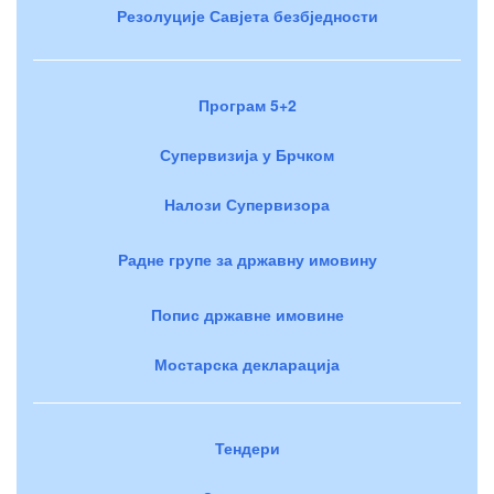
Резолуције Савјета безбједности
Програм 5+2
Супервизија у Брчком
Налози Супервизора
Радне групе за државну имовину
Попис државне имовине
Мостарска декларација
Тендери