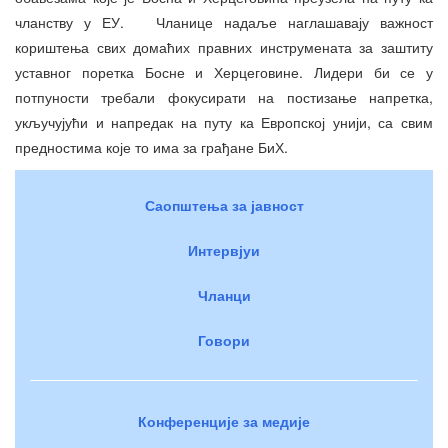
чланству у ЕУ. Чланице надаље наглашавају важност
кориштења свих домаћих правних инструмената за заштиту
уставног поретка Босне и Херцеговине. Лидери би се у
потпуности требали фокусирати на постизање напретка,
укључујући и напредак на путу ка Европској унији, са свим
предностима које то има за грађане БиХ.
Саопштења за јавност
Интервјуи
Чланци
Говори
Конференције за медије