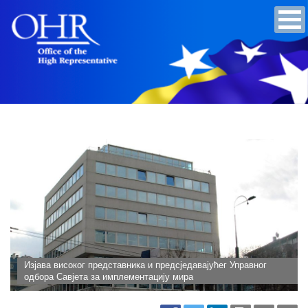
Изјава високог представника и предсједавајућег Управног
одбора Савјета за имплементацију мира