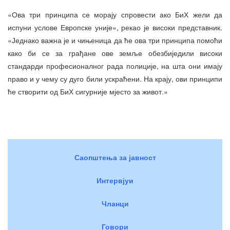
«Ова три принципа се морају спровести ако БиХ жели да
испуни услове Европске уније», рекао је високи представник.
«Једнако важна је и чињеница да ће ова три принципа помоћи
како би се за грађане ове земље обезбиједили високи
стандарди професионалног рада полиције, на шта они имају
право и у чему су дуго били ускраћени. На крају, ови принципи
ће створити од БиХ сигурније мјесто за живот.»
Саопштења за јавност
Интервјуи
Чланци
Говори