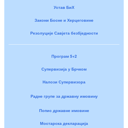
Устав БиХ
Закони Босне и Херцеговине
Резолуције Савјета безбједности
Програм 5+2
Супервизија у Брчком
Налози Супервизора
Радне групе за државну имовину
Попис државне имовине
Мостарска декларација