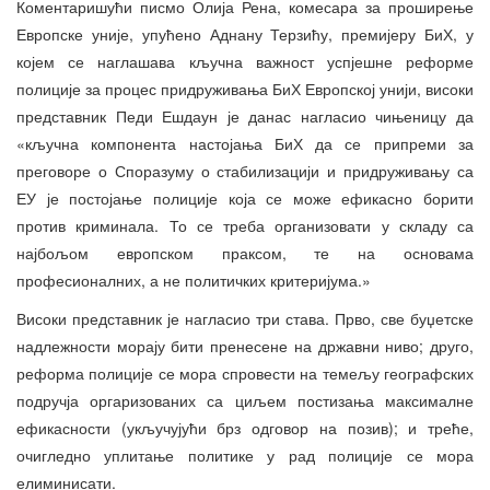
Коментаришући писмо Олија Рена, комесара за проширење
Европске уније, упућено Аднану Терзићу, премијеру БиХ, у
којем се наглашава кључна важност успјешне реформе
полиције за процес придруживања БиХ Европској унији, високи
представник Педи Ешдаун је данас нагласио чињеницу да
«кључна компонента настојања БиХ да се припреми за
преговоре о Споразуму о стабилизацији и придруживању са
ЕУ је постојање полиције која се може ефикасно борити
против криминала. То се треба организовати у складу са
најбољом европском праксом, те на основама
професионалних, а не политичких критеријума.»
Високи представник је нагласио три става. Прво, све буџетске
надлежности морају бити пренесене на државни ниво; друго,
реформа полиције се мора спровести на темељу географских
подручја оргаризованих са циљем постизања максималне
ефикасности (укључујући брз одговор на позив); и треће,
очигледно уплитање политике у рад полиције се мора
елиминисати.