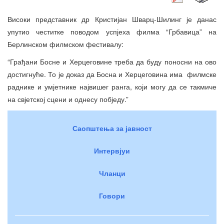
Високи представник др Кристијан Шварц-Шилинг је данас
упутио честитке поводом успјеха филма “Грбавица” на
Берлинском филмском фестивалу:
“Грађани Босне и Херцеговине треба да буду поносни на ово
достигнуће. То је доказ да Босна и Херцеговина има филмске
раднике и умјетнике највишег ранга, који могу да се такмиче
на свјетској сцени и однесу побједу.”
Саопштења за јавност
Интервјуи
Чланци
Говори