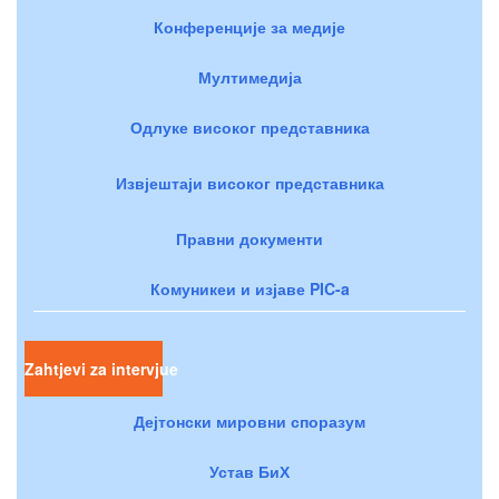
Конференције за медије
Мултимедија
Одлуке високог представника
Извјештаји високог представника
Правни документи
Комуникеи и изјаве PIC-a
Zahtjevi za intervjue
Дејтонски мировни споразум
Устав БиХ