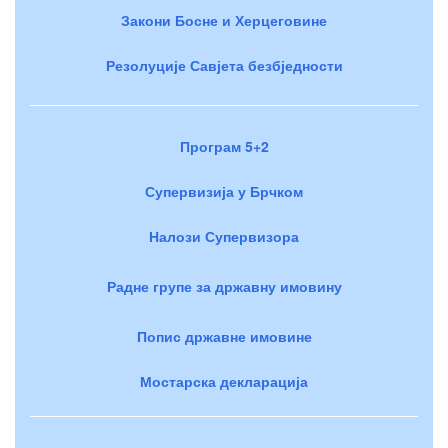
Закони Босне и Херцеговине
Резолуције Савјета безбједности
Програм 5+2
Супервизија у Брчком
Налози Супервизора
Радне групе за државну имовину
Попис државне имовине
Мостарска декларација