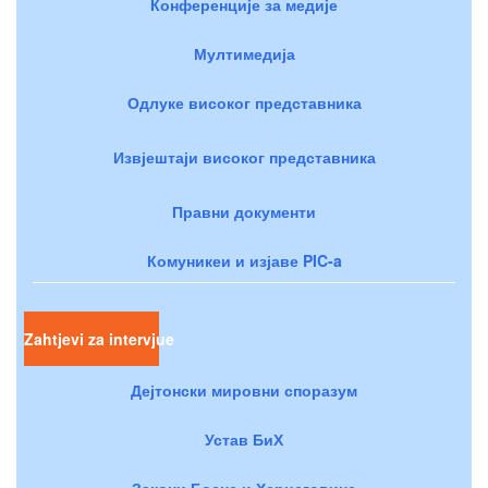
Конференције за медије
Мултимедија
Одлуке високог представника
Извјештаји високог представника
Правни документи
Комуникеи и изјаве PIC-a
Zahtjevi za intervjue
Дејтонски мировни споразум
Устав БиХ
Закони Босне и Херцеговине