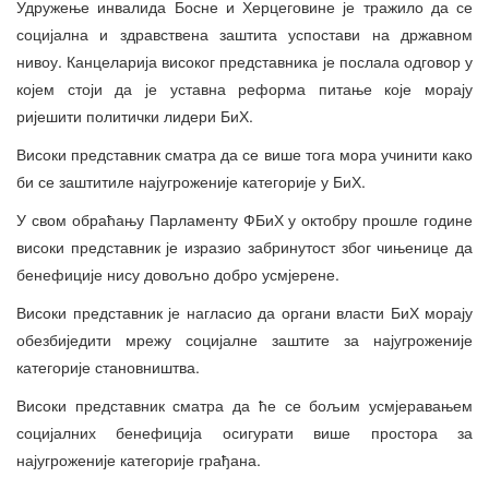
Удружење инвалида Босне и Херцеговине је тражило да се
социјална и здравствена заштита успостави на државном
нивоу. Канцеларија високог представника је послала одговор у
којем стоји да је уставна реформа питање које морају
ријешити политички лидери БиХ.
Високи представник сматра да се више тога мора учинити како
би се заштитиле најугроженије категорије у БиХ.
У свом обраћању Парламенту ФБиХ у октобру прошле године
високи представник је изразио забринутост због чињенице да
бенефиције нису довољно добро усмјерене.
Високи представник је нагласио да органи власти БиХ морају
обезбиједити мрежу социјалне заштите за најугроженије
категорије становништва.
Високи представник сматра да ће се бољим усмјеравањем
социјалних бенефиција осигурати више простора за
најугроженије категорије грађана.