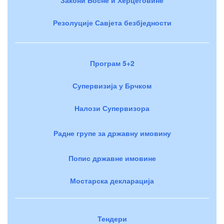
Резолуције Савјета безбједности
Програм 5+2
Супервизија у Брчком
Налози Супервизора
Радне групе за државну имовину
Попис државне имовине
Мостарска декларација
Тендери