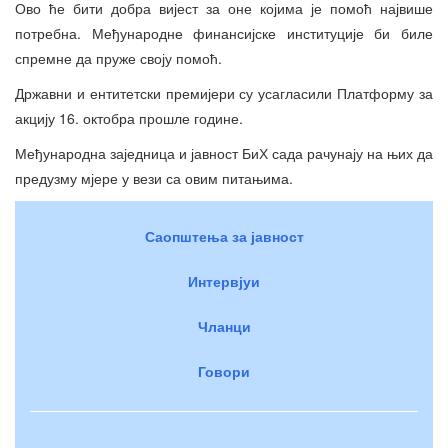
Ово ће бити добра вијест за оне којима је помоћ највише
потребна. Међународне финансијске институције би биле
спремне да пруже своју помоћ.
Државни и ентитетски премијери су усагласили Платформу за
акцију 16. октобра прошле године.
Међународна заједница и јавност БиХ сада рачунају на њих да
предузму мјере у вези са овим питањима.
Саопштења за јавност
Интервјуи
Чланци
Говори