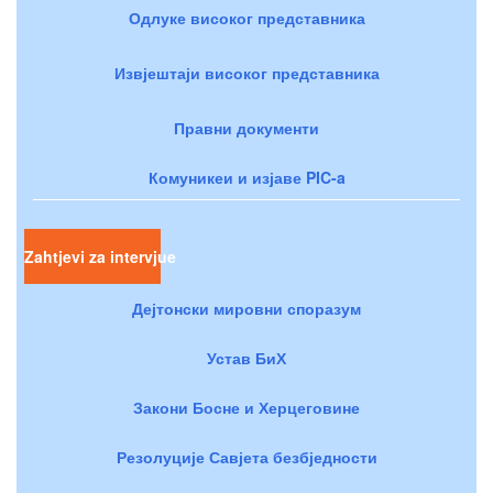
Одлуке високог представника
Извјештаји високог представника
Правни документи
Комуникеи и изјаве PIC-a
Zahtjevi za intervjue
Дејтонски мировни споразум
Устав БиХ
Закони Босне и Херцеговине
Резолуције Савјета безбједности