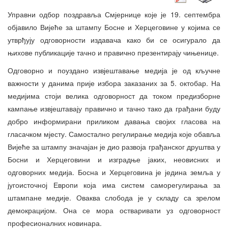
Управни одбор поздравља Смјернице које је 19. септембра
објавило Вијеће за штампу Босне и Херцеговине у којима се
утврђују одговорности издавача како би се осигурало да
њихове публикације тачно и правично презентирају чињенице.
Одговорно и поуздано извјештавање медија је од кључне
важности у данима прије избора заказаних за 5. октобар. На
медијима стоји велика одговорност да током предизборне
кампање извјештавају правично и тачно тако да грађани буду
добро информирани приликом давања својих гласова на
гласачком мјесту. Самостално регулирање медија које обавља
Вијеће за штампу значајан је дио развоја грађанског друштва у
Босни и Херцеговини и изградње јаких, неовисних и
одговорних медија. Босна и Херцеговина је једина земља у
југоисточној Европи која има систем саморегулирања за
штампане медије. Оваква слобода је у складу са зрелом
демокрацијом. Она се мора остваривати уз одговорност
професионалних новинара.