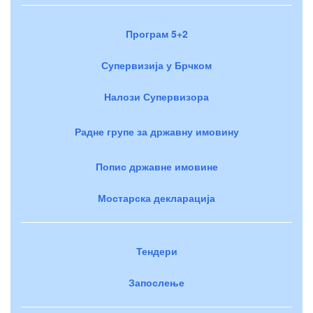
Програм 5+2
Супервизија у Брчком
Налози Супервизора
Радне групе за државну имовину
Попис државне имовине
Мостарска декларација
Тендери
Запослење