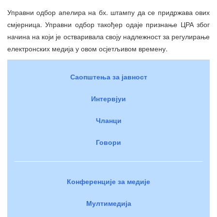
Управни одбор апелира на бх. штампу да се придржава ових
смјерница. Управни одбор такођер одаје признање ЦРА због
начина на који је остваривала своју надлежност за регулирање
електронских медија у овом осјетљивом времену.
Саопштења за јавност
Интервјуи
Чланци
Говори
Конференције за медије
Мултимедија