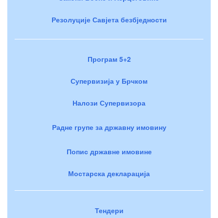
Резолуције Савјета безбједности
Програм 5+2
Супервизија у Брчком
Налози Супервизора
Радне групе за државну имовину
Попис државне имовине
Мостарска декларација
Тендери