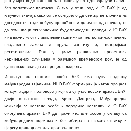
још увијек воде као нестале окончају на одговарајући начин,
без политичког притиска. С тим у вези, рад ИНО БиХ је од
кључног значаја како би се осигурало да све жртве злочина из
деведесетих година буду пронађене и да им се ода почаст, те
да починиоци ових злочина буду приведени правди. ИНО БиХ
има важну улогу у имплементацијимира, јер доприноси јачању
владавине закона и пружа заштиту од историјског
ревизионизма. Рад у циљу рјешавања преосталих
неријешених случајева у разумном временском року је од
суштинског значаја за процес помирења.
Институт за нестале особе БиХ има пуну подршку
међународне заједнице. ИНО БиХ формиран је након процеса
консултација и преговора у којима су учествовали држава БиХ,
двије ентитетске владе, Брчко Дистрикт, Међународна
комисија за нестале особе и породице несталих. ИНО БиХ
омогућава држави БиХ да тражи нестале особе у складу са
међународним нормама и без обзира на њихову етничку и
вјерску припадност или држављанство.