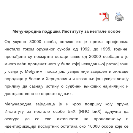
Међународна подршка Институту за нестале особе
Од укупно 30000 особа, колико их је према процјенама
нестало током оружаног сукоба од 1992. до 1995. године,
пронађени су посмртни остаци више од 20000 особа,што је
много већи проценат него у било којој некадашњој ратној зони
у свијету. Међутим, посао још увијек није завршен и хиљаде
породица у Босни и Херцеговини и изван ње још увијек чекају
прилику да сазнају истину о судбини њихових најмилијих и
достојанствено се опросте од њих.
Међународна заједница је и кроз подршку коју пружа
Институту за нестале особе БиХ (ИНО БиХ) одлучна да
осигура да се све активности на проналажењу и
идентификацији посмртних остатака око 10000 особа које се