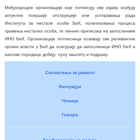
Међународне организације које потписују ову изјаву осуђују
актуелне покушаје опструкције или успоравања рада
Института за нестале особе БиХ, политизовања процеса
тражења несталих особа, те личних притисака на запосленике
ИНО БиХ. Организације потписнице позивају све релевантне
органе власти у БиХ да осигурају да запосленици ИНО БиХ и
њихове породице добију пуну заштиту и подршку.
Саопштења за јавност
Интервјуи
Чланци
Говори
Конференције за медије