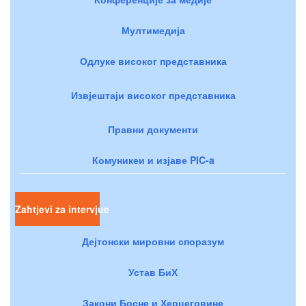
Мултимедија
Одлуке високог представника
Извјештаји високог представника
Правни документи
Комуникеи и изјаве PIC-a
Zahtjevi za intervjue
Дејтонски мировни споразум
Устав БиХ
Закони Босне и Херцеговине