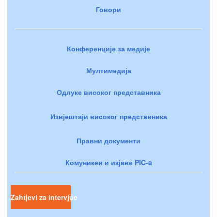
Говори
Конференције за медије
Мултимедија
Одлуке високог представника
Извјештаји високог представника
Правни документи
Комуникеи и изјаве PIC-a
Zahtjevi za intervjue