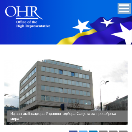
Изјава амбасадора Управног одбора Савјета за провођења
мира *