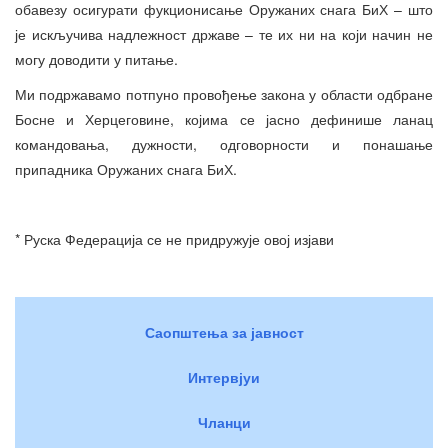
обавезу осигурати фукционисање Оружаних снага БиХ – што
је искључива надлежност државе – те их ни на који начин не
могу доводити у питање.
Ми подржавамо потпуно провођење закона у области одбране
Босне и Херцеговине, којима се јасно дефинише ланац
командовања, дужности, одговорности и понашање
припадника Оружаних снага БиХ.
* Руска Федерација се не придружује овој изјави
Саопштења за јавност
Интервјуи
Чланци