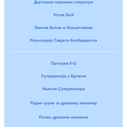
Дејтонски мировни споразум
Устав БиХ
Закони Босне и Херцеговине
Резолуције Савјета безбједности
Програм 5+2
Супервизија у Брчком
Налози Супервизора
Радне групе за државну имовину
Попис државне имовине