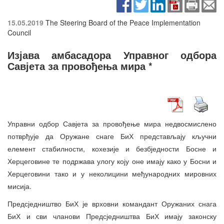
15.05.2019
The Steering Board of the Peace Implementation
Council
Изјава амбасадора Управног одбора
Савјета за провођења мира *
Управни одбор Савјета за провођење мира недвосмислено
потврђује да Оружане снаге БиХ представљају кључни
елемент стабилности, кохезије и безбједности Босне и
Херцеговине те подржава улогу коју оне имају како у Босни и
Херцеговини тако и у неколицини међународних мировних
мисија.
Предсједништво БиХ је врховни командант Оружаних снага
БиХ и сви чланови Предсједништва БиХ имају законску