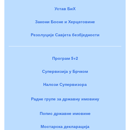
Устав БиХ
Закони Босне и Херцеговине
Резолуције Савјета безбједности
Програм 5+2
Супервизија у Брчком
Налози Супервизора
Радне групе за државну имовину
Попис државне имовине
Мостарска декларација