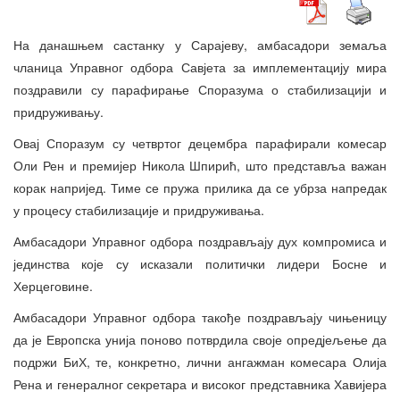
На данашњем састанку у Сарајеву, амбасадори земаља
чланица Управног одбора Савјета за имплементацију мира
поздравили су парафирање Споразума о стабилизацији и
придруживању.
Овај Споразум су четвртог децембра парафирали комесар
Оли Рен и премијер Никола Шпирић, што представља важан
корак напријед. Тиме се пружа прилика да се убрза напредак
у процесу стабилизације и придруживања.
Амбасадори Управног одбора поздрављају дух компромиса и
јединства које су исказали политички лидери Босне и
Херцеговине.
Амбасадори Управног одбора такође поздрављају чињеницу
да је Европска унија поново потврдила своје опредјељење да
подржи БиХ, те, конкретно, лични ангажман комесара Олија
Рена и генералног секретара и високог представника Хавијера