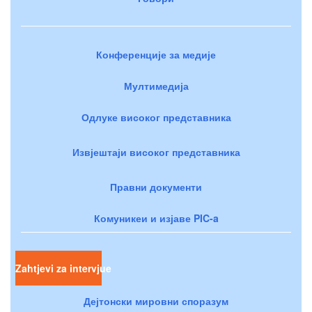
Конференције за медије
Мултимедија
Одлуке високог представника
Извјештаји високог представника
Правни документи
Комуникеи и изјаве PIC-a
Zahtjevi za intervjue
Дејтонски мировни споразум