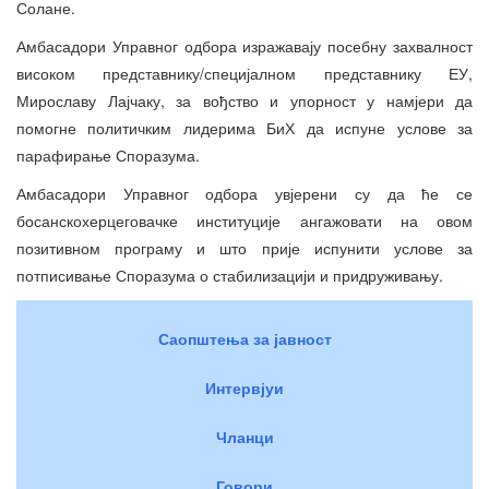
Солане.
Амбасадори Управног одбора изражавају посебну захвалност
високом представнику/специјалном представнику ЕУ,
Мирославу Лајчаку, за вођство и упорност у намјери да
помогне политичким лидерима БиХ да испуне услове за
парафирање Споразума.
Амбасадори Управног одбора увјерени су да ће се
босанскохерцеговачке институције ангажовати на овом
позитивном програму и што прије испунити услове за
потписивање Споразума о стабилизацији и придруживању.
Саопштења за јавност
Интервјуи
Чланци
Говори