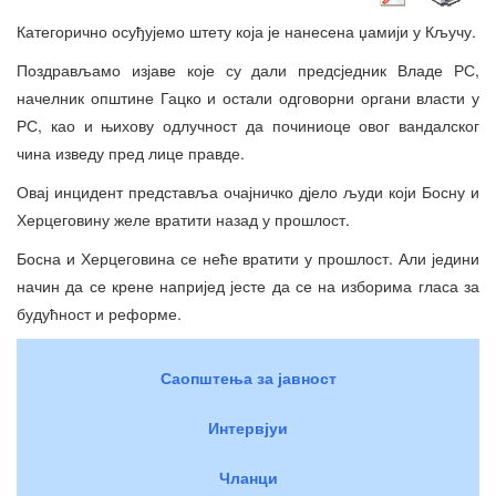
Категорично осуђујемо штету која је нанесена џамији у Кључу.
Поздрављамо изјаве које су дали предсједник Владе РС,
начелник општине Гацко и остали одговорни органи власти у
РС, као и њихову одлучност да починиоце овог вандалског
чина изведу пред лице правде.
Овај инцидент представља очајничко дјело људи који Босну и
Херцеговину желе вратити назад у прошлост.
Босна и Херцеговина се неће вратити у прошлост. Али једини
начин да се крене напријед јесте да се на изборима гласа за
будућност и реформе.
Саопштења за јавност
Интервјуи
Чланци