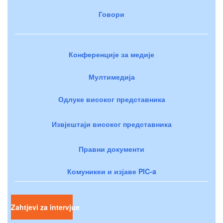
Говори
Конференције за медије
Мултимедија
Одлуке високог представника
Извјештаји високог представника
Правни документи
Комуникеи и изјаве PIC-a
Zahtjevi za intervjue