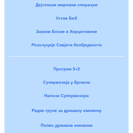
Дејтонски мировни споразум
Устав БиХ
Закони Босне и Херцеговине
Резолуције Савјета безбједности
Програм 5+2
Супервизија у Брчком
Налози Супервизора
Радне групе за државну имовину
Попис државне имовине