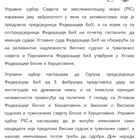
Управни одбор Савјета за имплементацију мира (PIC)
изражава јаку забринутост у вези са активностима које је
предузела предсједница Федерације БиХ, а са којим су се
потпредсједници Федерације БиХ на почетку сагласили, да
именује судије Уставног суда Федерације БиХ не обазирући се
на релевантне надлежности Високог судског и тужилачког
савјета и Парламента Федерације БиХ утврђене у Уставу
Федерације Босне и Херцеговине.
Управни одбор наглашава да Одлука предсједнице
Федерације БиХ од 3. фебруара представља удар на
институције на државном нивоу и на темељни принцип
независности правосуђа од политике. У складу са Уставом
Федерације Босне и Херцеговине и Законом о Високом
судском и тужилачком савјету Босне и Херцеговине, Управни
одбор PIC-а наглашава да је могуће именовати само
кандидате које предложи Високи судски и тужилачки савјет, а
њихово именовање потом треба да одобри Дом народа