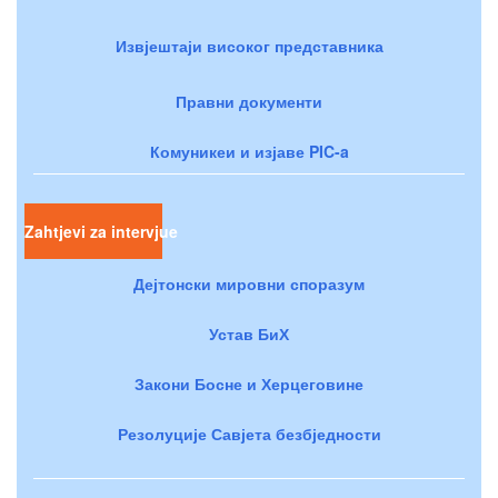
Извјештаји високог представника
Правни документи
Комуникеи и изјаве PIC-a
Zahtjevi za intervjue
Дејтонски мировни споразум
Устав БиХ
Закони Босне и Херцеговине
Резолуције Савјета безбједности