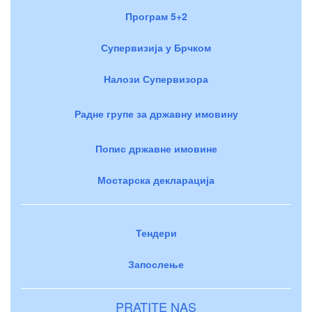
Програм 5+2
Супервизија у Брчком
Налози Супервизора
Радне групе за државну имовину
Попис државне имовине
Мостарска декларација
Тендери
Запослење
PRATITE NAS