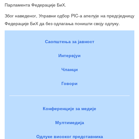
Парламента Федерације БиХ.
Због наведеног, Управни одбор PIC-а апелује на предсједницу
Федерације БиХ да без одлагања поништи своју одлуку.
Саопштења за јавност
Интервјуи
Чланци
Говори
Конференције за медије
Мултимедија
Одлуке високог представника