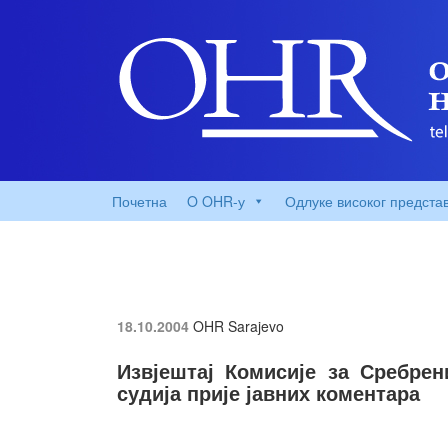
Почетна
O OHR-у
Одлуке високог предста
18.10.2004
OHR Sarajevo
Извјештај Комисије за Сребрен
судија прије јавних коментара