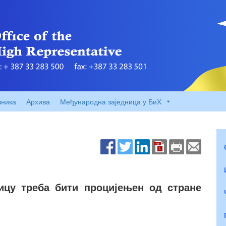
вника
Архива
Међународна заједница у БиХ
ицу треба бити процијењен од стране