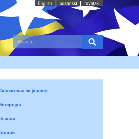
English
bosanski
hrvatski
Саопштења за јавност
Интервјуи
Чланци
Говори