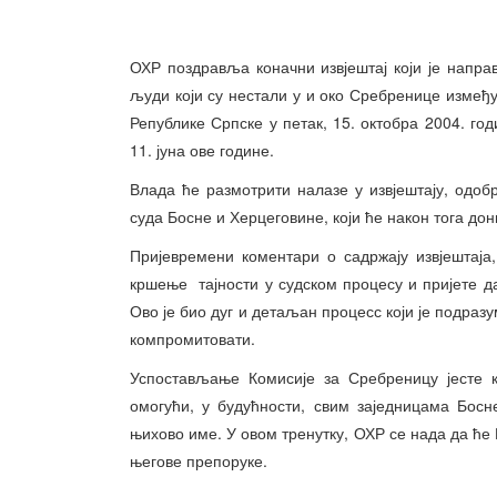
ОХР поздравља коначни извјештај који је напра
људи који су нестали у и око Сребренице између 1
Републике Српске у петак, 15. октобра 2004. го
11. јуна ове године.
Влада ће размотрити налазе у извјештају, одоб
суда Босне и Херцеговине, који ће након тога дон
Пријевремени коментари о садржају извјештаја
кршење тајности у судском процесу и пријете да
Ово је био дуг и детаљан процесс који је подраз
компромитовати.
Успостављање Комисије за Сребреницу јесте 
омогући, у будућности, свим заједницама Бос
њихово име. У овом тренутку, ОХР се нада да ће
његове препоруке.