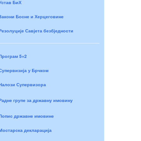
Устав БиХ
Закони Босне и Херцеговине
Резолуције Савјета безбједности
Програм 5+2
Супервизија у Брчком
Налози Супервизора
Радне групе за државну имовину
Попис државне имовине
Мостарска декларација