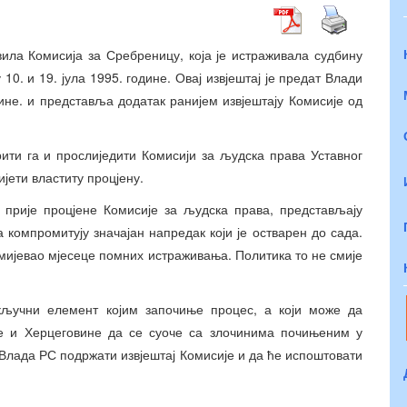
вила Комисија за Сребреницу, која је истраживала судбину
0. и 19. јула 1995. године. Овај извјештај је предат Влади
дине. и представља додатак ранијем извјештају Комисије од
рити га и прослиједити Комисији за људска права Уставног
ијети властиту процјену.
, прије процјене Комисије за људска права, представљају
 компромитују значајан напредак који је остварен до сада.
умијевао мјесеце помних истраживања. Политика то не смије
кључни елемент којим започиње процес, а који може да
не и Херцеговине да се суоче са злочинима почињеним у
 Влада РС подржати извјештај Комисије и да ће испоштовати