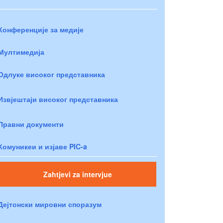
Конференције за медије
Мултимедија
Одлуке високог представника
Извјештаји високог представника
Правни документи
Комуникеи и изјаве PIC-a
Zahtjevi za intervjue
Дејтонски мировни споразум