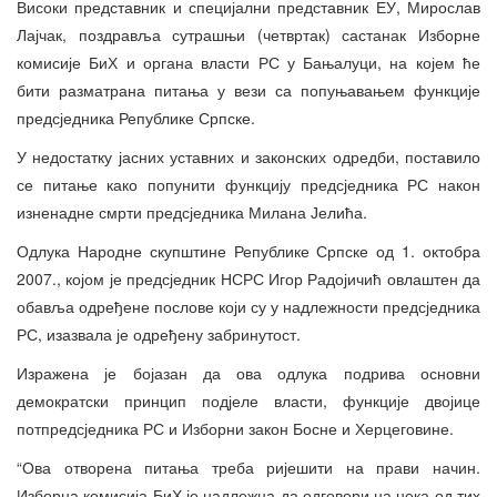
Високи представник и специјални представник ЕУ, Мирослав
Лајчак, поздравља сутрашњи (четвртак) састанак Изборне
комисије БиХ и органа власти РС у Бањалуци, на којем ће
бити разматрана питања у вези са попуњавањем функције
предсједника Републике Српске.
У недостатку јасних уставних и законских одредби, поставило
се питање како попунити функцију предсједника РС након
изненадне смрти предсједника Милана Јелића.
Одлука Народне скупштине Републике Српске од 1. октобра
2007., којом је предсједник НСРС Игор Радојичић овлаштен да
обавља одређене послове који су у надлежности предсједника
РС, изазвала је одређену забринутост.
Изражена је бојазан да ова одлука подрива основни
демократски принцип подјеле власти, функције двојице
потпредсједника РС и Изборни закон Босне и Херцеговине.
“Ова отворена питања треба ријешити на прави начин.
Изборна комисија БиХ је надлежна да одговори на нека од тих