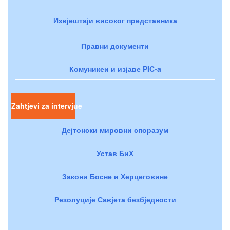
Извјештаји високог представника
Правни документи
Комуникеи и изјаве PIC-a
Zahtjevi za intervjue
Дејтонски мировни споразум
Устав БиХ
Закони Босне и Херцеговине
Резолуције Савјета безбједности