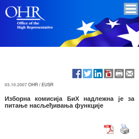
03.10.2007
OHR / EUSR
Изборна комисија БиХ надлежна је за
питање насљеђивања функције