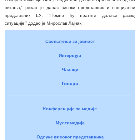
питања,” рекао је данас високи представник и специјални
представник ЕУ. “Помно ћу пратити даљњи развој
ситуације,” додао је Мирослав Лајчак.
Саопштења за јавност
Интервјуи
Чланци
Говори
Конференције за медије
Мултимедија
Одлуке високог представника