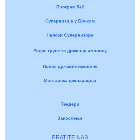
Програм 5+2
Супервизија у Брчком
Налози Супервизора
Радне групе за државну имовину
Попис државне имовине
Мостарска декларација
Тендери
Запослење
PRATITE NAS