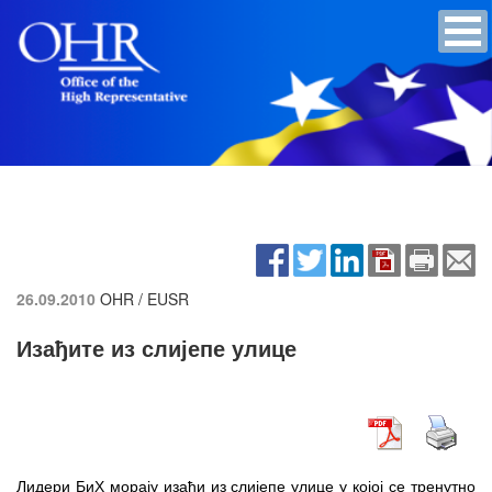
26.09.2010
OHR / EUSR
Изађите из слијепе улице
Лидери БиХ морају изаћи из слијепе улице у којој се тренутно