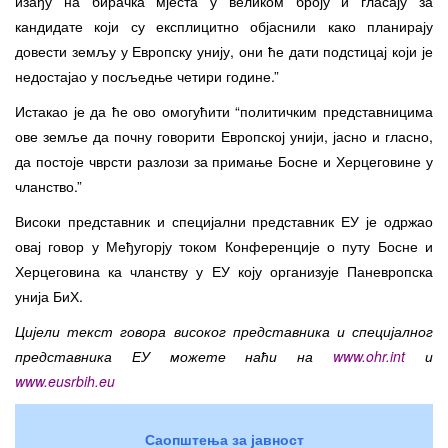
изађу на бирачка мјеста у великом броју и гласају за
кандидате који су експлицитно објаснили како планирају
довести земљу у Европску унију, они ће дати по
дс
тицај који је
недостајао у посљедње четири године.”
Истакао је да ће ово омогућити “политичким представницима
ове земље да почну говорити Европској унији, јасно и гласно,
да постоје чврсти разлози за примање Босне и Херцеговине у
чланство.”
Високи представник и специјални представник ЕУ је одржао
овај говор у Међугорју током Конференције о путу Босне и
Херцеговина ка чланству у ЕУ коју организ
ује
Паневропска
унија БиХ.
Цијели текст говора високог представника и специјалног
представника ЕУ можете наћи на
www.ohr.int
и
www.eusrbih.eu
Саопштења за јавност