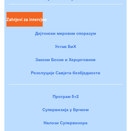
Zahtjevi za intervjue
Дејтонски мировни споразум
Устав БиХ
Закони Босне и Херцеговине
Резолуције Савјета безбједности
Програм 5+2
Супервизија у Брчком
Налози Супервизора