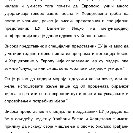
налазе и умјесто тога почети да Европској унији много
увјерљивије говоре зашто Босна и Херцеговина треба
да
поста
не
чланица, рекао је високи представник и специјални
представник ЕУ Валентин Ин
ц
ко на међународној
конференцији која је данас одржана у Херцеговини.
Високи представник и специјални представник ЕУ је изјавио да
у четири године готово ништа из програма интеграција Босне
и Херцеговине у Европу није
с
проведено јер су лидери ове
земље “случајно или смишљено корачали слијепом улицом.”
Он је рекао да лидери морају “одлучити да ли желе, или не
желе, испоштовати жеље више од 80 процената бирачког
тијела и вратити се на европски пут и почети са усвајањем и
с
провођењем потребних мјера.”
Високи представник и специјални представник ЕУ је додао да
ће у сљедећу недјељу “грађани Босне и Херцеговине имати
прилику да искажу своје мишљење о овоме. Уколико грађани