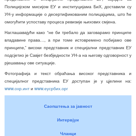
Полицијском мисијом ЕУ и институцијама БиХ, доставили су
УН-у информације о десертификованим полицајцима, што ће
омогућити успоставу процеса ревизије њихових смјена.
Наглашавајући како “не би требало да заговарамо принципе
владавине права…, а при томе истовремено побијамо ове
принципе,” високи представник и специјални представник ЕУ
подсјетио је Савјет безбједности УН-а на његову одговорност у
рјешавању ове ситуације.
Фотографија и текст обраћања високог представника и
специјалног представника ЕУ доступан је у цјелини на:
www.охр.инт
и
www.еусрбих.орг
Саопштења за јавност
Интервјуи
Чланци