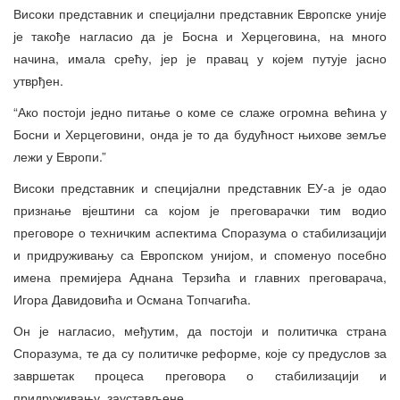
Високи представник и специјални представник Европске уније
је такође нагласио да је Босна и Херцеговина, на много
начина, имала срећу, јер је правац у којем путује јасно
утврђен.
“Ако постоји једно питање о коме се слаже огромна већина у
Босни и Херцеговини, онда је то да будућност њихове земље
лежи у Европи.”
Високи представник и специјални представник ЕУ-а је одао
признање вјештини са којом је преговарачки тим водио
преговоре о техничким аспектима Споразума о стабилизацији
и придруживању са Европском унијом, и споменуо посебно
имена премијера Аднана Терзића и главних преговарача,
Игора Давидовића и Османа Топчагића.
Он је нагласио, међутим, да постоји и политичка страна
Споразума, те да су политичке реформе, које су предуслов за
завршетак процеса преговора о стабилизацији и
придруживању, заустављене.