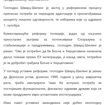
Господин Шварц-Шилинг је застој у реформском процесу
приписао потреби за периодом адаптације и прилагођавања
концепту локалне одговорности, те изборима који су одржани
1. октобра.
Коментаришући реформу полиције, један од кључних
преосталих захтјева за потписивање Споразума о
стабилизацији и придруживању, господин Шварц-Шилинг је
рекао: “Ово је потребно да би Босна и Херцеговина начинила
даље помаке према ЕУ интеграцији, и изнад свега, потребно
је за добробит грађана Босне и Херцеговине.”
У погледу уставне реформе, господин Шварц-Шилинг је рекао
да Дејтонски устав, донесен 1995. године у циљу завршетка
рата, треба еволуирати “како би испунио потребу за
постојањем функционалне, фискално одрживе државе која се
може придружити евро-атлантским институцијама.”
Иако пакет уставних амандмана није добио неопходну