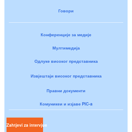
Говори
Конференције за медије
Мултимедија
Одлуке високог представника
Извјештаји високог представника
Правни документи
Комуникеи и изјаве PIC-a
Zahtjevi za intervjue