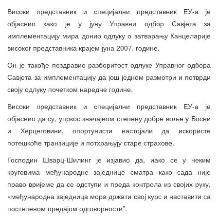
Високи представник и специјални представник ЕУ-а је
објаснио како је у јуну Управни одбор Савјета за
имплементацију мира донио одлуку о затварању Канцеларије
високог представника крајем јуна 2007. године.
Он је такође поздравио разборитост одлуке Управног одбора
Савјета за имплементацију да још једном размотри и потврди
своју одлуку почетком наредне године.
Високи представник и специјални представник ЕУ-а је
објаснио да су, упркос значајном степену добре воље у Босни
и Херцеговини, опортунисти настојали да искористе
потешкоће транзиције и потхрањују старе страхове.
Господин Шварц-Шилинг је изјавио да, иако се у неким
круговима међународне заједнице сматра како сада није
право вријеме да се одступи и преда контрола из својих руку,
«међународна заједница мора држати свој курс и наставити са
постепеном предајом одговорности”.