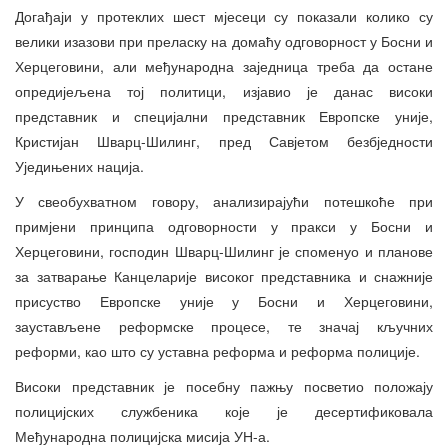
Догађаји у протеклих шест мјесеци су показали колико су
велики изазови при преласку на домаћу одговорност у Босни и
Херцеговини, али међународна заједница треба да остане
опредијељена тој политици, изјавио је данас високи
представник и специјални представник Европске уније,
Кристијан Шварц-Шилинг, пред Савјетом безбједности
Уједињених нација.
У свеобухватном говору, анализирајући потешкоће при
примјени принципа одговорности у пракси у Босни и
Херцеговини, господин Шварц-Шилинг је споменуо и планове
за затварање Канцеларије високог представника и снажније
присуство Европске уније у Босни и Херцеговини,
заустављене реформске процесе, те значај кључних
реформи, као што су уставна реформа и реформа полиције.
Високи представник је посебну пажњу посветио положају
полицијских службеника које је десертификовала
Међународна полицијска мисија УН-а.