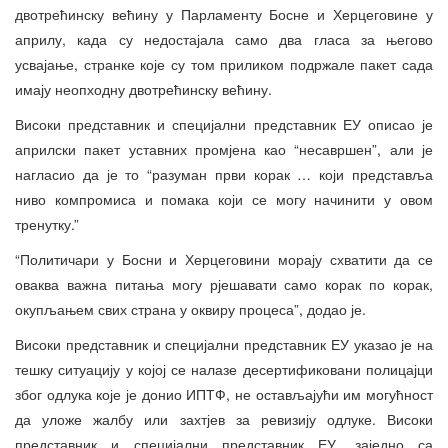
двотрећинску већину у Парламенту Босне и Херцеговине у
априлу, када су недостајала само два гласа за његово
усвајање, странке које су том приликом подржале пакет сада
имају неопходну двотрећинску већину.
Високи представник и специјални представник ЕУ описао је
априлски пакет уставних промјена као “несавршен”, али је
нагласио да је то “разуман први корак … који представља
ниво компромиса и помака који се могу начинити у овом
тренутку.”
“Политичари у Босни и Херцеговини морају схватити да се
оваква важна питања могу рјешавати само корак по корак,
окупљањем свих страна у оквиру процеса”, додао је.
Високи представник и специјални представник ЕУ указао је на
тешку ситуацију у којој се налазе десертификовани полицајци
због одлука које је донио ИПТФ, не остављајући им могућност
да уложе жалбу или захтјев за ревизију одлуке. Високи
представник и специјални представник ЕУ, заједно са