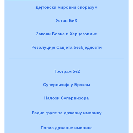
Дејтонски мировни споразум
Устав БиХ
Закони Босне и Херцеговине
Резолуције Савјета безбједности
Програм 5+2
Супервизија у Брчком
Налози Супервизора
Радне групе за државну имовину
Попис државне имовине