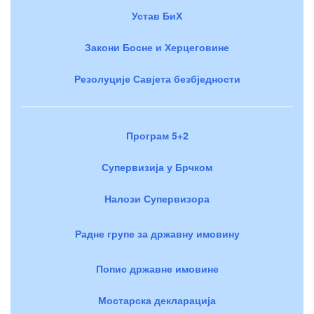
Устав БиХ
Закони Босне и Херцеговине
Резолуције Савјета безбједности
Програм 5+2
Супервизија у Брчком
Налози Супервизора
Радне групе за државну имовину
Попис државне имовине
Мостарска декларација