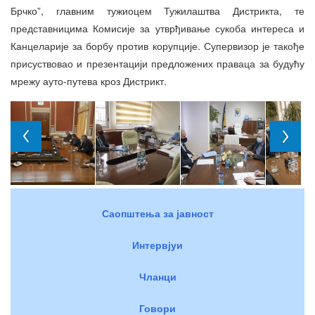
Брчко”, главним тужиоцем Тужилаштва Дистрикта, те
представницима Комисије за утврђивање сукоба интереса и
Канцеларије за борбу против корупције. Супервизор је такође
присуствовао и презентацији предложених праваца за будућу
мрежу ауто-путева кроз Дистрикт.
Саопштења за јавност
Интервјуи
Чланци
Говори