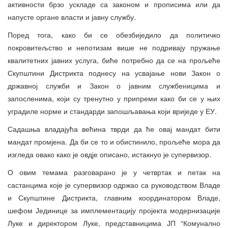
активности брзо ускладе са законом и прописима или да
напусте органе власти и јавну службу.
Поред тога, како би се обезбиједило да политичко
покровитељство и непотизам више не подривају пружање
квалитетних јавних услуга, биће потребно да се на прољеће
Скупштини Дистрикта поднесу на усвајање нови Закон о
државној служби и Закон о јавним службеницима и
запосленима, који су тренутно у припреми како би се у њих
уградиле норме и стандарди запошљавања који вриједе у ЕУ.
Садашња владајућа већина тврди да ће овај мандат бити
мандат промјена. Да би се то и обистинило, прољеће мора да
изгледа овако како је овдје описано, истакнуо је супервизор.
О овим темама разговарано је у четвртак и петак на
састанцима које је супервизор одржао са руководством Владе
и Скупштине Дистрикта, главним координатором Владе,
шефом Јединице за имплементацију пројекта модернизације
Луке и директором Луке, представницима ЈП “Комунално