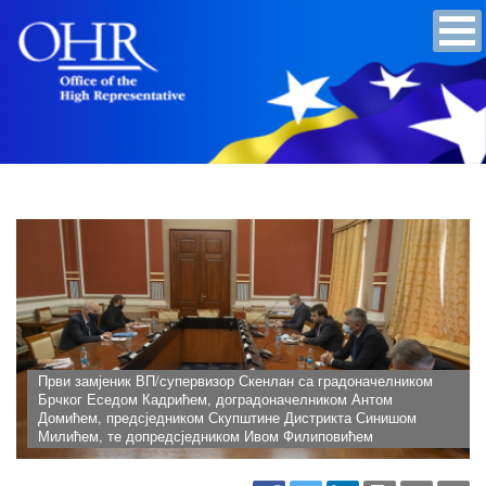
Први замјеник ВП/супервизор Скенлан са градоначелником
Брчког Еседом Кадрићем, доградоначелником Антом
Домићем, предсједником Скупштине Дистрикта Синишом
Милићем, те допредсједником Ивом Филиповићем