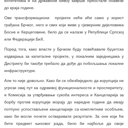
ентитетима и на државном нивоу заврше преостале обавезе
до краја године.
Ови трансформациони пројекти неће ићи само у корист
грађана Брчког, него и свих који живе у сјеверним дијеловима
Босне и Херцеговине, било да се налазе у Републици Српској
или Федерацији БиХ.
Поред тога, како власти у Брчком буду повећавале буџетска
издвајања за капиталне пројекте, у локалним заједницама у
Дистрикту би такође требало да дође до побољшања локалне
инфраструктуре.
Али то није довољно. Како би се обезбиједило да корупција не
угрози овај пут ка одрживој функционалности и просперитету,
и Комисија за утврђивање сукоба интереса и Канцеларија за
борбу против корупције морају до наредне године да имају
потпуно успостављене канцеларије са комплетним особљем,
како би могли почети остваривати резултате. За оне који ће
бити предмет њиховог рада, било би најбоље да своје