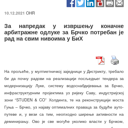
10.12.2021
OHR
За напредак у извршењу коначне
арбитражне одлуке за Брчко потребан је
рад на свим нивоима у БиХ
На прољеће, у мултиетничкој заједници у Дистрикту, требало
би да почну радови на реализацији посљедњег тендера за
модернизацију Луке, систему водоснабдијевања за Брчко,
инфраструктурним пројектима уз ријеку Саву, индустријској
зони “STUDEN & CO” Холдинга, те на реконструкцији моста
Гуња – Брчко, уз најаву оптималних праваца за будуће ауто-
путеве и, у вези са тим, неопходно ширење активности на
деминирању. Ово је све могуће уколико власти у Брчком,