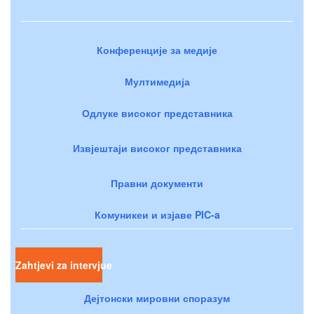
Конференције за медије
Мултимедија
Одлуке високог представника
Извјештаји високог представника
Правни документи
Комуникеи и изјаве PIC-a
Zahtjevi za intervjue
Дејтонски мировни споразум