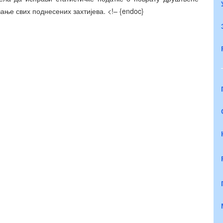
вање свих поднесених захтијева.
<!– {endoc}