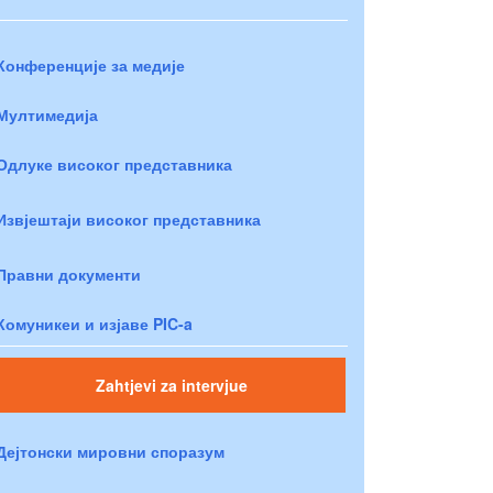
Конференције за медије
Мултимедија
Одлуке високог представника
Извјештаји високог представника
Правни документи
Комуникеи и изјаве PIC-a
Zahtjevi za intervjue
Дејтонски мировни споразум