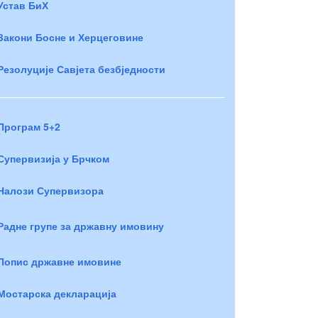
Устав БиХ
Закони Босне и Херцеговине
Резолуције Савјета безбједности
Програм 5+2
Супервизија у Брчком
Налози Супервизора
Радне групе за државну имовину
Попис државне имовине
Мостарска декларација