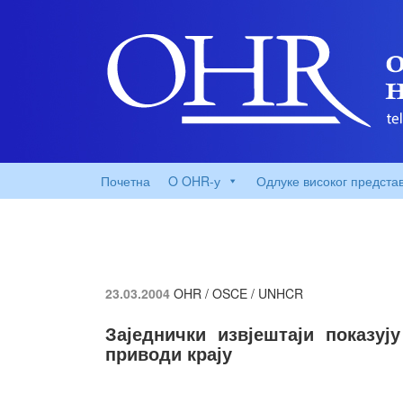
Почетна
O OHR-у
Одлуке високог предста
23.03.2004
OHR / OSCE / UNHCR
Заједнички извјештаји показуј
приводи крају