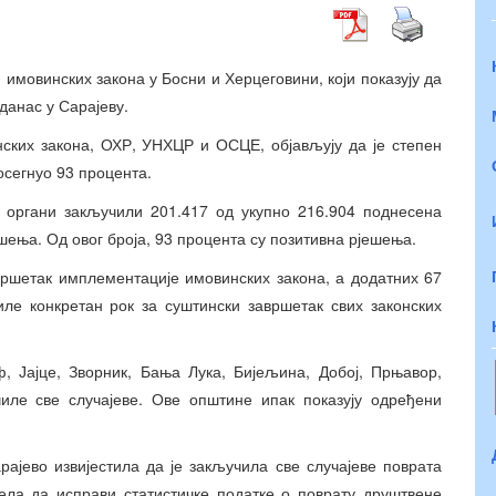
мовинских закона у Босни и Херцеговини, који показују да
данас у Сарајеву.
нских закона, ОХР, УНХЦР и ОСЦЕ, објављују да је степен
осегнуо 93 процента.
и органи закључили 201.417 од укупно 216.904 поднесена
шења. Од овог броја, 93 процента су позитивна рјешења.
вршетак имплементације имовинских закона, а додатних 67
иле конкретан рок за суштински завршетак свих законских
ф, Јајце, Зворник, Бања Лука, Бијељина, Добој, Прњавор,
ле све случајеве. Ове општине ипак показују одређени
ајево извијестила да је закључила све случајеве поврата
јела да исправи статистичке податке о поврату друштвене