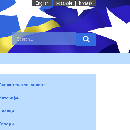
English
bosanski
hrvatski
Саопштења за јавност
Интервјуи
Чланци
Говори