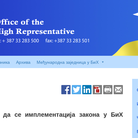
вника
Архива
Међународна заједница у БиХ
у да се имплементација закона у БиХ