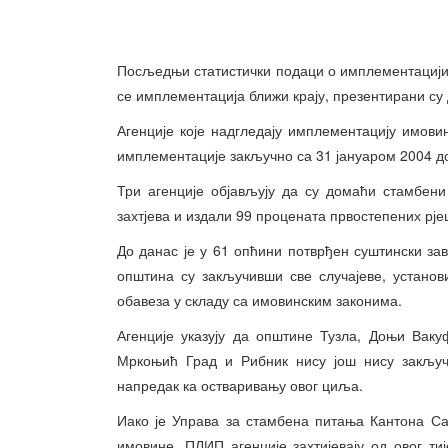
Посљедњи статистички подаци о имплементацији и
се имплементација ближи крају, презентирани су 
Агенције које надгледају имплементацију имови
имплементације закључно са 31 јануаром 2004 д
Три агенције објављују да су домаћи стамбен
захтјева и издали 99 процената првостепених рје
До данас је у 61 опћини потврђен суштински за
општина су закључивши све случајеве, установ
обавеза у складу са имовинским законима.
Агенције указују да општине Тузла, Доњи Ваку
Мркоњић Град и Рибник нису још нису закључи
напредак ка остваривању овог циља.
Иако је Управа за стамбена питања Кантона Сар
имовине, ПЛИП агенције захтијевају од овог ти