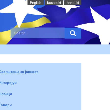
English
bosanski
hrvatski
Саопштења за јавност
Интервјуи
Чланци
Говори