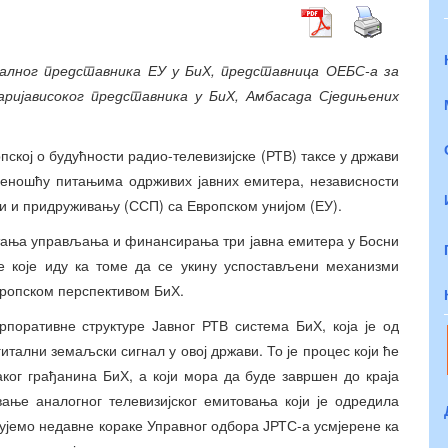
јалног представника ЕУ у БиХ,
представница О
ЕБС-а за
аријависоког представника у БиХ, Амбасада Сједињених
пској о будућности радио-телевизијске (РТВ) таксе у држави
ећеношћу питањима одрживих јавних емитера, независности
и и придруживању (ССП) са Европском унијом (ЕУ).
итања управљања и финансирања три јавна емитера у Босни
ве које иду ка томе да се укину успостављени механизми
вропском перспективом БиХ.
поративне структуре Јавног РТВ система БиХ, која је од
итални земаљски сигнал у овој држави. То је процес који ће
ког грађанина БиХ, а који мора да буде завршен до краја
ање аналогног телевизијског емитовања који је одредила
ујемо недавне кораке Управног одбора ЈРТС-а усмјерене ка