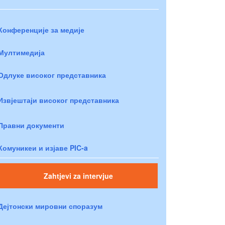
Конференције за медије
Мултимедија
Одлуке високог представника
Извјештаји високог представника
Правни документи
Комуникеи и изјаве PIC-a
Zahtjevi za intervjue
Дејтонски мировни споразум