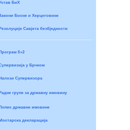
Устав БиХ
Закони Босне и Херцеговине
Резолуције Савјета безбједности
Програм 5+2
Супервизија у Брчком
Налози Супервизора
Радне групе за државну имовину
Попис државне имовине
Мостарска декларација