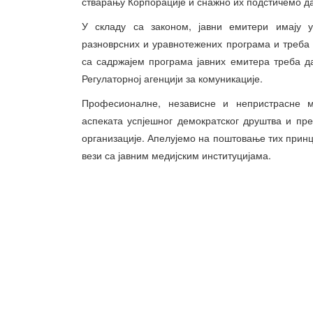
стварању Корпорације и снажно их подстичемо да
У складу са законом, јавни емитери имају у
разноврсних и уравнотежених програма и треба д
са садржајем програма јавних емитера треба д
Регулаторној агенцији за комуникације.
Професионалне, независне и непристрасне ме
аспеката успјешног демократског друштва и пре
организације. Апелујемо на поштовање тих принц
вези са јавним медијским институцијама.