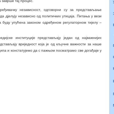
 заврше тај процес.
ређивачку независност, одговорни су за представљање
а дјелују независно од политичких утицаја. Питања у вези
а буду упућена законом одређеном регулаторном тијелу –
дијске институције представљају један од најважнијих
дстављају вриједност која је од кључне важности за наше
ипа и констатујемо да с пажњом посматрамо све догађаје у