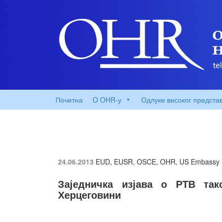
Почетна
O OHR-у
Одлуке високог предста
24.06.2013
EUD, EUSR, OSCE, OHR, US Embassy
Заједничка изјава о РТВ та
Херцеговини