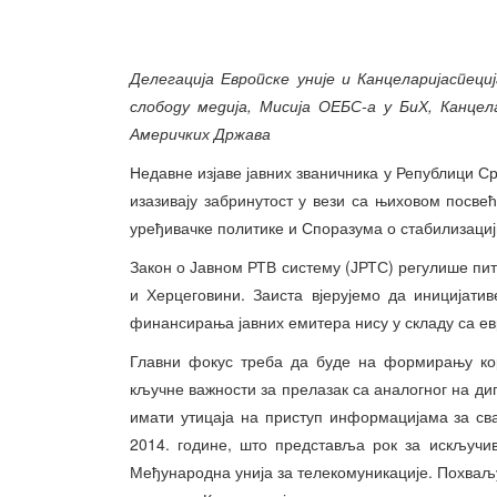
Делегација Европске уније и
Канцеларијаспеци
слободу медија, Мисија О
ЕБС-а у БиХ,
Канцел
Америчких Држава
Недавне изјаве јавних званичника у Републици Ср
изазивају забринутост у вези са њиховом посв
уређивачке политике и Споразума о стабилизациј
Закон о Јавном РТВ систему (ЈРТС) регулише п
и Херцеговини. Заиста вјерујемо да иницијати
финансирања јавних емитера нису у складу са е
Главни фокус треба да буде на формирању кор
кључне важности за прелазак са аналогног на диг
имати утицаја на приступ информацијама за сва
2014. године, што представља рок за искључив
Међународна унија за телекомуникације. Похваљ