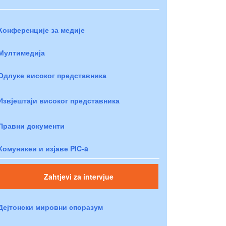
Конференције за медије
Мултимедија
Одлуке високог представника
Извјештаји високог представника
Правни документи
Комуникеи и изјаве PIC-a
Zahtjevi za intervjue
Дејтонски мировни споразум