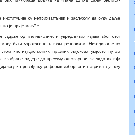
 институције су неприхватљиви и заслужују да буду даље
што је прије могуће.
се уздрже од малициозних и увредљивих изјава због свог
 могу бити узроковане таквом реториком. Незадовољство
утем институционалних правних лијекова умјесто путем
е изабране лидере да преузму одговорност за задатак који
дијалогу и провођењу реформи изборног интегритета у току