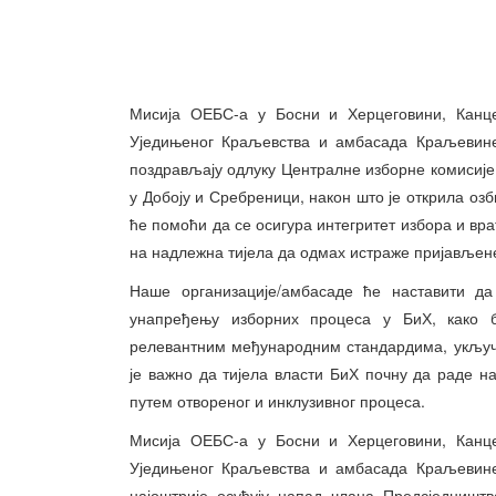
Мисија ОЕБС-а у Босни и Херцеговини, Канце
Уједињеног Краљевства и амбасада Краљевине
поздрављају одлуку Централне изборне комисије
у Добоју и Сребреници, након што је открила о
ће помоћи да се осигура интегритет избора и вр
на надлежна тијела да одмах истраже пријављен
Наше организације/амбасаде ће наставити д
унапређењу изборних процеса у БиХ, како 
релевантним међународним стандардима, укључ
је важно да тијела власти БиХ почну да раде 
путем отвореног и инклузивног процеса.
Мисија ОЕБС-а у Босни и Херцеговини, Канце
Уједињеног Краљевства и амбасада Краљевине
најоштрије осуђују напад члана Предсједниш