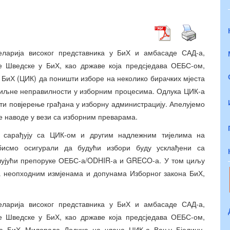
ларија високог представника у БиХ и амбасаде САД-а,
 Шведске у БиХ, као државе која предсједава ОЕБС-ом,
 БиХ (ЦИК) да поништи изборе на неколико бирачких мјеста
збиљне неправилности у изборним процесима. Одлука ЦИК-а
ати повјерење грађана у изборну администрацију. Апелујемо
е наводе у вези са изборним преварама.
а сарађују са ЦИК-ом и другим надлежним тијелима на
бисмо осигурали да будући избори буду усклађени са
ујући препоруке ОЕБС-а/ODHIR-а и GRECO-а. У том циљу
на неопходним измјенама и допунама Изборног закона БиХ,
ларија високог представника у БиХ и амбасаде САД-а,
 Шведске у БиХ, као државе која предсједава ОЕБС-ом,
тва БиХ Милорада Додика на члана ЦИК-а Вању Бјелицу-