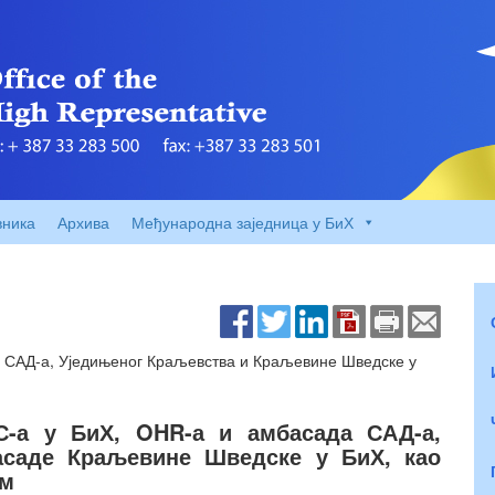
вника
Архива
Међународна заједница у БиХ
 САД-а, Уједињеног Краљевства и Краљевине Шведске у
С-а у БиХ, OHR-а и амбасада САД-а,
асаде Краљевине Шведске у БиХ, као
ом