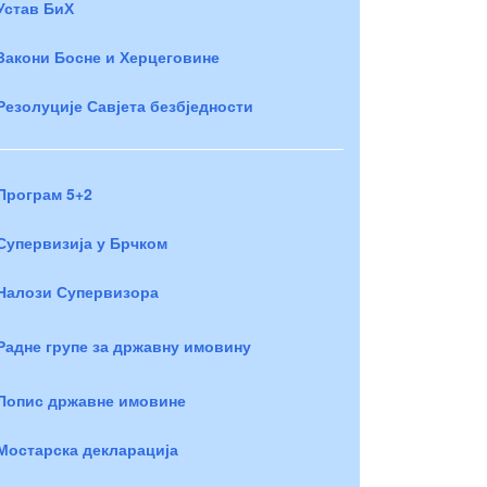
Устав БиХ
Закони Босне и Херцеговине
Резолуције Савјета безбједности
Програм 5+2
Супервизија у Брчком
Налози Супервизора
Радне групе за државну имовину
Попис државне имовине
Мостарска декларација