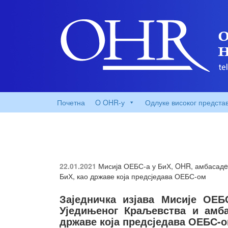
Почетна
O OHR-у
Одлуке високог предста
22.01.2021
Мисијa ОЕБС-а у БиХ, OHR, амбасадe
БиХ, као државе која предсједава ОЕБС-ом
Заједничка изјава Мисије ОЕБ
Уједињеног Краљевства и амб
државе која предсједава ОЕБС-