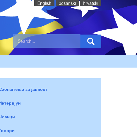
English
bosanski
hrvatski
Саопштења за јавност
Интервјуи
Чланци
Говори