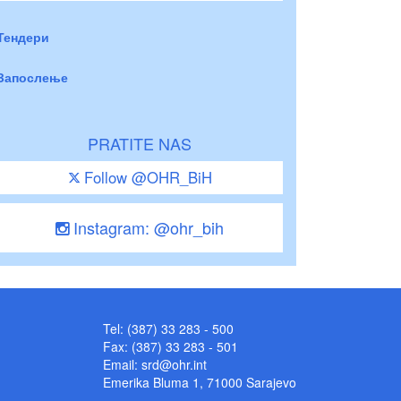
Тендери
Запослење
PRATITE NAS
Follow @OHR_BiH
Instagram: @ohr_bih
Tel: (387) 33 283 - 500
Fax: (387) 33 283 - 501
Email:
srd@ohr.int
Emerika Bluma 1, 71000 Sarajevo