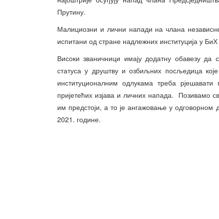
Прутину.
Малициозни и лични напади на члана независне
испитани од стране надлежних институција у БиХ 
Високи званичници имају додатну обавезу да 
статуса у друштву и озбиљних посљедица које
институционалним одлукама треба рјешавати п
пријетећих изјава и личних напада. Позивамо св
им предстоји, а то је ангажовање у одговорном 
2021. године.