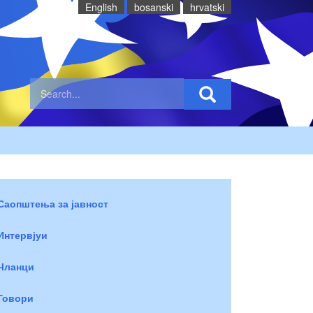
English
bosanski
hrvatski
Саопштења за јавност
Интервјуи
Чланци
Говори