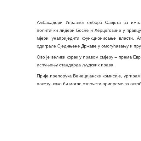
Амбасадори Управног одбора Савјета за импл
политички лидери Босне и Херцеговине у правцу
мјери унаприједити функционисање власти. Ам
одиграле Сједињене Државе у омогућавању и пр
Ово је велики корак у правом смјеру – према Ев
испуњењу стандарда људских права.
Прије препорука Венецијанске комисије, ургирам
пакету, како би могле отпочети припреме за окто