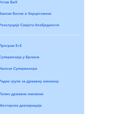
Устав БиХ
Закони Босне и Херцеговине
Резолуције Савјета безбједности
Програм 5+2
Супервизија у Брчком
Налози Супервизора
Радне групе за државну имовину
Попис државне имовине
Мостарска декларација