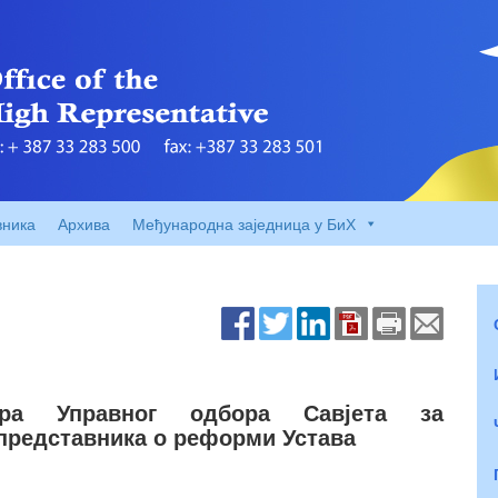
вника
Архива
Међународна заједница у БиХ
дора Управног одбора Савјета за
 представника о реформи Устава