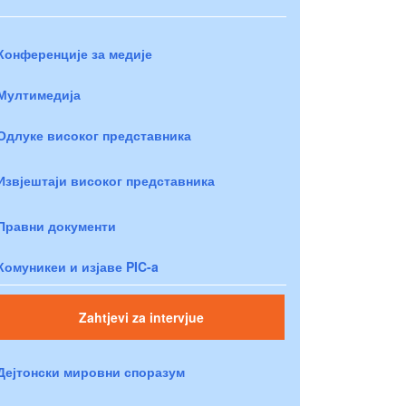
Конференције за медије
Мултимедија
Одлуке високог представника
Извјештаји високог представника
Правни документи
Комуникеи и изјаве PIC-a
Zahtjevi za intervjue
Дејтонски мировни споразум