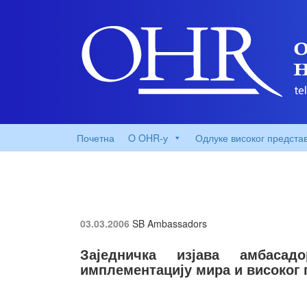
Почетна
O OHR-у
Одлуке високог предста
03.03.2006
SB Ambassadors
Заједничка изјава амбаса
имплементацију мира и високог