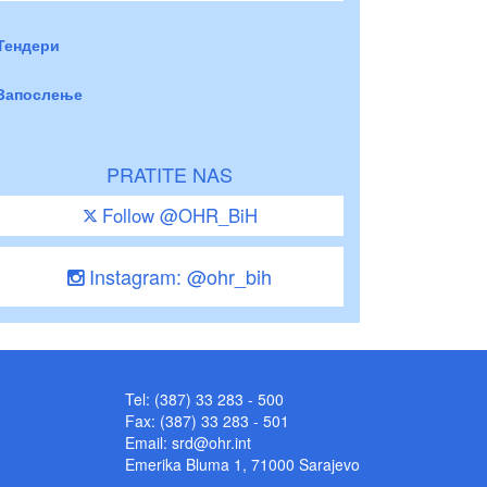
Тендери
Запослење
PRATITE NAS
Follow @OHR_BiH
Instagram: @ohr_bih
Tel: (387) 33 283 - 500
Fax: (387) 33 283 - 501
Email:
srd@ohr.int
Emerika Bluma 1, 71000 Sarajevo