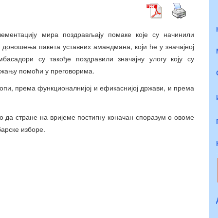
ементацију мира поздрављају помаке које су начинили
 доношења пакета уставних амандмана, који ће у значајној
басадори су такође поздравили значајну улогу коју су
ужању помоћи у преговорима.
ропи, према функционалнијој и ефикаснијој држави, и према
о да стране на вријеме постигну коначан споразум о овоме
барске изборе.