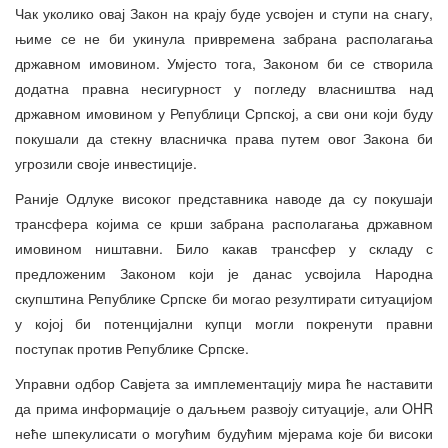
Чак уколико овај Закон на крају буде усвојен и ступи на снагу,
њиме се не би укинула привремена забрана располагања
државном имовином. Умјесто тога, Законом би се створила
додатна правна несигурност у погледу власништва над
државном имовином у Републици Српској, а сви они који буду
покушали да стекну власничка права путем овог Закона би
угрозили своје инвестиције.
Раније Одлуке високог представника наводе да су покушаји
трансфера којима се крши забрана располагања државном
имовином ништавни. Било какав трансфер у складу с
предложеним Законом који је данас усвојила Народна
скупштина Републике Српске би могао резултирати ситуацијом
у којој би потенцијални купци могли покренути правни
поступак против Републике Српске.
Управни одбор Савјета за имплементацију мира ће наставити
да прима информације о даљњем развоју ситуације, али OHR
неће шпекулисати о могућим будућим мјерама које би високи