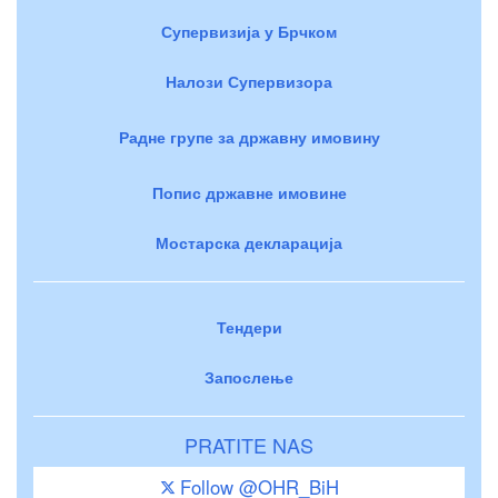
Супервизија у Брчком
Налози Супервизора
Радне групе за државну имовину
Попис државне имовине
Мостарска декларација
Тендери
Запослење
PRATITE NAS
Follow @OHR_BiH