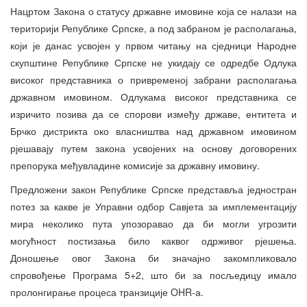
Нацртом Закона о статусу државне имовине која се налази на
територији Републике Српске, а под забраном је располагања,
који је данас усвојен у првом читању на сједници Народне
скупштине Републике Српске не укидају се одредбе Одлука
високог представника о привременој забрани располагања
државном имовином. Одлукама високог представника се
изричито позива да се спорови између државе, ентитета и
Брчко дистрикта око власништва над државном имовином
рјешавају путем закона усвојених на основу договорених
препорука међувладине комисије за државну имовину.
Предложени закон Републике Српске представља једностран
потез за какве је Управни одбор Савјета за имплементацију
мира неколико пута упозоравао да би могли угрозити
могућност постизања било каквог одрживог рјешења.
Доношење овог Закона би значајно закомпликовало
спровођење Програма 5+2, што би за посљедицу имало
пролонгирање процеса транзиције OHR-а.