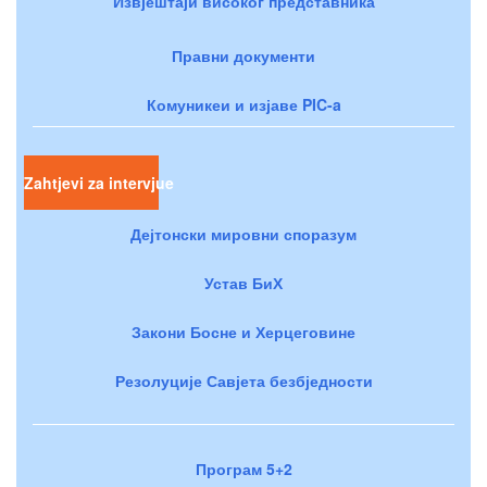
Извјештаји високог представника
Правни документи
Комуникеи и изјаве PIC-a
Zahtjevi za intervjue
Дејтонски мировни споразум
Устав БиХ
Закони Босне и Херцеговине
Резолуције Савјета безбједности
Програм 5+2