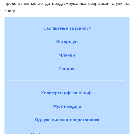
представник могао да предузмеуколико овај Закон ступи на
снагу.
Саопштења за јавност
Интервјуи
Чланци
Говори
Конференције за медије
Мултимедија
Одлуке високог представника