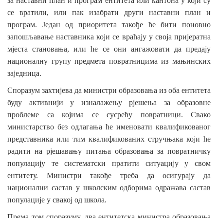
за
наставни
план
и
програм
ентитета
или
кантона
у
који
су
се
вратили
,
или
пак
изабрати
други
наставни
план
и
програм
.
Један
од
приоритета
такође
ће
бити
поновно
запошљавање
наставника
који
се
враћају
у
своја
пријератна
мјеста
становања
,
или
ће
се
они
ангажовати
да
предају
националну
групу
предмета
повратницима
из
мањинских
заједница
.
Споразум
захтијева
да
министри
образовања
из
оба
ентитета
буду
активнији
у
изналажењу
рјешења
за
образовне
проблеме
са
којима
се
сусрећу
повратници
.
Свако
министарство
без
одлагања
ће
именовати
квалификованог
представника
или
тим
квалификованих
стручњака
који
ће
радити
на
рјешавању
питања
образовања
за
повратничку
популацију
те
систематски
пратити
ситуацију
у
свом
ентитету
.
Министри
такође
треба
да
осигурају
да
национални
састав
у
школским
одборима
одражава
састав
популације
у
свакој
од
школа
.
Према
том
споразуму
,
два
ентитетска
министра
образовања