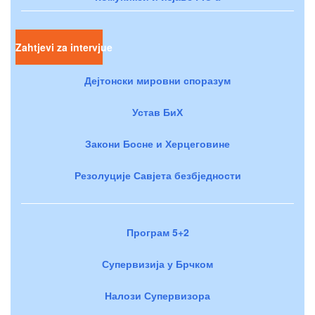
Zahtjevi za intervjue
Дејтонски мировни споразум
Устав БиХ
Закони Босне и Херцеговине
Резолуције Савјета безбједности
Програм 5+2
Супервизија у Брчком
Налози Супервизора