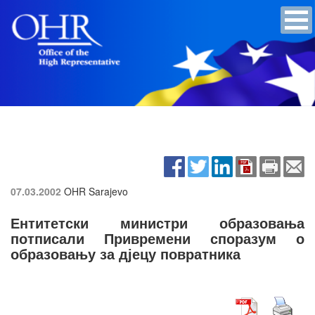
07.03.2002
OHR Sarajevo
Ентитетски министри образовања
потписали Привремени споразум о
образовању за дјецу повратника