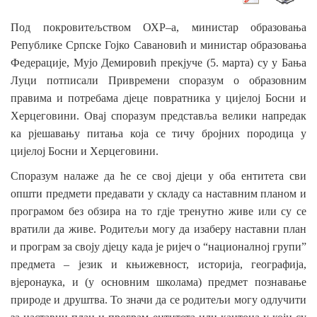
Под
покровитељством
ОХР
–
а
,
министар
образовања
Републике
Српске
Гојко
Савановић
и
министар
образовања
Федерације
,
Мујо
Демировић
прекјуче
(5.
марта
)
су
у
Бања
Луци
потписали
Привремени
споразум
о
образовним
правима
и
потребама
дјеце
повратника
у
цијелој
Босни
и
Херцеговини
.
Овај
споразум
представља
велики
напредак
ка
рјешавању
питања
која
се
тичу
бројних
породица
у
цијелој
Босни
и
Херцеговини
.
Споразум
налаже
да
ће
се
свој
дјеци
у
оба
ентитета
сви
општи
предмети
предавати
у
складу
са
наставним
планом
и
програмом
без
обзира
на
то
гдје
тренутно
живе
или
су
се
вратили
да
живе
.
Родитељи
могу
да
изаберу
наставни
план
и
програм
за
своју
дјецу
када
је
ријеч
о
“
националној
групи
”
предмета
–
језик
и
књижевност
,
историја
,
географија
,
вјеронаука
,
и
(
у
основним
школама
)
предмет
познавање
природе
и
друштва
.
То
значи
да
се
родитељи
могу
одлучити