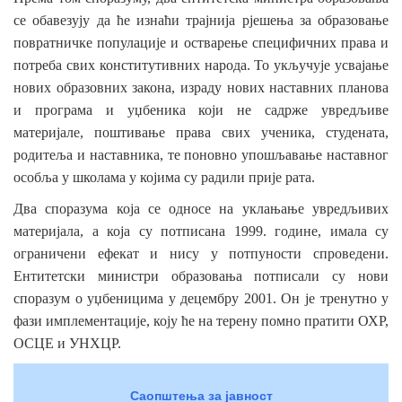
се
обавезују
да
ће
изнаћи
трајнија
рјешења
за
образовање
повратничке
популације
и
остварење
специфичних
права
и
потреба
свих
конститутивних
народа
.
То
укључује
усвајање
нових
образовних
закона
,
израду
нових
наставних
планова
и
програма
и
уџбеника
који
не
садрже
увредљиве
материјале
,
поштивање
права
свих
ученика
,
студената
,
родитеља
и
наставника
,
те
поновно
упошљавање
наставног
особља
у
школама
у
којима
су
радили
прије
рата
.
Два
споразума
која
се
односе
на
уклањање
увредљивих
материјала
,
а
која
су
потписана
1999.
године
,
имала
су
ограничени
ефекат
и
нису
у
потпуности
спроведени
.
Ентитетски
министри
образовања
потписали
су
нови
споразум
о
уџбеницима
у
децембру
2001.
Он
је
тренутно
у
фази
имплементације
,
коју
ће
на
терену
помно
пратити
ОХР
,
ОСЦЕ
и
УНХЦР
.
Саопштења за јавност