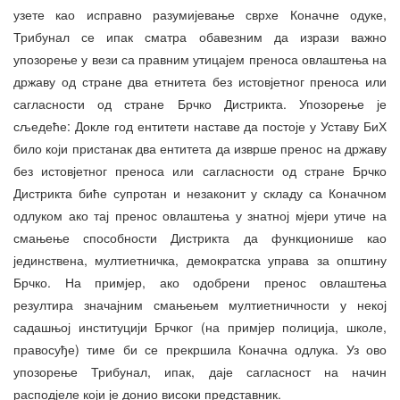
узете као исправно разумијевање сврхе Коначне одуке,
Трибунал се ипак сматра обавезним да изрази важно
упозорење у вези са правним утицајем преноса овлаштења на
државу од стране два етнитета без истовјетног преноса или
сагласности од стране Брчко Дистрикта. Упозорење је
сљедеће: Докле год ентитети наставе да постоје у Уставу БиХ
било који пристанак два ентитета да изврше пренос на државу
без истовјетног преноса или сагласности од стране Брчко
Дистрикта биће супротан и незаконит у складу са Коначном
одлуком ако тај пренос овлаштења у знатној мјери утиче на
смањење способности Дистрикта да функционише као
јединствена, мултиетничка, демократска управа за општину
Брчко. На примјер, ако одобрени пренос овлаштења
резултира значајним смањењем мултиетничности у некој
садашњој институцији Брчког (на примјер полиција, школе,
правосуђе) тиме би се прекршила Коначна одлука. Уз ово
упозорење Трибунал, ипак, даје сагласност на начин
расподјеле који је донио високи представник.