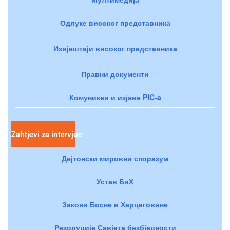
Одлуке високог представника
Извјештаји високог представника
Правни документи
Комуникеи и изјаве PIC-a
Zahtjevi za intervjue
Дејтонски мировни споразум
Устав БиХ
Закони Босне и Херцеговине
Резолуције Савјета безбједности