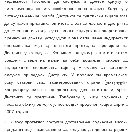
надлежност Тибунала да саслуша и донесе одлуку о
питањима која се тичу «озбиљног непоштовања». Када су у
питању чињенице, жалба Дистрикта се суштински тицала тога
да су након пристанка ентитета а без сагласности Дистрикта
да се овлаштења која су се тицала индиректног опорезивања
пренесу на државу (укључујући и она овлаштења индиректног
опорезивања која су ентитети претходно пренијели на
Дистрикт у складу са Коначном одлуком), ентитети затим
уредили ствари на начин да себи додијеле приходе од
индиректног опорезивања који су у складу са Коначном
одлуком припадали Дистрикту. У прописаном временском
року ставови свих заинтересованих страна (укључујући
Канцеларију високог представника, два ентитета и Брчко
Дистрикт) су предочени Трибуналу у низу поднесака у
писаном облику од којих је посљедњи предочен крајем априла
2007. године.
3. У току протеклог поступка достављања поднесака високи
представник је, испоставило се, одлучио да директно ријеши