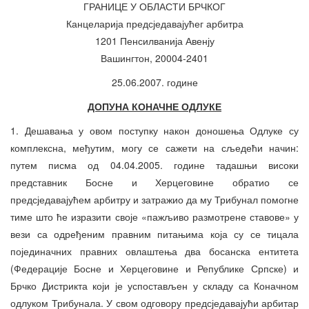
ГРАНИЦЕ У ОБЛАСТИ БРЧКОГ
Канцеларија предсједавајућег арбитра
1201 Пенсилванија Авенју
Вашингтон, 20004-2401
25.06.2007. године
ДОПУНА КОНАЧНЕ ОДЛУКЕ
1. Дешавања у овом поступку након доношења Одлуке су
комплексна, међутим, могу се сажети на сљедећи начин:
путем писма од 04.04.2005. године тадашњи високи
представник Босне и Херцеговине обратио се
предсједавајућем арбитру и затражио да му Трибунал помогне
тиме што ће изразити своје «пажљиво размотрене ставове» у
вези са одређеним правним питањима која су се тицала
појединачних правних овлаштења два босанска ентитета
(Федерације Босне и Херцеговине и Републике Српске) и
Брчко Дистрикта који је успостављен у складу са Коначном
одлуком Трибунала. У свом одговору предсједавајући арбитар