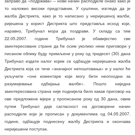
заправо да «подржава» – нови начин расподјеле онако како је
то наложио високи представник. У суштини, изгледа да је
жалба Дистрикта, како је то написано у неријешеној жалби,
ријешена у корист Дистрикта што представља исход који,
наравно, Трибунал мора да поздрави. У складу са тим
22.05.2007. године Трибунал је обавијестио све
заинтересоване стране да ће осим уколико неки приговори у
писаном облику буду примљени у року од тридесет (30) дана
Трибунал издати налог којим се одбацује неријешена жалба
Дистрикта која се тиче «значајног непоштовања» и у налог ће
укључити «оне коментаре који могу бити неопходни за
разумијевање одбијања жалбе». Пошто ниједна
заинтересована страна није поднијела било какав приговор на
ове предложене мјере у прописаном року од 30 дана, овим
путем Трибунал даје сагласност на договорени начин
расподјеле који је прописан у документима од 04.05.2007.
године, одбацује поднесену жалбу Дистрикта и окончава
неријешени поступак.