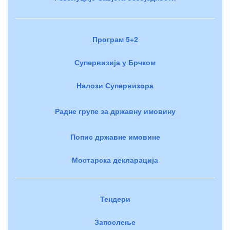
Програм 5+2
Супервизија у Брчком
Налози Супервизора
Радне групе за државну имовину
Попис државне имовине
Мостарска декларација
Тендери
Запослење