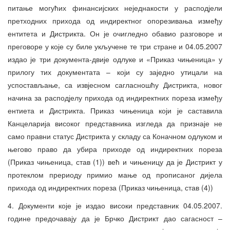
питање могућих финансијских неједнакости у расподјели
претходних прихода од индиректног опорезивања између
ентитета и Дистрикта. Он је очигледно обавио разговоре и
преговоре у које су биле укључене те три стране и 04.05.2007
издао је три документа-двије одлуке и «Приказ чињеница» у
прилогу тих документата – који су заједно утицали на
успостављање, са извјесном сагласношћу Дистрикта, новог
начина за расподјелу прихода од индиректних пореза између
ентиета и Дистрикта. Приказ чињеница који је саставила
Канцеларија високог представника изгледа да признаје не
само правни статус Дистрикта у складу са Коначном одлуком и
његово право да убира приходе од индиректних пореза
(Приказ чињеница, став (1)) већ и чињеницу да је Дистрикт у
протеклом прериоду примио мање од прописаног дијела
прихода од индиректних пореза (Приказ чињеница, став (4))
4. Документи које је издао високи представник 04.05.2007.
године предочавају да је Брчко Дистрикт дао сагасност –