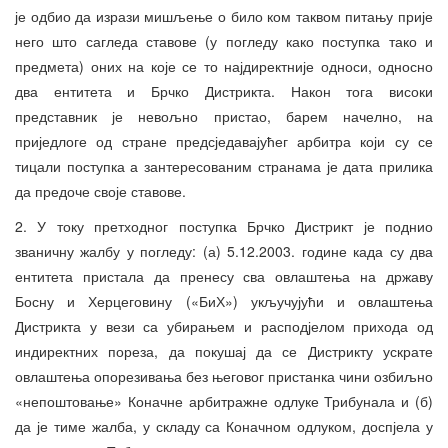
је одбио да изрази мишљење о било ком таквом питању прије
него што сагледа ставове (у погледу како поступка тако и
предмета) оних на које се то најдиректније односи, односно
два ентитета и Брчко Дистрикта. Након тога високи
представник је невољно пристао, барем начелно, на
приједлоге од стране предсједавајућег арбитра који су се
тицали поступка а зантересованим странама је дата прилика
да предоче своје ставове.
2. У току претходног поступка Брчко Дистрикт је поднио
званичну жалбу у погледу: (а) 5.12.2003. године када су два
ентитета пристала да пренесу сва овлаштења на државу
Босну и Херцеговину («БиХ») укључујући и овлаштења
Дистрикта у вези са убирањем и расподјелом прихода од
индиректних пореза, да покушај да се Дистрикту ускрате
овлаштења опорезивања без његовог пристанка чини озбиљно
«непоштовање» Коначне арбитражне одлуке Трибунала и (б)
да је тиме жалба, у складу са Коначном одлуком, доспјела у