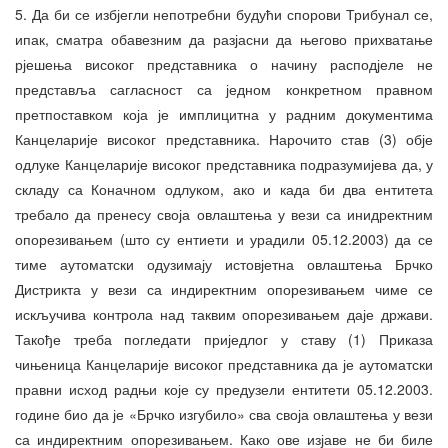
5. Да би се избјегли непотребни будући спорови Трибунал се,
ипак, сматра обавезним да разјасни да његово прихватање
рјешења високог представника о начину расподјеле не
представља сагласност са једном конкретном правном
претпоставком која је имплицитна у радним документима
Канцеларије високог представника. Нарочито став (3) обје
одлуке Канцеларије високог представника подразумијева да, у
складу са Коначном одлуком, ако и када би два ентитета
требало да пренесу своја овлаштења у вези са инидректним
опорезивањем (што су ентиети и урадили 05.12.2003) да се
тиме аутоматски одузимају истовјетна овлаштења Брчко
Дистрикта у вези са индиректним опорезивањем чиме се
искључива контрола над таквим опорезивањем даје држави.
Такође треба погледати приједлог у ставу (1) Приказа
чињеница Канцеларије високог представника да је аутоматски
правни исход радњи које су предузели ентитети 05.12.2003.
године био да је «Брчко изгубило» сва своја овлаштења у вези
са индиректним опорезивањем. Како ове изјаве не би биле