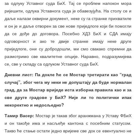
за одлуку Уставног суда БиХ. Тај се проблем напокон мора
ријешити, одлука Уставнога суда је обавезујућа. На столу се и
даље налази оквирни документ, неке су га странке прихватиле
и он је и даље отворен за све нове приједлоге који би помогли
да се дође до договора. Посебно ХДЗ БиХ и СДА имају
одговорност и ако те двије странке имају неке друге
приједлоге, они су добродошли, ми смо свакако спремни да
размотримо све квалитетне опције. Наравно, подразумијева
се, све у складу са одлуком Уставног суда БиХ.
Дневни лист: Па докле ће се Мостар третирати као “град
случај”, због чега му неки не допуштају да буде нормалан
град, да за Мостар вриједе иста изборна правила као и за
све друге градове у БиХ? Није ли то политички ипак
некоректно и недосљедно?
Тамир Васер:
Мостар је такав због аранжмана у Уставу ФБиХ
и он такође има и насљеђе кантона с посебним статусом.
Такво ће стање остати једно вријеме све док се евентуално не