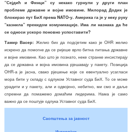
“Сејдић и Финци” су некако гурнули у други план
проблеме државне и војне имовине. Милорад Додик је
блокирао пут БиХ према NATO-у. Америка га је у неку руку
“казнила” прекидом комуникације. Има ли назнака да ће
се односи ускоро поновно успоставити?
Тамир Васер:
Желио бих да подсјетим како је OHR желио
искрено да помогне да се ријеше врло битна питања државне
и војне имовине. Као што је познато, неке странке инсистирају
да се државна и војна имовина рјешавају у пакету. Позиција
OHR-а је јасна, свако рјешење које се евентуално усагласи
мора бити у складу с одлуком Уставног суда БиХ. То се може
урадити и у пакету, али и одвојено, небитно, ми смо и даље
спремни да помажемо домаћим лидерима. Нама је само
важно да се поштује одлука Уставног суда БиХ.
Саопштења за јавност
Интервјуи