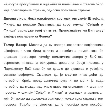
немогуће просуђивати и оцјењивати понашање и ставове било
које преговарачке странке, односно политичке странке.
Дневни лист: Неки сарајевски кругови оптужују Штефана
Филеа да помаже Хрватима да кроз случај “Сејдић и
Финци” заокруже свој ентитет. Препознајете ли Ви такву
завјеру повјереника Филеа?
Тамир Васер:
Мислим да су напори европског повјереника
Штефана Филеа били велика и несебична помоћ како би
олакшао преговоре између политичких актера у БиХ око
европских питања и осигурања довољног броја гласова у
Парламенту БиХ како би се дошло до рјешења и усвојиле
уставне реформе. Сматрам да је кључно ипак доћи до
потребног броја представничких руку и по мени је сада
потребно да можда иде мало шире од стриктног питања или
пресуде у случају “Сејдић и Финци” и усагласити аранжман
који би могао да задовољи захтјеве и жеље свих страна у том
процесу. Такође, не вјерујем да је постојао неки посебан