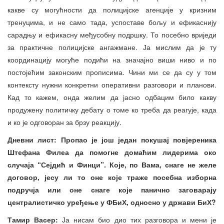
какве су могућности да полицијске агенције у кризним
тренуцима, и не само тада, успоставе бољу и ефикаснију
сарадњу и ефикасну међусобну подршку. То посебно вриједи
за практичне полицијске ангажмане. Ја мислим да је ту
координацију могуће подићи на значајно виши ниво и по
постојећим законским прописима. Чини ми се да су у том
контексту нужни конкретни оперативни разговори и планови.
Кад то кажем, онда желим да јасно одбацим било какву
продужену политичку дебату о томе ко треба да реагује, када
и ко је одговоран за брзу реакцију.
Дневни лист: Пропао је још један покушај повјереника
Штефана Филеа да помогне домаћим лидерима око
случаја “Сејдић и Финци”. Које, по Вама, снаге не желе
договор, јесу ли то оне које траже посебна изборна
подручја или оне снаге које панично заговарају
централистичко уређење у ФБиХ, односно у држави БиХ?
Тамир Васер:
Ја нисам био дио тих разговора и мени је