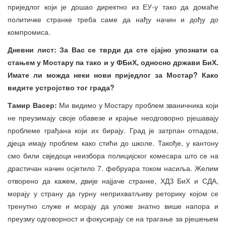
приједлог који је дошао директно из ЕУ-у тако да домаће
политичке странке треба саме да нађу начин и дођу до
компромиса.
Дневни лист: За Вас се тврди да сте сјајно упознати са
стањем у Мостару па тако и у ФБиХ, односно држави БиХ.
Имате ли можда неки нови приједлог за Мостар? Како
видите устројство тог града?
Тамир Васер:
Ми видимо у Мостару проблем званичника који
не преузимају своје обавезе и крајње неодговорно рјешавају
проблеме грађана који их бирају. Град је затрпан отпадом,
дјеца имају проблем како стићи до школе. Такође, у кантону
смо били свједоци неизбора полицијског комесара што се на
драстичан начин осјетило 7. фебруара током насиља. Желим
отворено да кажем, двије најјаче странке, ХДЗ БиХ и СДА,
морају у страну да гурну неприхватљиву реторику којом се
тренутно служе и морају да уложе знатно више напора и
преузму одговорност и фокусирају се на трагање за рјешењем