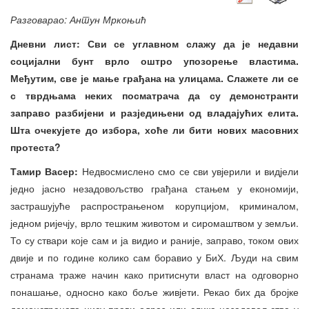
Разговарао: Антун Мркоњић
Дневни лист: Сви се углавном слажу да је недавни
социјални бунт врло оштро упозорење властима.
Међутим, све је мање грађана на улицама. Слажете ли се
с тврдњама неких посматрача да су демонстранти
заправо разбијени и разједињени од владајућих елита.
Шта очекујете до избора, хоће ли бити нових масовних
протеста?
Тамир Васер:
Недвосмислено смо се сви увјерили и видјели
једно јасно незадовољство грађана стањем у економији,
застрашујуће распрострањеном корупцијом, криминалом,
једном ријечју, врло тешким животом и сиромаштвом у земљи.
То су ствари које сам и ја видио и раније, заправо, током ових
двије и по године колико сам боравио у БиХ. Људи на свим
странама траже начин како притиснути власт на одговорно
понашање, односно како боље живјети. Рекао бих да бројке
демонстраната нису прави одраз или слика незадовољства у