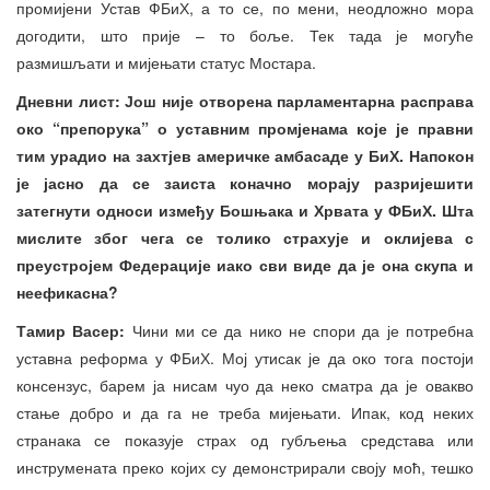
промијени Устав ФБиХ, а то се, по мени, неодложно мора
догодити, што прије – то боље. Тек тада је могуће
размишљати и мијењати статус Мостара.
Дневни лист: Још није отворена парламентарна расправа
око “препорука” о уставним промјенама које је правни
тим урадио на захтјев америчке амбасаде у БиХ. Напокон
је јасно да се заиста коначно морају разријешити
затегнути односи између Бошњака и Хрвата у ФБиХ. Шта
мислите због чега се толико страхује и оклијева с
преустројем Федерације иако сви виде да је она скупа и
неефикасна?
Тамир Васер:
Чини ми се да нико не спори да је потребна
уставна реформа у ФБиХ. Мој утисак је да око тога постоји
консензус, барем ја нисам чуо да неко сматра да је овакво
стање добро и да га не треба мијењати. Ипак, код неких
странака се показује страх од губљења средстава или
инструмената преко којих су демонстрирали своју моћ, тешко