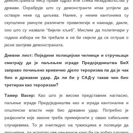
држави. Охрабрује што су демонстранти ипак успјели да
остваре неке од циљева. Наиме, у неким кантонима су
скупштине укинуле различите привилегије и накнаде, дакле,
оно што су назвали “бијели хљеб”. Мислим да политичари у
години избора не би требали и не би смјели да се оглуше о
јасне захтјеве демонстраната.
Дневни лист: Поједини полицијски челници и стручњаци
сматрају да је паљењем зграде Предсједништва БиХ
заправо почињено кривично дјело тероризма па да је чак
био и државни удар. Да ли би у САД-у такав чин био
третиран као тероризам?
Тамир Васер:
Као што је високи представник нагласио,
паљење зграде Предсједништва као и зграда кантоналне и
општинске власти није био државни удар. Потребно је
разјаснити које законе треба примијенити у овако озбиљним
случајевима. То је очигледно на тужиоцима и полицији да
процијене, да испитају све чињенице како би се добио одговор