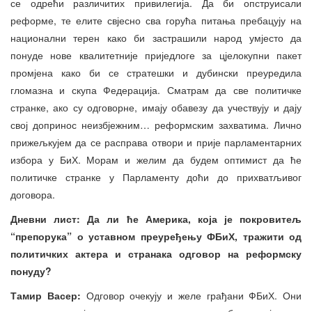
се одрећи различитих привилегија. Да би опструисали
реформе, те елите свјесно сва горућа питања пребацују на
национални терен како би застрашили народ умјесто да
понуде нове квалитетније приједлоге за цјелокупни пакет
промјена како би се стратешки и дубински преуредила
гломазна и скупа Федерација. Сматрам да све политичке
странке, ако су одговорне, имају обавезу да учествују и дају
свој допринос неизбјежним… реформским захватима. Лично
прижељкујем да се расправа отвори и прије парламентарних
избора у БиХ. Морам и желим да будем оптимист да ће
политичке странке у Парламенту доћи до прихватљивог
договора.
Дневни лист: Да ли ће Америка, која је покровитељ
“препорука” о уставном преуређењу ФБиХ, тражити од
политичких актера и странака одговор на реформску
понуду?
Тамир Васер:
Одговор очекују и желе грађани ФБиХ. Они