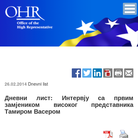
26.02.2014
Dnevni list
Дневни лист: Интервју са првим
замјеником високог представника
Тамиром Васером