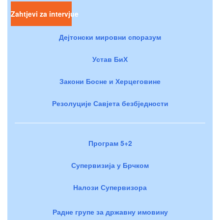
Zahtjevi za intervjue
Дејтонски мировни споразум
Устав БиХ
Закони Босне и Херцеговине
Резолуције Савјета безбједности
Програм 5+2
Супервизија у Брчком
Налози Супервизора
Радне групе за државну имовину