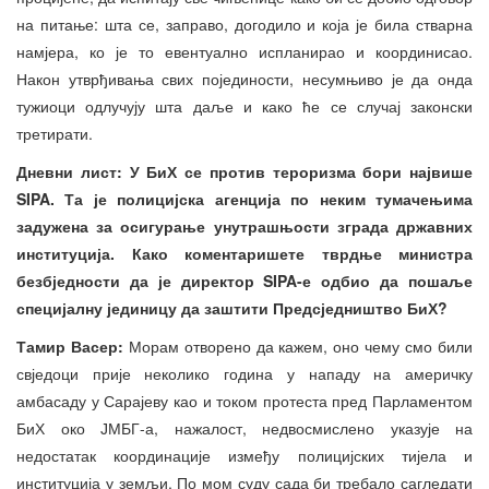
на питање: шта се, заправо, догодило и која је била стварна
намјера, ко је то евентуално испланирао и координисао.
Након утврђивања свих појединости, несумњиво је да онда
тужиоци одлучују шта даље и како ће се случај законски
третирати.
Дневни лист: У БиХ се против тероризма бори највише
SIPA. Та је полицијска агенција по неким тумачењима
задужена за осигурање унутрашњости зграда државних
институција. Како коментаришете тврдње министра
безбједности да је директор SIPA-е одбио да пошаље
специјалну јединицу да заштити Предсједништво БиХ?
Тамир Васер:
Морам отворено да кажем, оно чему смо били
свједоци прије неколико година у нападу на америчку
амбасаду у Сарајеву као и током протеста пред Парламентом
БиХ око ЈМБГ-а, нажалост, недвосмислено указује на
недостатак координације између полицијских тијела и
институција у земљи. По мом суду сада би требало сагледати