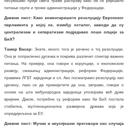
несумњиво прије свега траже расправу како би се ријешило
питање скупе и троме администрације у Федерацији.
Дневни лист: Како коментаришете резолуцију Европског
парламента у којој се, између осталог, наводи да су
централизам и сепаратизам подједнако лоше опције за
БиХ?
Тамир Васер:
Знате, много тога је речено о тој резолуцији.
Она је поприлично дугачка и покрива различит спектар важних
питања. На примјер, она говори о корупцији, о економском
развоју, смањењу администрације, реформи Федерације,
правима ЛГБТ заједнице и сл. Ако посматрамо резолуцију као
цјелину, лако се да примијетити да она, заправо, говори о
ономе на шта међународна заједница упозорава већ дуже
вријеме. Дакле, потребне су реформе како би БиХ постала
стабилна, мултинационална развијена држава која је
опредијељена за ЕУ.
Дневни лист: Мучни и неуспјешни преговори око случаја