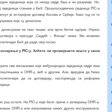
дне заједнице која се некад овдје баш и не разумије. Но,
ј заједници стањем у БиХ. Прошлоседмична сједница PIC-а
игнут је историјски договор Косова и Србије. Како год се то
длукама које су донесене.
 донесунеке не тако тешке, али врло битне одлуке. Упркос
договора о пресуди „Сејдић – Финци“ нема. Ми можемо
олитичаре БиХ да раде свој посао.
разочарење у PIC-у. Хоћете ли промијенити нешто у свом
рати сви механизми које међународна заједница овдје има
лаштењима и OHR-у, већ и другим. Али, вјерујем да ћемо
политичаре да се договарају, настојимода се реформе
едица.
мо још остати. На PIC-у није било приче о затварању OHR-а.
јачање OHR-а или изналажење неких других инструмената.