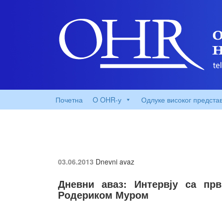
Почетна
O OHR-у
Одлуке високог предста
03.06.2013
Dnevni avaz
Дневни аваз: Интервју са прв
Родериком Муром