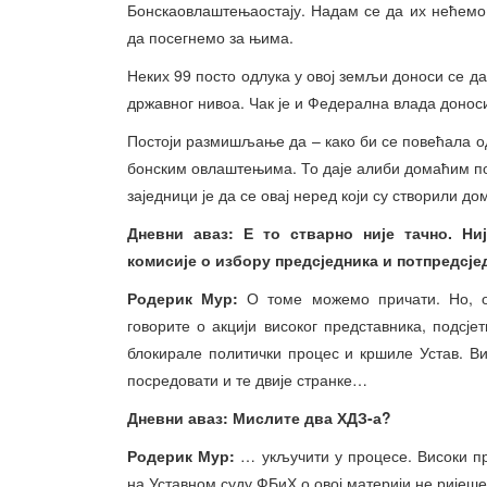
Бонскаовлаштењаостају. Надам се да их нећемо 
да посегнемо за њима.
Неких 99 посто одлука у овој земљи доноси се да
државног нивоа. Чак је и Федерална влада донос
Постоји размишљање да – како би се повећала о
бонским овлаштењима. То даје алиби домаћим п
заједници је да се овај неред који су створили 
Дневни аваз: Е то стварно није тачно. Ни
комисије о избору предсједника и потпредсј
Родерик Мур:
О томе можемо причати. Но, о
говорите о акцији високог представника, подсје
блокирале политички процес и кршиле Устав. В
посредовати и те двије странке…
Дневни аваз: Мислите два ХДЗ-а?
Родерик М
ур:
… укључити у процесе. Високи пр
на Уставном суду ФБиХ о овој материји не ријеше