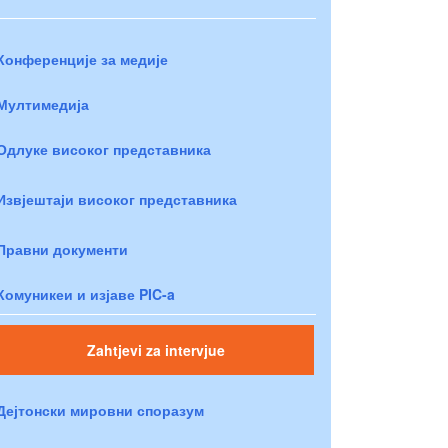
Конференције за медије
Мултимедија
Одлуке високог представника
Извјештаји високог представника
Правни документи
Комуникеи и изјаве PIC-a
Zahtjevi za intervjue
Дејтонски мировни споразум