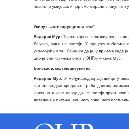
невољно умијешали, јер смо морали спријечити у
Укинут „антикорупциони тим“
Родерик М
ур:
Тијело које се колоквијално звал
Лајчака, више не постоји. У процесу побољша
укључујући и тај. Бојим се да је, у вријеме када ј
што је она истински била у OHR-у – каже Мур.
Бонск
аовла
шт
ењанеупитн
а
Родерик М
ур:
У међународној заједници у ово
као посљедње средство. Треба даискористимосве
криза на таквом нивоу да не постоји други нач
доведена у питање, али нису прво, него посљедњ