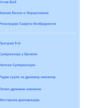
Устав БиХ
Закони Босне и Херцеговине
Резолуције Савјета безбједности
Програм 5+2
Супервизија у Брчком
Налози Супервизора
Радне групе за државну имовину
Попис државне имовине
Мостарска декларација