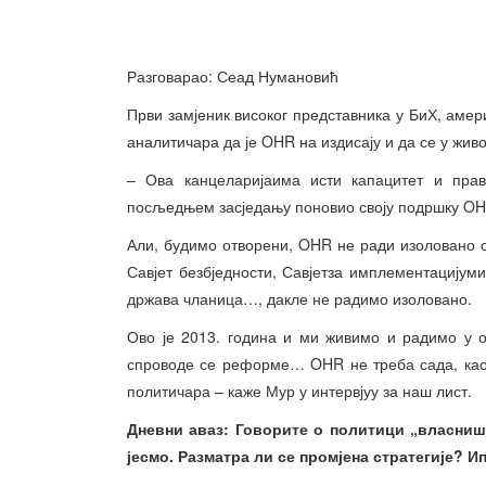
Разговарао: Сеад Нумановић
Први замјеник високог представника у БиХ, аме
аналитичара да је OHR на издисају и да се у жив
– Ова канцеларијаима исти капацитет и прав
посљедњем засједању поновио своју подршку OH
Али, будимо отворени, OHR не ради изоловано о
Савјет безбједности, Савјетза имплементацијуми
држава чланица…, дакле не радимо изоловано.
Ово је 2013. година и ми живимо и радимо у о
спроводе се реформе… OHR не треба сада, као 
политичара – каже Мур у интервјуу за наш лист.
Дневни аваз: Говорите о политици „власништ
јесмо. Разматра ли се промјена стратегије? Ип