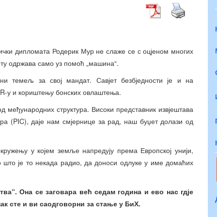
рички дипломата Родерик Мур не слаже се с оцјеном многих
оту одржава само уз помоћ „машина“.
ни темељ за свој мандат. Савјет безбједности је и на
R-у и кориштењу бонских овлаштења.
д међународних структура. Високи представник извјештава
ра (PIC), даје нам смјернице за рад, наш буџет долази од
кружењу у којем земље напредују према Европској унији,
што је то некада радио, да доноси одлуке у име домаћих
ва“. Она се заговара већ седам година и ево нас гдје
ак сте и ви с
аодговорни за стање у БиХ.