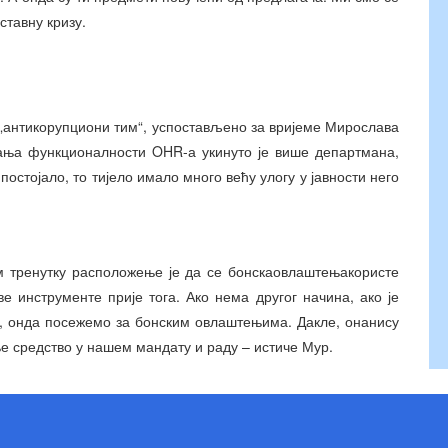
ставну кризу.
о „антикорупциони тим“, успостављено за вријеме Мирослава
вања функционалности OHR-а укинуто је више департмана,
е постојало, то тијело имало много већу улогу у јавности него
м тренутку расположење је да се бонскаовлаштењакористе
 инструменте прије тога. Ако нема другог начина, ако је
ин, онда посежемо за бонским овлаштењима. Дакле, онанису
е средство у нашем мандату и раду – истиче Мур.