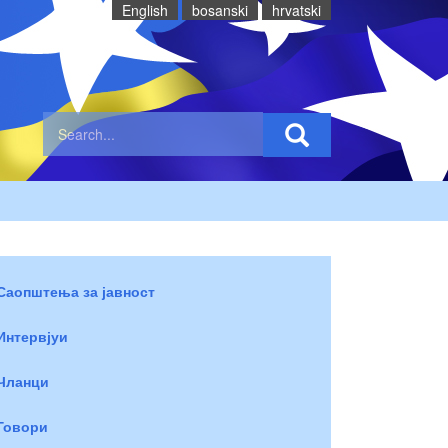
English
bosanski
hrvatski
Саопштења за јавност
Интервјуи
Чланци
Говори