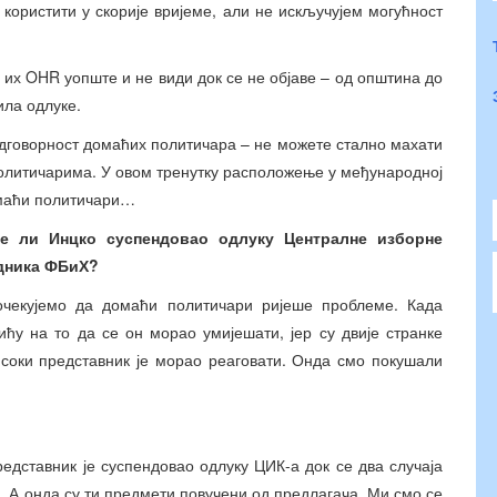
користити у скорије вријеме, али не искључујем могућност
 их OHR уопште и не види док се не објаве – од општина до
ила одлуке.
дговорност домаћих политичара – не можете стално махати
олитичарима. У овом тренутку расположење у међународној
домаћи политичари…
је ли Инцко суспенд
овао одлуку Централне изборне
едника ФБиХ
?
чекујемо да домаћи политичари ријеше проблеме. Када
тићу на то да се он морао умијешати, јер су двије странке
исоки представник је морао реаговати. Онда смо покушали
едставник је суспендовао одлуку ЦИК-а док се два случаја
. А онда су ти предмети повучени од предлагача. Ми смо се