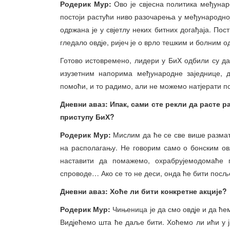
Родерик М
ур:
Ово је свјесна политика међунаро
постоји растући ниво разочарења у међународно
одржана је у свјетлу неких битних догађаја. Пост
гледало овдје, ријеч је о врло тешким и болним о
Готово истовремено, лидери у БиХ одбили су да
изузетним напорима међународне заједнице, 
помоћи, и то радимо, али не можемо натјерати п
Дневни аваз: Ипак, сами сте рекли да расте 
приступу БиХ?
Родерик М
ур:
Мислим да ће се све више размат
на располагању. Не говорим само о бонским ов
наставити да помажемо, охрабрујемодомаће 
спроводе… Ако се то не деси, онда ће бити посљ
Дневни аваз: Хоће ли бити конкретне акције?
Родерик М
ур:
Чињеница је да смо овдје и да ће
Видјећемо шта ће даље бити. Хоћемо ли ићи у 