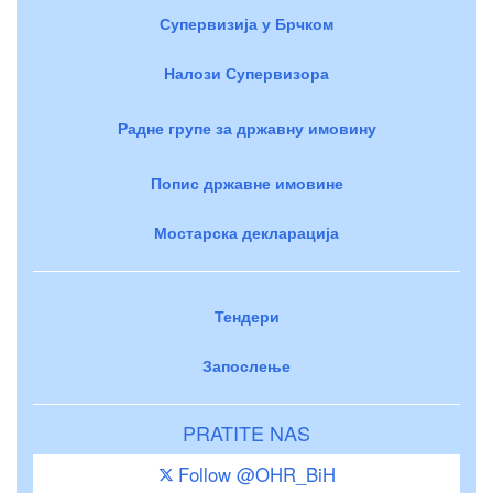
Супервизија у Брчком
Налози Супервизора
Радне групе за државну имовину
Попис државне имовине
Мостарска декларација
Тендери
Запослење
PRATITE NAS
Follow @OHR_BiH