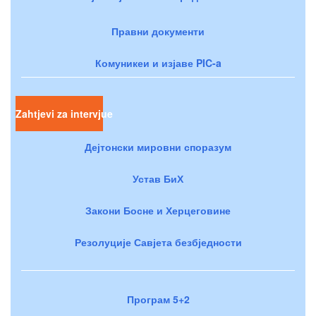
Правни документи
Комуникеи и изјаве PIC-a
Zahtjevi za intervjue
Дејтонски мировни споразум
Устав БиХ
Закони Босне и Херцеговине
Резолуције Савјета безбједности
Програм 5+2