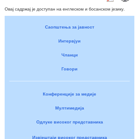
Овај садржај је доступан на енглеском и босанском језику.
Саопштења за јавност
Интервјуи
Чланци
Говори
Конференције за медије
Мултимедија
Одлуке високог представника
Извјештаји високог представника