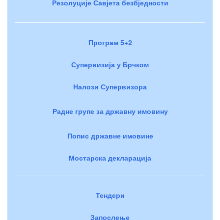
Резолуције Савјета безбједности
Програм 5+2
Супервизија у Брчком
Налози Супервизора
Радне групе за државну имовину
Попис државне имовине
Мостарска декларација
Тендери
Запослење