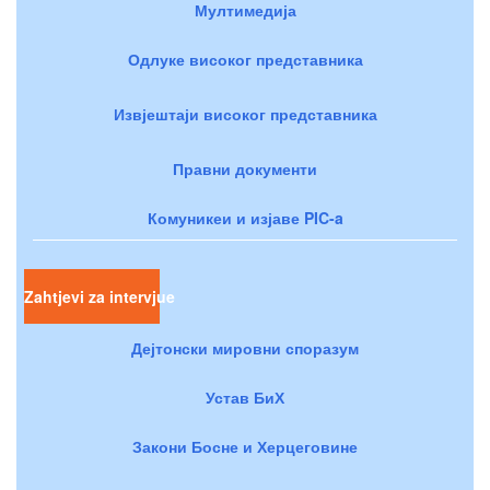
Мултимедија
Одлуке високог представника
Извјештаји високог представника
Правни документи
Комуникеи и изјаве PIC-a
Zahtjevi za intervjue
Дејтонски мировни споразум
Устав БиХ
Закони Босне и Херцеговине