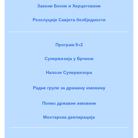
Закони Босне и Херцеговине
Резолуције Савјета безбједности
Програм 5+2
Супервизија у Брчком
Налози Супервизора
Радне групе за државну имовину
Попис државне имовине
Мостарска декларација