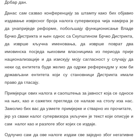
Добар дан.
Данас сам сазвао конференцију за штампу како бих објавио
издавање извјесног броја налога супервизора чија намјера је
да унаприједе реформе, побољшају функционисање Владе
Брчко Дистрикта и њен однос са Скупштином Брчко Дистрикта,
да изврше кључна именовања, да изврше поврат два
имовинска посједа њиховим власницима из периода прије
национализације и да изискују моју сагласност у случају да
неки од ентитета буде желио да одржи референдум у ком би
држављани ентитета који су становници Дистрикта имали
право да гласају.
Примјерци ових налога и саопштења за јавност која се односе
на њих, као и сажетих прегледа се налазе на столу иза нас.
Замолио бих вас да узмете примјерке и стварно их прочитате,
јер уз сваки налог супервизора укључен је текст који описује и
сам налог као и разлоге због којих се издаје.
Одлучио сам да ове налоге издам све заједно због негативне