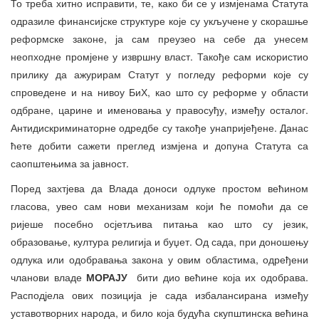
То треба хитно исправити, те, како би се у измјенама Статута
одразиле финансијске структуре које су укључене у скорашње
реформске законе, ја сам преузео на себе да унесем
неопходне промјене у извршну власт. Такође сам искористио
прилику да ажурирам Статут у погледу реформи које су
спроведене и на нивоу БиХ, као што су реформе у области
одбране, царине и именовања у правосуђу, између осталог.
Антидискриминаторне одредбе су такође унапријеђене. Данас
ћете добити сажети преглед измјена и допуна Статута са
саопштењима за јавност.
Поред захтјева да Влада доноси одлуке простом већином
гласова, увео сам нови механизам који ће помоћи да се
ријеше посебно осјетљива питања као што су језик,
образовање, култура религија и буџет. Од сада, при доношењу
одлука или одобравања закона у овим областима, одређени
чланови владе
МОРАЈУ
бити дио већине која их одобрава.
Расподјела ових позиција је сада избалансирана између
уставотворних народа, и било која будућа скупштинска већина