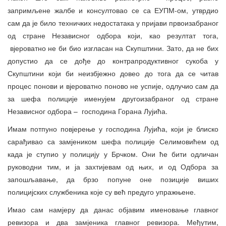
запримљене жалбе и консултовао се са ЕУПМ-ом, утврдио
сам да је било техничких недостатака у пријави првоизабраног
од стране Независног одбора који, као резултат тога,
вјероватно не би био изгласан на Скупштини. Зато, да не бих
допустио да се дође до контрапродуктивног сукоба у
Скупштини који би неизбјежно довео до тога да се читав
процес понови и вјероватно поново не успије, одлучио сам да
за шефа полиције именујем другоизабраног од стране
Независног одбора – господина Горана Лујића.
Имам потпуно повјерење у господина Лујића, који је блиско
сарађивао са замјеником шефа полиције Селимовићем од
када је ступио у полицију у Брчком. Они ће бити одличан
руководни тим, и ја захтијевам од њих, и од Одбора за
запошљавање, да брзо попуне оне позиције виших
полицијских службеника које су већ предуго упражњене.
Имао сам намјеру да данас објавим именовање главног
ревизора и два замјеника главног ревизора. Међутим,