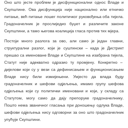
Оно што јесте проблем је дисфункционални однос Владе и
Скупштине. Ова дисфункција није национално или етничко
питање, већ питање лошег политичког руковођења оба тијела.
Градоначелник је прослиједио буџет и различите законе
Скупштини, а тамо његова коалиција гласа против тих мјера.
Постоји много разлога за ово, али само је један главни,
структурални разлог, који је суштински – када је Дистрикт
прешао са именоване Владе и Скупштине на изабрана тијела,
Статут није адекватно одразио ту промјену. Конкретно –
дијелови који су у вези са дефинисањем и функционисањем
Владе нису били измијењени. Умјесто да влада буду
градоначелник и шефови одјељења, имамо групу шефова
одјељења који су политички именовани и који, у складу са
Статутом, могу само да дају препоруке градоначелнику.
Пошто нема званичног гласања при доношењу одлука Владе,
шефови одјељења нису одговорни за оно што градоначелник
упућује Скупштини.