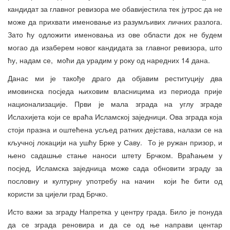
кандидат за главног ревизора ме обавијестила тек јутрос да не
може да прихвати именовање из разумљивих личних разлога.
Зато ћу одложити именовања из ове области док не будем
могао да изаберем новог кандидата за главног ревизора, што
ћу, надам се, моћи да урадим у року од наредних 14 дана.
Данас ми је такође драго да објавим реституцију два
имовинска посједа њиховим власницима из периода прије
национализације. Први је мала зграда на углу зграде
Ислахијета који се враћа Исламској заједници. Ова зграда која
стоји празна и оштећена усљед ратних дејстава, налази се на
кључној локацији на ушћу Брке у Саву. То је ружан призор, и
њено садашње стање наноси штету Брчком. Враћањем у
посјед, Исламска заједница може сада обновити зграду за
пословну и културну употребу на начин који ће бити од
користи за цијели град Брчко.
Исто важи за зграду Напретка у центру града. Било је понуда
да се зграда реновира и да се од ње направи центар