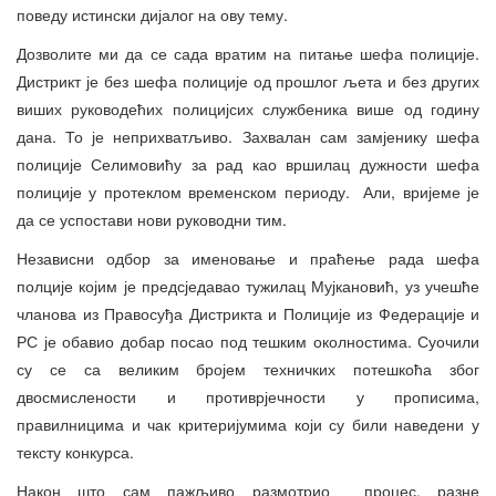
поведу истински дијалог на ову тему.
Дозволите ми да се сада вратим на питање шефа полиције.
Дистрикт је без шефа полиције од прошлог љета и без других
виших руководећих полицијсих службеника више од годину
дана. То је неприхватљиво. Захвалан сам замјенику шефа
полиције Селимовићу за рад као вршилац дужности шефа
полиције у протеклом временском периоду. Али, вријеме је
да се успостави нови руководни тим.
Независни одбор за именовање и праћење рада шефа
полције којим је предсједавао тужилац Мујкановић, уз учешће
чланова из Правосуђа Дистрикта и Полиције из Федерације и
РС је обавио добар посао под тешким околностима. Суочили
су се са великим бројем техничких потешкоћа због
двосмислености и противрјечности у прописима,
правилницима и чак критеријумима који су били наведени у
тексту конкурса.
Након што сам пажљиво размотрио процес, разне