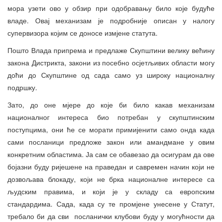
мора узети ово у обзир при одобравању било које будуће
владе. Овај механизам је подробније описан у налогу
супервизора којим се доносе измјене статута.
Пошто Влада припрема и предлаже Скупштини велику већину
закона Дистрикта, закони из посебно осјетљивих области могу
доћи до Скупштине од сада само уз широку националну
подршку.
Зато, до оне мјере до које би било какав механизам
националног интереса био потребан у скупштинским
поступцима, они ће се морати примијенити само онда када
сами посланици предложе закон или амандмане у овим
конкретним областима. Ја сам се обавезао да осигурам да ове
бојазни буду ријешене на праведан и савремен начин који не
дозвољава блокаду, који не брка националне интересе са
људским правима, и који је у складу са европским
стандардима. Сада, када су те промјене унесене у Статут,
требало би да сви посланички клубови буду у могућности да