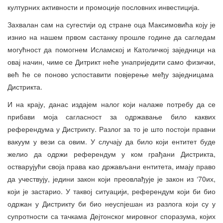
културних активности и промоције пословних инвестиција.
Захвалан сам на сугестији од стране оца Максимовића коју је
изнио на нашем првом састанку прошле године да сагледам
могућност да помогнем Исламској и Католичкој заједници на
овај начин, чиме се Дитрикт неће унаприједити само физички,
већ ће се поново успоставити повјерење међу заједницама
Дистрикта.
И на крају, данас издајем налог који налаже потребу да се
прибави моја сагласност за одржавање било каквих
референдума у Дистрикту. Разлог за то је што постоји правни
вакуум у вези са овим. У случају да било који ентитет буде
желио да одржи референдум у ком грађани Дистрикта,
остварујући своја права као држављани ентитета, имају право
да учествују, једини закон који преовлађује је закон из ‘70их,
који је застарио. У таквој ситуацији, референдум који би био
одржан у Дистрикту би био неуспјешан из разлога који су у
супротности са тачкама Дејтонског мировног споразума, којих