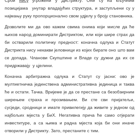
позицијама унутар владајућих структура, и заступљени су у
најмању руку пропорционално свом удјелу у броју становника.
Дозволите ми да ово кажем свима онима који мисле да ће
њихов народ доминирати Дистриктом, или који шире страх да
би остварили политичку предност: коначна одлука и Статут
Дистрикта нису некакви јеловници из којих бирате оно што вам
се допада. Чланови Скупштине и Владе су дужни да их се
придржавају у цјелини.
Коначна арбитражна одлука и Статут су јасни: ово је
мултиетничка јединствена административна јединица и таква
ће и остати. Тачка. Вријеме је да се престане са безобзирним
ширењем страха и прозивањем. Ви сте сви пријатељи,
сусједи, сродници и имате привилегију да живите у једном од
најбољих мјеста у БиХ. Негативна прича ће само отјерати
инвеституре, а са њима и радна мјеста која би они иначе
отворили у Дистрикту. Зато, престаните с тим.