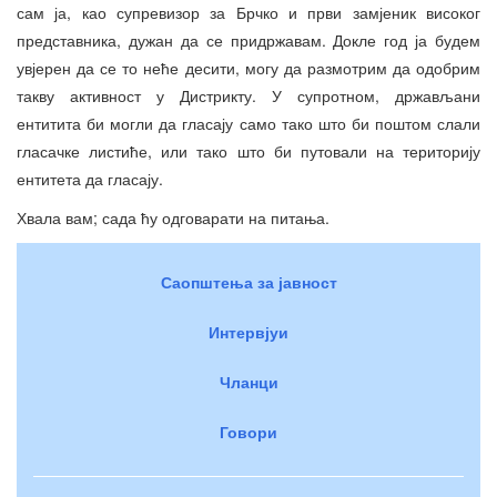
сам ја, као супревизор за Брчко и први замјеник високог
представника, дужан да се придржавам. Докле год ја будем
увјерен да се то неће десити, могу да размотрим да одобрим
такву активност у Дистрикту. У супротном, држављани
ентитита би могли да гласају само тако што би поштом слали
гласачке листиће, или тако што би путовали на територију
ентитета да гласају.
Хвала вам; сада ћу одговарати на питања.
Саопштења за јавност
Интервјуи
Чланци
Говори