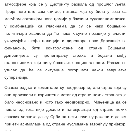
атмосфере која се у Дистрикту развила од прошлог љета.
Прије него што сам стигао, питања која су била у вези са
могућом локацијом нове џамије у близини судског комплекса,
у комбинацији са гласинама да су се неки бошњачки
политичари хвалили да ће неке кључне позиције у власти,
укључујући шефа полиције и директора нове Дирекције за
финансије, бити контролисане од стране Бошњака,
допринијела су пропагирању страха и бојазни међу
становницима који нису бошњачке националности. Развио се
утисак да ће се ситуација погоршати након завршетка
супервизије.
Овакве радње и коментари су неодговорни, али страх који су
они произвели и кориштење истог од стране неких странака је
било неосновано и исто тако неодговорно. Чињеница да се
ништа од тога није десило и наговјештаји од стране неких
српских челника да су Срби на неки начин угрожени и да им
пријети асимилација од стране муслимана завређују пријекор.
Срби
нису
угрожени у Дистрикту. Они су на кључним