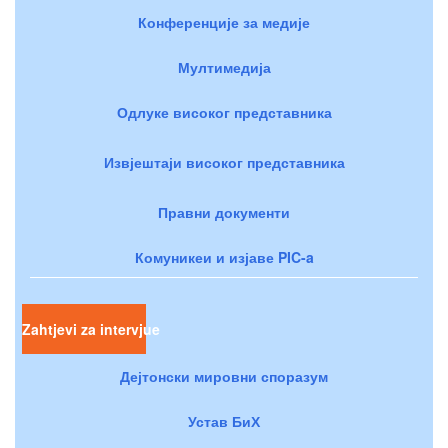
Конференције за медије
Мултимедија
Одлуке високог представника
Извјештаји високог представника
Правни документи
Комуникеи и изјаве PIC-a
Zahtjevi za intervjue
Дејтонски мировни споразум
Устав БиХ