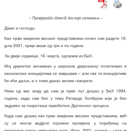
– Провјерити текст послије излагања –
Даме и господо,
Као први замјеник високог представника почео сам радити 16.
јула 2001, прије више од три и по године.
За двије седмице, 16. марта, одлазим из БиХ.
Мој директни ангажман у широком дијапазону политичких и
економских иницијатива се завршава – али све те иницијативе
ће ићи даље, и о томе данас желим говорити.
Неки од вас знају да сам ја први пут дошао у БиХ 1994.
године, када сам био у тиму Ричарда Холбрука који је био
задужен за покретање првобитног Дејтонског процеса.
Када сам дошао као први замјеник високог представника, већ
су се могле видјети огромне промјене у поређењу са
периодом након завршетка рата. Ипак, 2001. године – сада је