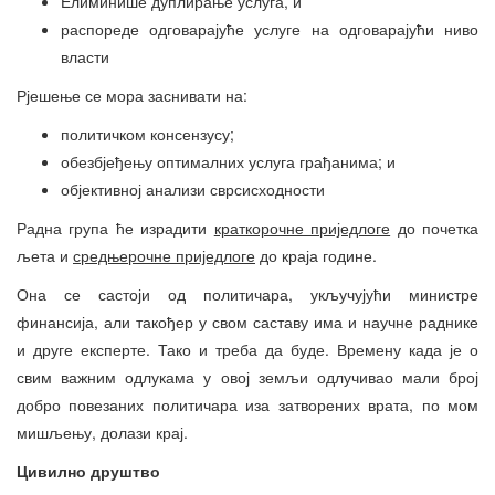
Елиминише дуплирање услуга, и
распореде одговарајуће услуге на одговарајући ниво
власти
Рјешење се мора заснивати на:
политичком консензусу;
обезбјеђењу оптималних услуга грађанима; и
објективној анализи сврсисходности
Радна група ће израдити
краткорочне приједлоге
до почетка
љета и
средњерочне приједлоге
до краја године.
Она се састоји од политичара, укључујући министре
финансија, али такођер у свом саставу има и научне раднике
и друге експерте. Тако и треба да буде. Времену када је о
свим важним одлукама у овој земљи одлучивао мали број
добро повезаних политичара иза затворених врата, по мом
мишљењу, долази крај.
Цивилно друштво