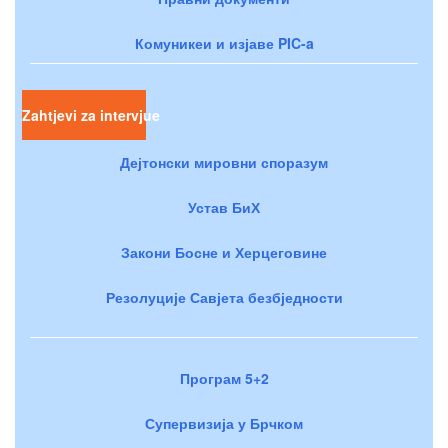
Комуникеи и изјаве PIC-a
Zahtjevi za intervjue
Дејтонски мировни споразум
Устав БиХ
Закони Босне и Херцеговине
Резолуције Савјета безбједности
Програм 5+2
Супервизија у Брчком