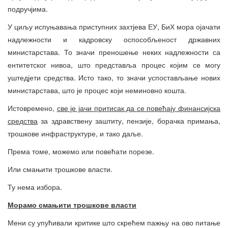
подручјима.
У циљу испуњавања приступних захтјева ЕУ, БиХ мора ојачати
надлежности и кадровску оспособљеност државних
министарстава. То значи преношење неких надлежности са
ентитетског нивоа, што представља процес којим се могу
уштедјети средства. Исто тако, то значи успостављање нових
министарстава, што је процес који неминовно кошта.
Истовремено,
све је јачи притисак да се повећају финансијска
средства
за здравствену заштиту, пензије, борачка примања,
трошкове инфраструктуре, и тако даље.
Према томе, можемо или повећати порезе.
Или смањити трошкове власти.
Ту нема избора.
Морамо смањити трошкове власти
Мени су упућивали критике што скрећем пажњу на ово питање