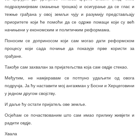
подразумијевам смањење трошка) и осигурање да се глас и
тежње грађана у овој земљи чују и разумију представљају
приоритете који ће помоћи да се одрже помаци који су већ
начињени у економским и политичким реформама.
Поносим се доприносом који сам могао дати реформском
процесу који сада почиње да показује прве користи за
грађане.
Такође сам захвалан за пријатељства која сам овдје стекао.
Међутим, не намјеравам се потпуно удаљити од овога
подручја. Ја ћу наставити мој ангажман у Босни и Херцеговини
у једном другом својству.
И даље ћу остати пријатељ ове земље.
Осјећам се почаствованим што сам имао прилику живјети и
радити овдје.
Хвала