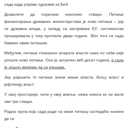
сада када управо одлазим из БиХ.
Дозволите да појасним неколико ствари. Питање
финансирања државних министарстава је ново питање – јер
се државна влада, у складу са захтјевима ЕУ, систематски
проширивала у току протекле двије године. Због тога се сада
бавимо овим питањем.
Међутим, питање гломазног апарата власти само по себи није
уопште ново питање. Оно је актуелно већ десет година,
и сада
је дошло вријеме да се рјешава.
Јер ријешити то питање значи мање власти, бољу власт и
јефтинију власт.
У овој просторији, нити у овој земљи, нема никога ко не жели
ове три ствари.
Радна група која сада ради на овом питању сагледаће начине
да се