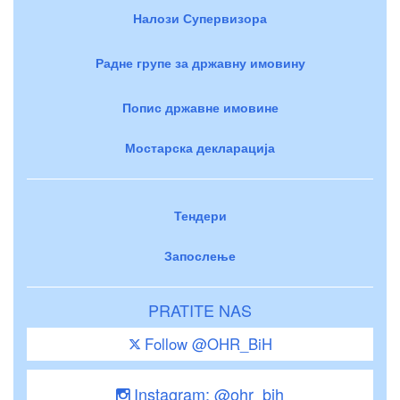
Налози Супервизора
Радне групе за државну имовину
Попис државне имовине
Мостарска декларација
Тендери
Запослење
PRATITE NAS
Follow @OHR_BiH
Instagram: @ohr_bih