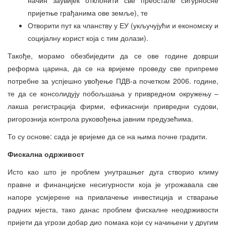
пријетње грађанима ове земље), те
Отворити пут ка чланству у ЕУ (укључујући и економску и
социјалну корист која с тим долази).
Такође, морамо обезбиједити да се ове године доврши
реформа царина, да се на вријеме проведу све припреме
потребне за успјешно увођење ПДВ-а почетком 2006. године,
те да се консолидују побољшања у привредном окружењу –
лакша регистрација фирми, ефикаснији привредни судови,
ригорознија контрола руковођења јавним предузећима.
То су основе: сада је вријеме да се на њима почне градити.
Фискална одрживост
Исто као што је проблем унутрашњег дуга створио климу
правне и финанцијске несигурности која је угрожавала све
напоре усмјерене на привлачење инвестиција и стварање
радних мјеста, тако данас проблем фискалне неодрживости
пријети да угрози добар дио помака који су начињени у другим