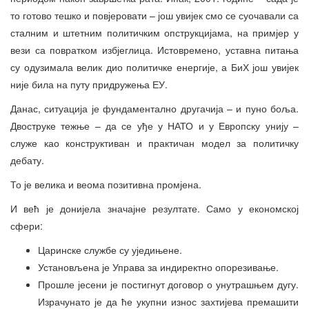
то готово тешко и повјеровати – још увијек смо се суочавали са
сталним и штетним политичким опструкцијама, на примјер у
вези са повратком избјеглица. Истовремено, уставна питања
су одузимала велик дио политичке енергије, а БиХ још увијек
није била на путу придружења ЕУ.
Данас, ситуација је фундаментално другачија – и пуно боља.
Двоструке тежње – да се уђе у НАТО и у Европску унију –
служе као конструктиван и практичан модел за политичку
дебату.
То је велика и веома позитивна промјена.
И већ је донијела значајне резултате. Само у економској
сфери:
Царинске службе су уједињене.
Установљена је Управа за индиректно опорезивање.
Прошле јесени је постигнут договор о унутрашњем дугу.
Израчунато је да ће укупни износ захтијева премашити