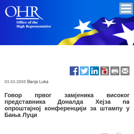
03.03.2005
Banja Luka
Говор првог замјеника високог
представника Доналда Хејза na
oпроштајнoj конференцији за штампу у
Бања Луци