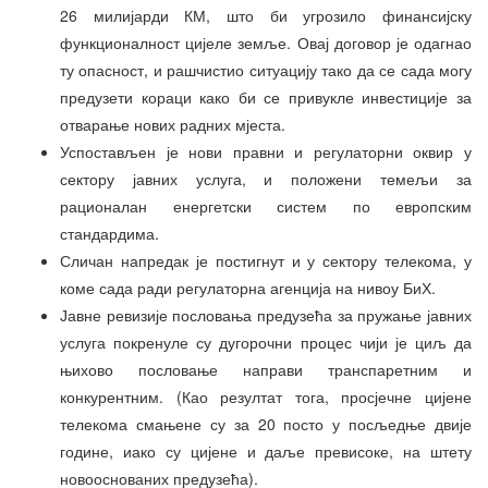
26 милијарди КМ, што би угрозило финансијску
функционалност цијеле земље. Овај договор је одагнао
ту опасност, и рашчистио ситуацију тако да се сада могу
предузети кораци како би се привукле инвестиције за
отварање нових радних мјеста.
Успостављен је нови правни и регулаторни оквир у
сектору јавних услуга, и положени темељи за
рационалан енергетски систем по европским
стандардима.
Сличан напредак је постигнут и у сектору телекома, у
коме сада ради регулаторна агенција на нивоу БиХ.
Јавне ревизије пословања предузећа за пружање јавних
услуга покренуле су дугорочни процес чији је циљ да
њихово пословање направи транспаретним и
конкурентним. (Као резултат тога, просјечне цијене
телекома смањене су за 20 посто у посљедње двије
године, иако су цијене и даље превисоке, на штету
новооснованих предузећа).