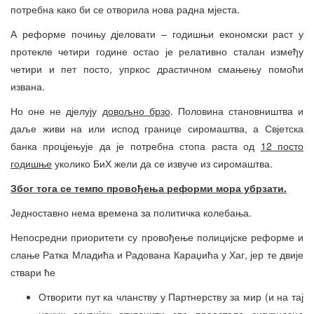
потребна како би се отворила нова радна мјеста.
А реформе почињу дјеловати – годишњи економски раст у
протекле четири године остао је релативно сталан између
четири и пет посто, упркос драстичном смањењу помоћи
извана.
Но оне не дјелују
довољно брзо
. Половина становништва и
даље живи на или испод границе сиромаштва, а Свјетска
банка процјењује да је потребна стопа раста од
12 посто
годишње
уколико БиХ жели да се извуче из сиромаштва.
Због тога се темпо провођења реформи мора убрзати.
Једноставно нема времена за политичка колебања.
Непосредни приоритети су провођење полицијске реформе и
слање Ратка Младића и Радована Караџића у Хаг, јер те двије
ствари ће
Отворити пут ка чланству у Партнерству за мир (и на тај
начин заувијек отклонити све преостале сигурносне