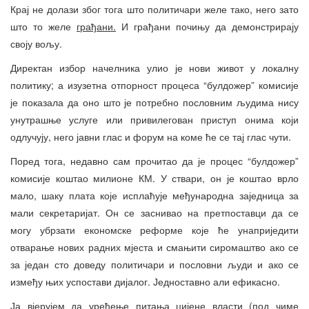
Крај не долази због тога што политичари желе тако, него зато
што то желе
грађани.
И грађани почињу да демонстрирају
своју вољу.
Директан избор начелника улио је нови живот у локалну
политику; а изузетна отпорност процеса “булдожер” комисије
је показала да оно што је потребно пословним људима нису
унутрашње услуге или привилегован приступ онима који
одлучују, него јавни глас и форум на коме ће се тај глас чути.
Поред тога, недавно сам прочитао да је процес “булдожер”
комисије коштао милионе КМ. У ствари, он је коштао врло
мало, шаку плата које исплаћује међународна заједница за
мали секретаријат. Он се заснивао на претпоставци да се
могу убрзати економске реформе које ће унаприједити
отварање нових радних мјеста и смањити сиромаштво ако се
за један сто доведу политичари и пословни људи и ако се
између њих успостави дијалог. Једноставно али ефикасно.
Ја вјерујем да уређење питања цијене власти (под чиме