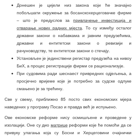
Донешен је цијели низ закона који ће значајно
побољшати окружење за босанскохерцеговачке фирме
– што је предуслов за
привлачење инвестиција и
отварање нових радних мјеста
. То су између осталог
државни закони о набавкама и јавним предузећима,
државни и ентитетски закони о ревизији и
рачуноводству, те ентитетски закони о стечају.
Установљен је јединствени регистар предузећа на нивоу
БиХ, а процес регистрације фирми се рационализује.
При судовима ради шеснаест привредних одјељења, а
просјечно вријеме које је потребно за судске одлуке
смањено је за трећину.
Све у свему, приближно 85 посто свих економских мјера
наведених у програму Посао и правда већ је испуњено.
Ове економске реформе нису осмишљене и проведене у
изолацији. Оне су дио
матрице
реформи које ће помоћи да се
привуку улагања која су Босни и Херцеговини очајнички