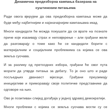
Динамична предизборна кампања базирана на
суштинским питањима
Ради овога вјерујем да ова предизборна кампања може да
буде међу најбитнијим и најзначајнијим кампањама икад.
Многи кандидати ће можда покушати да се врате на познате
приче које изазивају страх и неповјерење – али грађани желе
да разговарају о томе како ће се кандидати борити с
материјалним и социјалним проблемима са којима се ова
земља суочава.
И за разлику од претходних избора, грађани ће овог пута
морати да утврде питања за дебату. То је оно што и раде
посљедњих дванаест мјесеци. Грађани преузимају
иницијативе и приморавају своје политичке представнике да
одговоре на њих.
Ово је позитиван слијед догађаја у једној здравој демократији.
Многи проблеми с којима се земља суочава могли су се