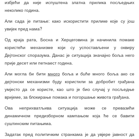
избјећи да није испуштена златна прилика посљедњих
неколико година.
Али сада је питање: како искористити прилике које су још
увијек пред нама?
Од краја рата, Босна и Херцеговина је начинила помаке
користећи механизме који су успостављени у оквиру
Дејтонског споразума. Данас је ситуација значајно боља него
прије десет или петнаест година.
Али могла би бити
много
боља и
биће
много боља ако се
дејтонски механизми буду користили за добробит грађана
умјесто да се користе, као што је био случај у посљедње
вријеме, за блокирање помака и погоршање живота грађана.
Ова неприхватљива ситуација може се превазићи
динамичном предизборном кампањом која ће се бавити
суштинским питањима.
Задатак пред политичким странкама је да увјере јавност да