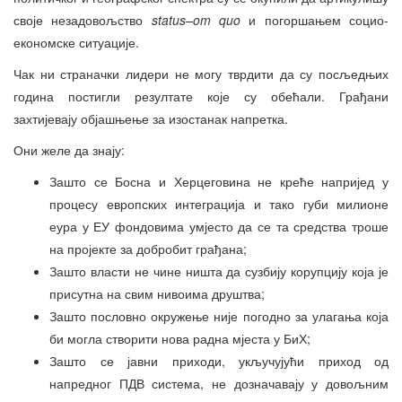
своје незадовољство
status
–
om quo
и погоршањем социо-
економске ситуације.
Чак ни страначки лидери не могу тврдити да су посљедњих
година постигли резултате које су обећали. Грађани
захтијевају објашњење за изостанак напретка.
Они желе да знају:
Зашто се Босна и Херцеговина не креће напријед у
процесу европских интеграција и тако губи милионе
еура у ЕУ фондовима умјесто да се та средства троше
на пројекте за добробит грађана;
Зашто власти не чине ништа да сузбију корупцију која је
присутна на свим нивоима друштва;
Зашто пословно окружење није погодно за улагања која
би могла створити нова радна мјеста у БиХ;
Зашто се јавни приходи, укључујући приход од
напредног ПДВ система, не дозначавају у довољним