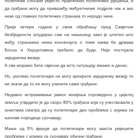
политичке слогане умјесто практичних политичких рјешења, и
да грађани могу да превазиђу међуетничке подјеле чак и ако
неке од главних политичких странака то нерадо чине.
Прије четири године у свом обраћању пред Савјетом
безбједности алудирао сам на чињеницу како је штетно што
међу странкама нема консензуса о томе каква би држава
Босна и Херцеговина требало да буде. Није постојала
заједничка визија.
А сви морамо бити свјесни да исту ситуацију имамо и данас.
Но, уколико политичари не могу креирати заједничку визију то
не значи да то не могу учинити сами грађани.
Недавно истраживање јавног мнијења спроведено у цијелој
земљи утврдило је да скоро 80% грађана који су учествовали у
анкетама сматра да су политичари дио проблема с којима се
њихове породице суочавају.
Мање од 5% вјерује да политичари могу заиста ријешити
проблеме с којима се суочавају обични грађани.