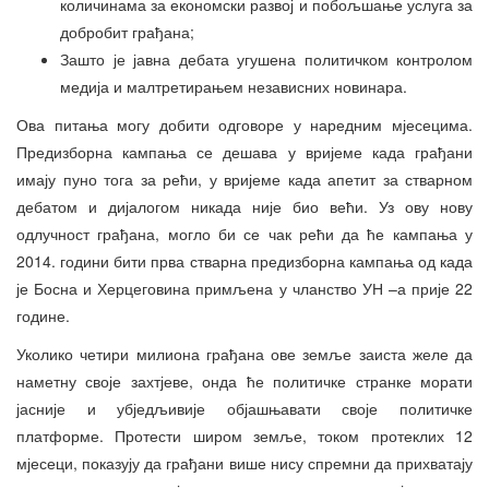
количинама за економски развој и побољшање услуга за
добробит грађана;
Зашто је јавна дебата угушена политичком контролом
медија и малтретирањем независних новинара.
Ова питања могу добити одговоре у наредним мјесецима.
Предизборна кампања се дешава у вријеме када грађани
имају пуно тога за рећи, у вријеме када апетит за стварном
дебатом и дијалогом никада није био већи. Уз ову нову
одлучност грађана, могло би се чак рећи да ће кампања у
2014. години бити прва стварна предизборна кампања од када
је Босна и Херцеговина примљена у чланство УН –а прије 22
године.
Уколико четири милиона грађана ове земље заиста желе да
наметну своје захтјеве, онда ће политичке странке морати
јасније и убједљивије објашњавати своје политичке
платформе. Протести широм земље, током протеклих 12
мјесеци, показују да грађани више нису спремни да прихватају