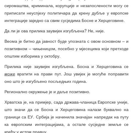
сиромаштва, криминала, корупције и незапослености могу се
приписати неуспјеху политичара да крену дубље у европске
интеграције заједно са свим сусједима Босне и Херцеговине.
Да ли је ова прилика заувијек изгубљена? Не, није.
Веома је битно да јавност буде упозната с овом основном – и
позитивном – чињеницом, посебно у мјесецима који претходе
општим изборима у октобру.
Прилика није заувијек изгубљена. Босна и Херцеговина се
може
вратити на прави пут. Још увијек је могуће поправити
оно што је изгубљено посљедњих година.
Регионално окружење је и даље позитивно.
Хрватска је, на примјер, сада држава-чланица Европске уније,
што значи да се Босна и Херцеговина налази буквално на
граници са ЕУ. Србија је начинила значајан напредак на путу
ка европским интеграцијама, а остале сусједне земље се
крећу у истом правцу.