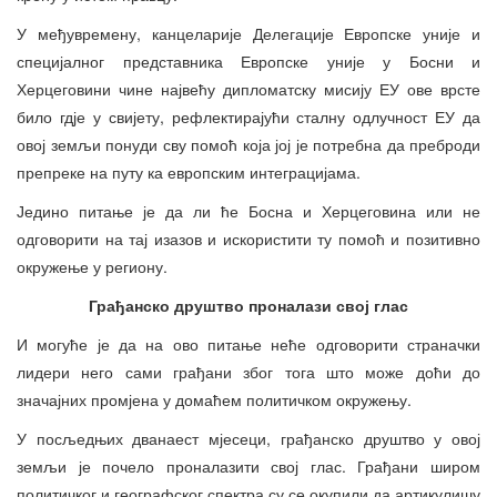
У међувремену, канцеларије Делегације Европске уније и
специјалног представника Европске уније у Босни и
Херцеговини чине највећу дипломатску мисију ЕУ ове врсте
било гдје у свијету, рефлектирајући сталну одлучност ЕУ да
овој земљи понуди сву помоћ која јој је потребна да преброди
препреке на путу ка европским интеграцијама.
Једино питање је да ли ће Босна и Херцеговина или не
одговорити на тај изазов и искористити ту помоћ и позитивно
окружење у региону.
Грађанско друштво проналази свој глас
И могуће је да на ово питање неће одговорити страначки
лидери него сами грађани због тога што може доћи до
значајних промјена у домаћем политичком окружењу.
У посљедњих дванаест мјесеци, грађанско друштво у овој
земљи је почело проналазити свој глас. Грађани широм
политичког и географског спектра су се окупили да артикулишу