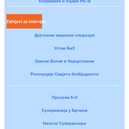
Комуникеи и изјаве PIC-a
Zahtjevi za intervjue
Дејтонски мировни споразум
Устав БиХ
Закони Босне и Херцеговине
Резолуције Савјета безбједности
Програм 5+2
Супервизија у Брчком
Налози Супервизора