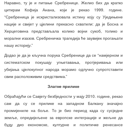
Наравно, ту је и питање Сребренице. Желио бих да кратко
цитирам Кофија Анана, који је рекао 1999. године.
“Сребреница је искристализовала истину коју су Уједињене
нације и свијет у цјелини прекасно схватили: да је Босна и
Херцеговина представљала колико војни сукоб, толико и
морални изазов. Сребреничка трагедија ће заувијек прогањати
нашу историју.”
Додао је да је кључна порука Сребренице да се “намјерном и
систематском покушају угњетавања, протјеривања или
убијања цјелокупног народа морамо одлучно супротставити
свим расположивим средствима.”
Златне прилике
Обраћајући се Савјету безбједности у мају 2010. године, рекао
сам да су се прилике на западном Балкану значајно
промијениле на боље. То је био период када су сусједне
земље, опредијељене за европске интеграције и жељне да
буду дио економске, културне и политичке ренесансе