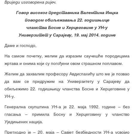
Вриједи изговорена ријеч.
Говор високог представника Валентина Ин
ц
ка
поводом обиљежавања 22. годишњице
чланства Босне и Херцеговине у УН-у
Универзитет у Сарајеву, 19. мај 2014. године
Даме и господо,
На самом почетку, желим да изразим саучешће породицама
жртава и онима који су погођени овом страшном поплавом.
Желим да захвалим професору Авдиспахићу што ме је позвао
да вам се придружим на Универзитету у Сарајеву да
обиљежимо 22. годишњицу чланства Босне и Херцеговине у
УН-у.
Генерална скупштина УН-а је 22. маја 1992. године – без
гласања – примила Босну и Херцеговину у чланство
Уједињених нација.
Претходно је – 20. маја – Савјет безбједности УН-а усвојио