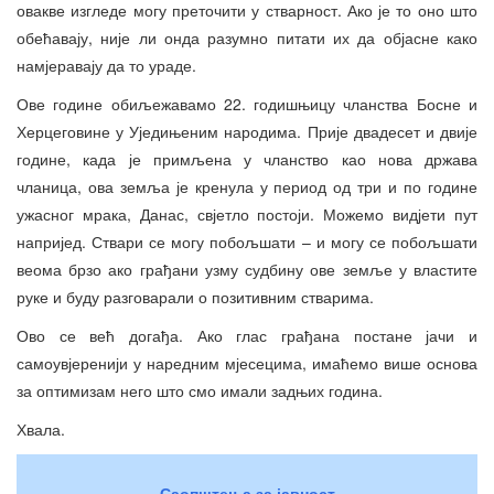
овакве изгледе могу преточити у стварност. Ако је то оно што
обећавају, није ли онда разумно питати их да објасне како
намјеравају да то ураде.
Ове године обиљежавамо 22. годишњицу чланства Босне и
Херцеговине у Уједињеним народима. Прије двадесет и двије
године, када је примљена у чланство као нова држава
чланица, ова земља је кренула у период од три и по године
ужасног мрака, Данас, свјетло постоји. Можемо видјети пут
напријед. Ствари се могу побољшати – и могу се побољшати
веома брзо ако грађани узму судбину ове земље у властите
руке и буду разговарали о позитивним стварима.
Ово се већ догађа. Ако глас грађана постане јачи и
самоувјеренији у наредним мјесецима, имаћемо више основа
за оптимизам него што смо имали задњих година.
Хвала.
Саопштења за јавност