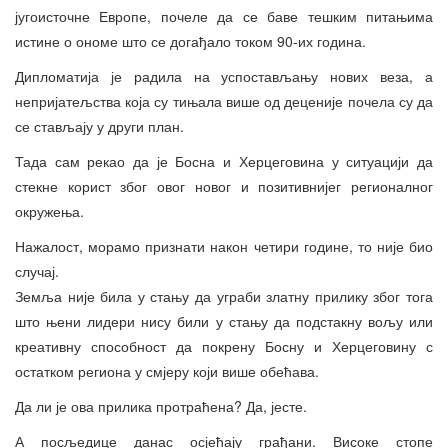
југоисточне Европе, почеле да се баве тешким питањима
истине о ономе што се догађало током 90-их година.
Дипломатија је радила на успостављању нових веза, а
непријатељства која су тињала више од деценије почела су да
се стављају у други план.
Тада сам рекао да је Босна и Херцеговина у ситуацији да
стекне корист због овог новог и позитивнијег регионалног
окружења.
Нажалост, морамо признати након четири године, то није био
случај.
Земља није била у стању да уграби златну прилику због тога
што њени лидери нису били у стању да подстакну вољу или
креативну способност да покрену Босну и Херцеговину с
остатком региона у смјеру који више обећава.
Да ли је ова прилика протраћена? Да, јесте.
А посљедице данас осјећају грађани. Високе стопе