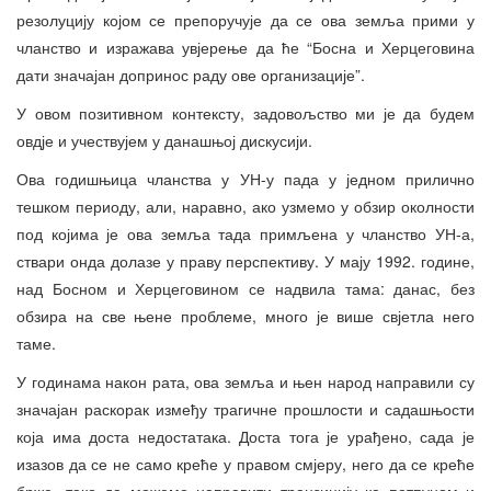
резолуцију којом се препоручује да се ова земља прими у
чланство и изражава увјерење да ће “Босна и Херцеговина
дати значајан допринос раду ове организације”.
У овом позитивном контексту, задовољство ми је да будем
овдје и учествујем у данашњој дискусији.
Ова годишњица чланства у УН-у пада у једном прилично
тешком периоду, али, наравно, ако узмемо у обзир околности
под којима је ова земља тада примљена у чланство УН-а,
ствари онда долазе у праву перспективу. У мају 1992. године,
над Босном и Херцеговином се надвила тама: данас, без
обзира на све њене проблеме, много је више свјетла него
таме.
У годинама након рата, ова земља и њен народ направили су
значајан раскорак између трагичне прошлости и садашњости
која има доста недостатака. Доста тога је урађено, сада је
изазов да се не само креће у правом смјеру, него да се креће
брже, тако да можемо направити транзицију ка потпуном и