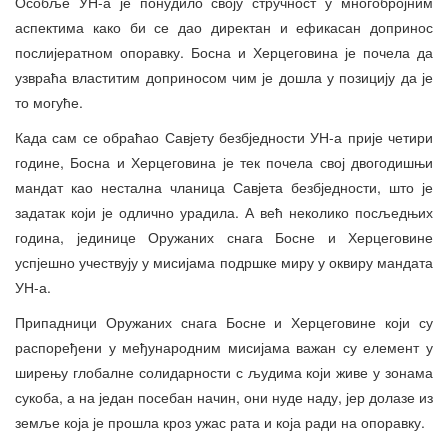
Особље УН-а је понудило своју стручност у многобројним
аспектима како би се дао директан и ефикасан допринос
послијератном опоравку. Босна и Херцеговина је почела да
узвраћа властитим доприносом чим је дошла у позицију да је
то могуће.
Када сам се обраћао Савјету безбједности УН-а прије четири
године, Босна и Херцеговина је тек почела свој двогодишњи
мандат као нестална чланица Савјета безбједности, што је
задатак који је одлично урадила. А већ неколико посљедњих
година, јединице Оружаних снага Босне и Херцеговине
успјешно учествују у мисијама подршке миру у оквиру мандата
УН-а.
Припадници Оружаних снага Босне и Херцеговине који су
распоређени у међународним мисијама важан су елемент у
ширењу глобалне солидарности с људима који живе у зонама
сукоба, а на један посебан начин, они нуде наду, јер долазе из
земље која је прошла кроз ужас рата и која ради на опоравку.