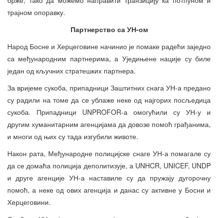
трајном опоравку.
Партнерство са УН-ом
Народ Босне и Херцеговине начинио је помаке радећи заједно
са међународним партнерима, а Уједињене нације су биле
један од кључних стратешких партнера.
За вријеме сукоба, припадници Заштитних снага УН-а предано
су радили на томе да се ублаже неке од најгорих посљедица
сукоба. Припадници UNPROFOR-а омогућили су УН-у и
другим хуманитарним агенцијама да довозе помоћ грађанима,
и многи од њих су тада изгубили животе.
Након рата, Међународне полицијске снаге УН-а помагале су
да се домаћа полиција деполитизује, а UNHCR, UNICEF, UNDP
и друге агенције УН-а наставиле су да пружају дугорочну
помоћ, а неке од ових агенција и данас су активне у Босни и
Херцеговини.