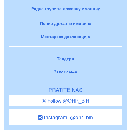
Радне групе за државну имовину
Попис државне имовине
Мостарска декларација
Тендери
Запослење
PRATITE NAS
Follow @OHR_BiH
Instagram: @ohr_bih