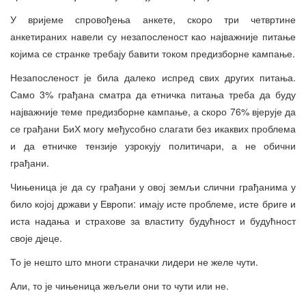
У вријеме спровођења анкете, скоро три четвртине
анкетираних навели су незапосленост као најважније питање
којима се странке требају бавити током предизборне кампање.
Незапосленост је била далеко испред свих других питања.
Само 3% грађана сматра да етничка питања треба да буду
најважније теме предизборне кампање, а скоро 76% вјерује да
се грађани БиХ могу међусобно слагати без икаквих проблема
и да етничке тензије узрокују политичари, а не обични
грађани.
Чињеница је да су грађани у овој земљи слични грађанима у
било којој држави у Европи: имају исте проблеме, исте бриге и
иста надања и страхове за властиту будућност и будућност
своје дјеце.
То је нешто што многи страначки лидери не желе чути.
Али, то је чињеница жељели они то чути или не.